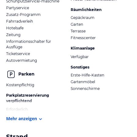
Schuhputzservice/-maschine
Partyservice
Räumlichkeiten
Zusatz-Programm
Gepäckraum
Fahrradverleih
Garten
Hotelsafe
Terrasse
Zeitung
Fitnesscenter
Informationsschalter für
Ausflüge
Klimaanlage
Ticketservice
Verfügbar
Autovermietung
Sonstiges
Parken
Erste-Hilfe-Kasten
Gartenmöbel
Kostenpflichtig
Sonnenschirme
Parkplatzreservierung
verpflichtend
Erforderlich
Mehr anzeigen
Strand