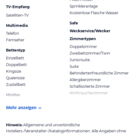
Sprinkleranlage
TV-Empfang
Kostenlose Flasche Wasser
Satelliten-TV
Safe
Multimedia
Weckservice/Wecker
Telefon
Zimmertypen
Fernseher
Doppelzimmer
Bettentyp
Zweibettzimmer/Twin
Einzelbett
Juniorsuite
Doppelbett
Suite
Kingsize
Behindertenfreundliche Zimmer
Queensize
Allergikerzimmer
Zustellbett
Schallisolierte Zimmer
Nichtraucherzimmer
Minibar
Mehr anzeigen
Hinweis:
Allgemeine und unverbindliche
Hoteliers-/Veranstalter-/Kataloginformationen. Alle Angaben ohne