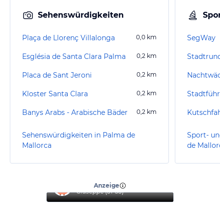
Sehenswürdigkeiten
Spor
Plaça de Llorenç Villalonga
0,0
km
SegWay
Església de Santa Clara Palma
0,2
km
Stadtrun
Placa de Sant Jeroni
0,2
km
Kloster Santa Clara
0,2
km
Stadtfüh
Banys Arabs - Arabische Bäder
0,2
km
Kutschfa
Sehenswürdigkeiten in Palma de
Sport- un
Mallorca
de Mallor
“
Top Hotel
”
Anzeige
Giuseppe
(
51-55
)