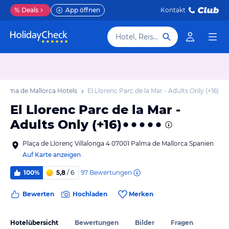
%
Deals
App öffnen
Kontakt
Hotel, Reiseziel
Palma de Mallorca Hotels
El Llorenc Parc de la Mar - Adults Only (+16)
El Llorenc Parc de la Mar -
Adults Only (+16)
Plaça de Llorenç Villalonga 4 07001 Palma de Mallorca Spanien
Auf Karte anzeigen
97
Bewertungen
100%
5,8
/ 6
Bewerten
Hochladen
Merken
Hotelübersicht
Bewertungen
Bilder
Fragen