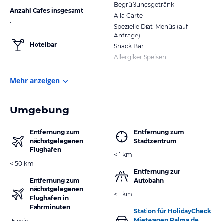
Begrüßungsgetränk
Anzahl Cafes insgesamt
A la Carte
1
Spezielle Diät-Menüs (auf
Anfrage)
Hotelbar
Snack Bar
Allergiker Speisen
Mehr anzeigen
Umgebung
Entfernung zum
Entfernung zum
nächstgelegenen
Stadtzentrum
Flughafen
< 1 km
< 50 km
Entfernung zur
Entfernung zum
Autobahn
nächstgelegenen
< 1 km
Flughafen in
Fahrminuten
Station für HolidayCheck
Mietwagen Palma de
15 min