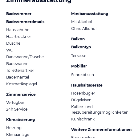
Badezimmer
Minibarausstattung
Badezimmerdetails
Mit Alkohol
Ohne Alkohol
Hausschuhe
Haartrockner
Balkon
Dusche
Balkontyp
WC
Terrasse
Badewanne/Dusche
Badewanne
Mobiliar
Toilettenartikel
Schreibtisch
Bademantel
Kosmetikspiegel
Haushaltsgeräte
Hosenbügler
Zimmerservice
Bügeleisen
Verfügbar
Kaffee- und
24h Service
Teezubereitungsmöglichkeiten
Kühlschrank
Klimatisierung
Heizung
Weitere Zimmerinformationen
Klimaanlage
Feuermelder