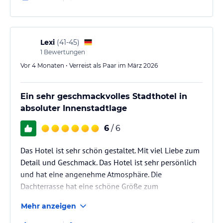
Champagner.! wir haben keinerlei Beanstandungen,
ganz im Gegenteil, nächstes Jahr werden wir wieder
hinfahren
Lexi
(
41-45
)
1
Bewertungen
Vor 4 Monaten • Verreist als Paar im März 2026
Ein sehr geschmackvolles Stadthotel in
absoluter Innenstadtlage
6
/ 6
Das Hotel ist sehr schön gestaltet. Mit viel Liebe zum
Detail und Geschmack. Das Hotel ist sehr persönlich
und hat eine angenehme Atmosphäre. Die
Dachterrasse hat eine schöne Größe zum
Entspannen!
Mehr anzeigen