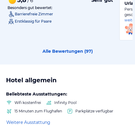
Sehr gut
/ 6
Urla
Besonders gut bewertet:
Perso
Barrierefreie Zimmer
gesch
weite
Erstklassig für Paare
Alle Bewertungen (
97
)
Hotel allgemein
Beliebteste Ausstattungen:
Wifi kostenfrei
Infinity Pool
15 Minuten zum Flughafen
Parkplätze verfügbar
Weitere Ausstattung