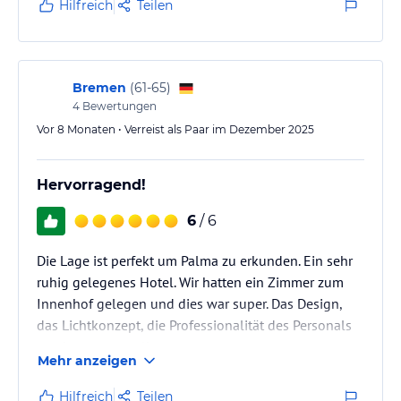
Hilfreich
Teilen
Bremen
(
61-65
)
4
Bewertungen
Vor 8 Monaten • Verreist als Paar im Dezember 2025
Hervorragend!
6
/ 6
Die Lage ist perfekt um Palma zu erkunden. Ein sehr
ruhig gelegenes Hotel. Wir hatten ein Zimmer zum
Innenhof gelegen und dies war super. Das Design,
das Lichtkonzept, die Professionalität des Personals
war hervorragend!
Mehr anzeigen
Dies ist ein Hotel nur für Erwachsene.
Hilfreich
Teilen