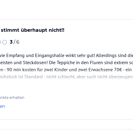
ina zur Verfügung. Es erwartet seine Gäste mit
estaurant, 12 Konferenzräume und ein
 erreichen. Reisende können den Wäsche- und
g stimmt überhaupt nicht!!
3
/ 6
wie Empfang und Eingangshalle wirkt sehr gut! Allerdings sind d
leisten und Steckdosen! Die Teppiche in den Fluren sind extrem 
 - 90 min kosten für zwei Kinder und zwei Erwachsene 70€ - ein 
ataloginformationen. Alle Angaben ohne
ühstück ist Standard - nicht schlecht, aber such nicht überzeugend
uchung die verbindlichen
Angebotsdetails
des
 stimmt nicht!
nkte erhalten
len