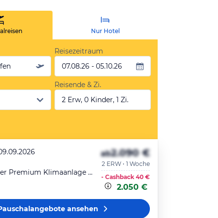
lreisen
Nur Hotel
Reisezeitraum
äfen
07.08.26 - 05.10.26
Reisende & Zi.
2 Erw, 0 Kinder, 1 Zi.
2.090 €
 09.09.2026
ab
2 ERW • 1 Woche
Doppelzimmer Premium Klimaanlage Heizung Dusche Balkon
- Cashback
40 €
2.050 €
Pauschalangebote
ansehen