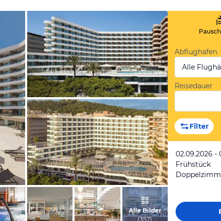
Pauscha
Abflughafen
Alle Flugh
Reisedauer
vom Hotelier, Juli 2020
Filter
02.09.2026 -
Frühstück
vom Hotelier, November 2021
Alle Bilder
(
357
)