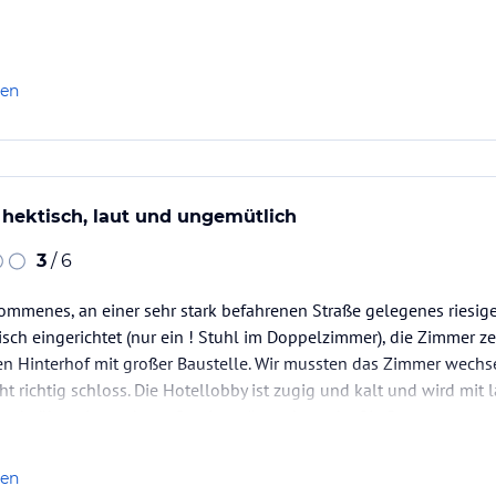
len
 hektisch, laut und ungemütlich
3
/ 6
kommenes, an einer sehr stark befahrenen Straße gelegenes riesig
isch eingerichtet (nur ein ! Stuhl im Doppelzimmer), die Zimmer z
en Hinterhof mit großer Baustelle. Wir mussten das Zimmer wechsel
t richtig schloss. Die Hotellobby ist zugig und kalt und wird mit 
urde überwiegend von Seminargästen besucht. Sie Betten…
len