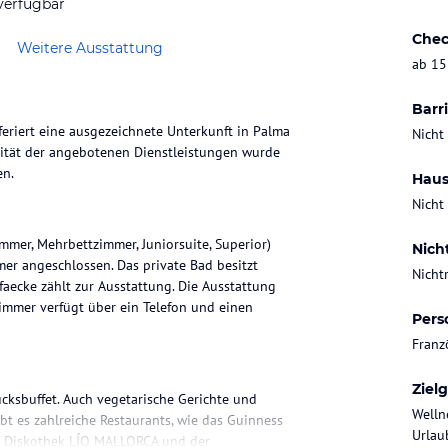
verfügbar
Chec
Weitere Ausstattung
ab 15
Barri
feriert eine ausgezeichnete Unterkunft in Palma
Nicht
lität der angebotenen Dienstleistungen wurde
en.
Haus
Nicht
mer, Mehrbettzimmer, Juniorsuite, Superior)
Nich
er angeschlossen. Das private Bad besitzt
Nicht
faecke zählt zur Ausstattung. Die Ausstattung
zimmer verfügt über ein Telefon und einen
Pers
Franz
Ziel
ücksbuffet. Auch vegetarische Gerichte und
Welln
ibt es zahlreiche Restaurants, wie das Guinness
Urlaub
e Diskothek LÍO MALLORCA und der