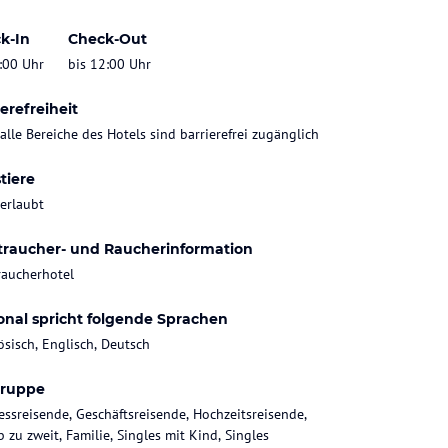
k-In
Check-Out
:00 Uhr
bis 12:00 Uhr
erefreiheit
 alle Bereiche des Hotels sind barrierefrei zugänglich
tiere
 erlaubt
traucher- und Raucherinformation
raucherhotel
onal spricht folgende Sprachen
ösisch, Englisch, Deutsch
gruppe
essreisende, Geschäftsreisende, Hochzeitsreisende,
 zu zweit, Familie, Singles mit Kind, Singles