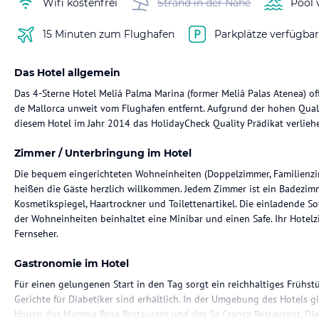
Wifi kostenfrei
Strand in der Nähe
Pool 
15 Minuten zum Flughafen
Parkplätze verfügbar
Das Hotel allgemein
Das 4-Sterne Hotel Meliá Palma Marina (former Meliá Palas Atenea) of
de Mallorca unweit vom Flughafen entfernt. Aufgrund der hohen Qua
diesem Hotel im Jahr 2014 das HolidayCheck Quality Prädikat verlieh
Zimmer / Unterbringung im Hotel
Die bequem eingerichteten Wohneinheiten (Doppelzimmer, Familienzim
heißen die Gäste herzlich willkommen. Jedem Zimmer ist ein Badezimm
Kosmetikspiegel, Haartrockner und Toilettenartikel. Die einladende So
der Wohneinheiten beinhaltet eine Minibar und einen Safe. Ihr Hotel
Fernseher.
Gastronomie im Hotel
Für einen gelungenen Start in den Tag sorgt ein reichhaltiges Frühst
Gerichte für Diabetiker sind erhältlich. In der Umgebung des Hotels g
House, das Mamma Rosa Restaurant und das Sa Cranca Restaurant. Di