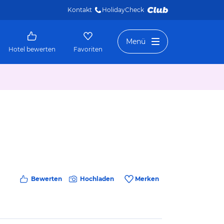
Kontakt
HolidayCheck 
Menü
Hotel bewerten
Favoriten
Bewerten
Hochladen
Merken