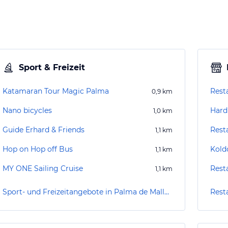
Sport & Freizeit
Katamaran Tour Magic Palma
Rest
0,9
km
Nano bicycles
Hard
1,0
km
Guide Erhard & Friends
Rest
1,1
km
Hop on Hop off Bus
Kold
1,1
km
MY ONE Sailing Cruise
Rest
1,1
km
Sport- und Freizeitangebote in Palma de Mallorca
Rest