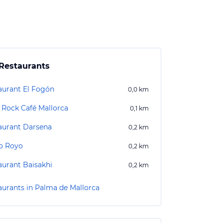
Restaurants
aurant El Fogón
0,0
km
 Rock Café Mallorca
0,1
km
aurant Darsena
0,2
km
o Royo
0,2
km
aurant Baisakhi
0,2
km
aurants in Palma de Mallorca