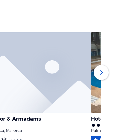
dor & Armadams
Hotel Costa Azul
ca, Mallorca
Palma de Mallorca, Mallor
,1
/
6
100
%
5,5
/
6