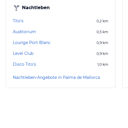
Nachtleben
Tito's
0,2
km
Auditorium
0,5
km
Lounge Port Blanc
0,9
km
Level Club
0,9
km
Disco Tito's
1,0
km
Nachtleben-Angebote in Palma de Mallorca