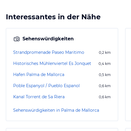
Interessantes in der Nähe
Sehenswürdigkeiten
Strandpromenade Paseo Maritimo
0,2
km
Historisches Mühlenviertel Es Jonquet
0,4
km
Hafen Palma de Mallorca
0,5
km
Poble Espanyol / Pueblo Espanol
0,6
km
Kanal Torrent de Sa Riera
0,6
km
Sehenswürdigkeiten in Palma de Mallorca