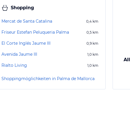
Shopping
Mercat de Santa Catalina
0,4
km
Friseur Estefan Peluqueria Palma
0,5
km
El Corte Inglés Jaume III
0,9
km
Avenida Jaume III
1,0
km
Al
Rialto Living
1,0
km
Shoppingmöglichkeiten in Palma de Mallorca