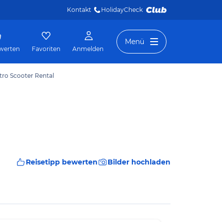
Kontakt
HolidayCheck 
Menü
werten
Favoriten
Anmelden
tro Scooter Rental
Reisetipp bewerten
Bilder hochladen