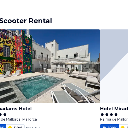
Scooter Rental
madams Hotel
Hotel Mira
de Mallorca, Mallorca
Palma de Mallor
8
%
5,0
/
6
100
%
4