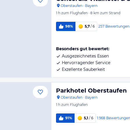
Oberstaufen
·
Bayern
1 h
zum Flughafen
·
8 km
zum Strand
257
Bewertungen
98%
5,7
/ 6
Besonders gut bewertet:
Ausgezeichnetes Essen
Hervorragender Service
Exzellente Sauberkeit
Parkhotel Oberstaufen
Oberstaufen
·
Bayern
1 h
zum Flughafen
1.968
Bewertunge
91%
5,1
/ 6