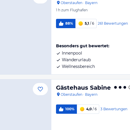
Oberstaufen
·
Bayern
1 h
zum Flughafen
261
Bewertungen
88%
5,1
/ 6
Besonders gut bewertet:
Innenpool
Wanderurlaub
Wellnessbereich
Gästehaus Sabine
Oberstaufen
·
Bayern
3
Bewertungen
100%
4,0
/ 6