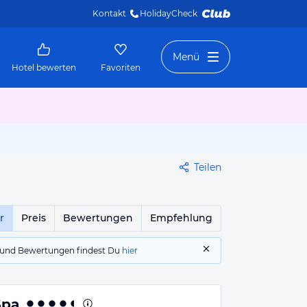
Kontakt
HolidayCheck 
Menü
Hotel bewerten
Favoriten
Teilen
r
Preis
Bewertungen
Empfehlung
gs und Bewertungen findest Du
hier
Spa