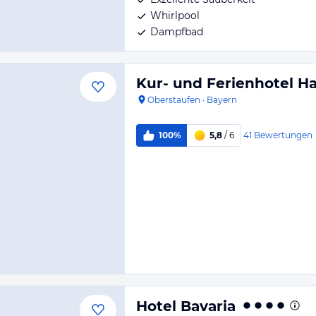
Whirlpool
Dampfbad
Kur- und Ferienhotel H
Oberstaufen
·
Bayern
41
Bewertungen
100%
5,8
/ 6
Hotel Bavaria