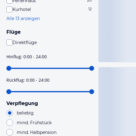
Ferienhaus
20
Kurhotel
12
Alle 13 anzeigen
Flüge
Direktflüge
Du findest mit dieser Einstellung Flüge, die mit sehr
hoher Wahrscheinlichkeit Direktflüge sind. Bitte
Hinflug
:
0:00 - 24:00
prüfe vor der Buchung noch einmal die Flugdetails.
Rückflug
:
0:00 - 24:00
Verpflegung
beliebig
mind. Frühstück
mind. Halbpension