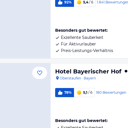
1.841
Bewertunge
92%
5,4
/ 6
Besonders gut bewertet:
Exzellente Sauberkeit
Für Aktivurlauber
Preis-Leistungs-Verhältnis
Hotel Bayerischer Hof
Oberstaufen
·
Bayern
180
Bewertungen
78%
5,1
/ 6
Besonders gut bewertet:
Exzellente Sauberkeit