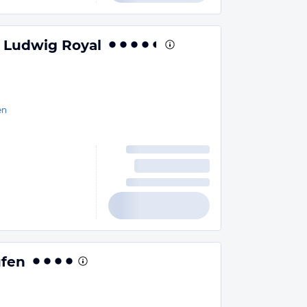
t Ludwig Royal
en
ufen