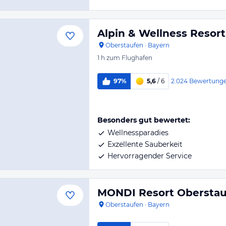
Alpin & Wellness Resor
Oberstaufen
·
Bayern
1 h
zum Flughafen
2.024
Bewertung
97%
5,6
/ 6
Besonders gut bewertet:
Wellnessparadies
Exzellente Sauberkeit
Hervorragender Service
MONDI Resort Obersta
Oberstaufen
·
Bayern