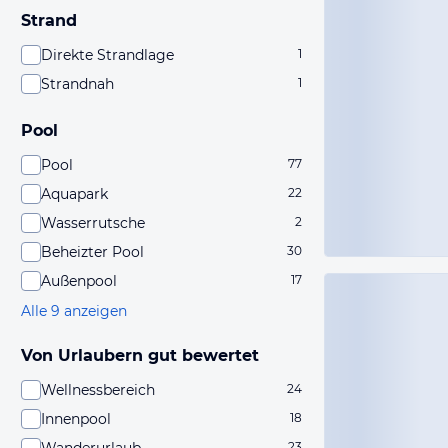
Strand
Direkte Strandlage
1
Strandnah
1
Pool
Pool
77
Aquapark
22
Wasserrutsche
2
Beheizter Pool
30
Außenpool
17
Alle 9 anzeigen
Von Urlaubern gut bewertet
Wellnessbereich
24
Innenpool
18
23