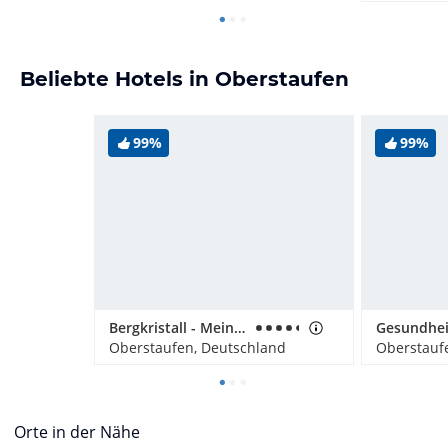
Beliebte Hotels in Oberstaufen
99%
99%
Bergkristall - Mein Resort im Allgäu
Oberstaufen, Deutschland
Oberstauf
Orte in der Nähe