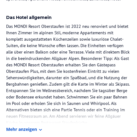
Das Hotel allgemein
Das MONDI Resort Oberstaufen ist 2022 neu renoviert und bietet
Ihnen Zimmer im alpinen Stil, moderne Appartements mit
komplett ausgestatteten Küchenzeilen sowie luxuriöse Chalet-
Suiten, die keine Wünsche offen lassen. Die Einheiten verfügen
alle über einen Balkon oder eine Terrasse. Viele mit direktem Blick
in die beeindruckenden Allgäuer Alpen. Besonderer Tipp: Als Gast
des MONDI Resort Oberstaufen erhalten Sie den Gästepass
Oberstaufen Plus, mit dem Sie kostenfreien Eintritt zu vielen
Sehenswürdigkeiten, darunter ein Spaßbad, und die Nutzung der
Bergbahnen genießen. Zudem gilt die Karte im Winter als Skipass.
Entspannen Sie im Wellnessbereich, nachdem Sie tagsüber Berge
oder Bodensee erkundet haben. Schwimmen Sie ein paar Bahnen
im Pool oder erholen Sie sich in Saunen und Whirlpool. Als
Alternativen bieten sich eine Partie Tennis oder ein Training im
neuen Fitnessraum an. Am Abend servieren wir feine Allgäuer
Küche in unserem Restaurant Staufenküche.
Mehr anzeigen
Neu bei uns im Resort: