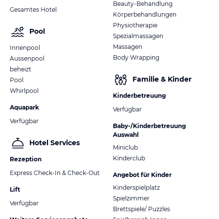
Beauty-Behandlung
Gesamtes Hotel
Körperbehandlungen
Physiotherapie
Pool
Spezialmassagen
Massagen
Innenpool
Body Wrapping
Aussenpool
beheizt
Familie & Kinder
Pool
Whirlpool
Kinderbetreuung
Aquapark
Verfügbar
Verfügbar
Baby-/Kinderbetreuung
Auswahl
Hotel Services
Miniclub
Kinderclub
Rezeption
Express Check-In & Check-Out
Angebot für Kinder
Kinderspielplatz
Lift
Spielzimmer
Verfügbar
Brettspiele/ Puzzles