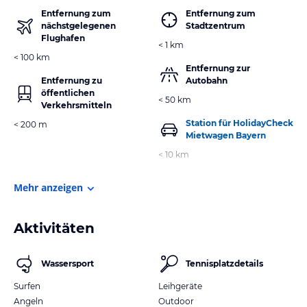
Entfernung zum
Entfernung zum
nächstgelegenen
Stadtzentrum
Flughafen
< 1 km
< 100 km
Entfernung zur
Entfernung zu
Autobahn
öffentlichen
< 50 km
Verkehrsmitteln
Station für HolidayCheck
< 200 m
Mietwagen Bayern
< 10 km
Mehr anzeigen
Aktivitäten
Wassersport
Tennisplatzdetails
Surfen
Leihgeräte
Angeln
Outdoor