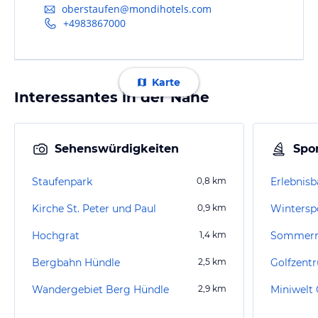
oberstaufen@mondihotels.com
+4983867000
Karte
Interessantes in der Nähe
Sehenswürdigkeiten
Spor
Staufenpark
0,8
km
Erlebnisb
Kirche St. Peter und Paul
0,9
km
Wintersp
Hochgrat
1,4
km
Sommerr
Bergbahn Hündle
2,5
km
Golfzent
Wandergebiet Berg Hündle
2,9
km
Miniwelt