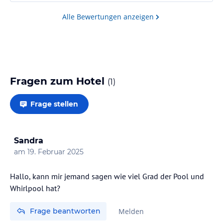
Weniger gefallen hat uns jedoch die Lage unseres
Alle Bewertungen anzeigen
Zimmers innerhalb der Anlage. Wir waren am anderen
Ende untergebracht, wodurch die Wege – besonders
im Winter – sehr…
Fragen zum Hotel
(
1
)
Frage stellen
Sandra
am
19. Februar 2025
Hallo, kann mir jemand sagen wie viel Grad der Pool und
Whirlpool hat?
Frage beantworten
Melden