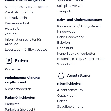
Weitere Serviceangebote
Spielbereich Innen
Spielplatz vor Ort
Schuhputzservice/-maschine
Trampolin
Zusatz-Programm
Fahrradverleih
Baby- und Kinderausstattung
Devisenwechsel
Kinderwagen-/Buggy-Verleih
Hotelsafe
Kinderwagen
Zeitung
Baby-Badewanne
Informationsschalter für
Babyfon
Ausflüge
Hochstuhl
Ladestation für Elektroautos
Keine Baby-/Kinderbetten
Kostenlose Baby-/Kinderbetten
Parken
Wickeltisch
Kostenfrei
Ausstattung
Parkplatzreservierung
verpflichtend
Räumlichkeiten
Nicht erforderlich
Aufenthaltsraum
Gepäckraum
Parkmöglichkeiten
Garten
Parkplatz
Skiaufbewahrung
Parkplatz überdacht