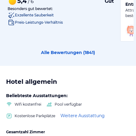
5,4
Gut
/ 6
Ents
Besonders gut bewertet:
Attra
Exzellente Sauberkeit
beste
Preis-Leistungs-Verhältnis
Alle Bewertungen (
1841
)
Hotel allgemein
Beliebteste Ausstattungen:
Wifi kostenfrei
Pool verfügbar
Weitere Ausstattung
Kostenlose Parkplätze
Gesamtzahl Zimmer