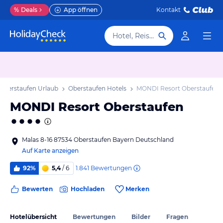
%
Deals
App öffnen
Kontakt
Hotel, Reiseziel
Oberstaufen Urlaub
Oberstaufen Hotels
MONDI Resort Oberstaufen
MONDI Resort Oberstaufen
Malas 8-16 87534 Oberstaufen Bayern Deutschland
Auf Karte anzeigen
1.841
Bewertungen
92%
5,4
/ 6
Bewerten
Hochladen
Merken
Hotelübersicht
Bewertungen
Bilder
Fragen