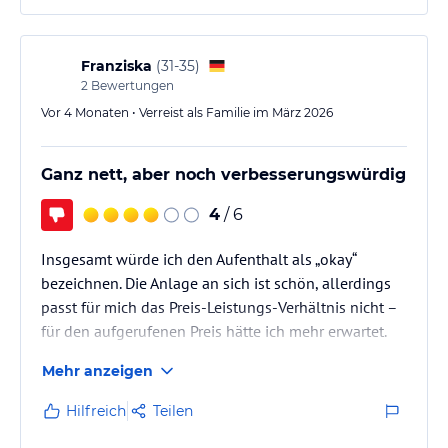
Das große Schwimmbad war in dieser Hitzewelle
sehr erfrischend - welch ein Segen.
Köstliches und reichhaltiges Frühstück und leckeres
Franziska
(
31-35
)
Abendessen a la Carte.
2
Bewertungen
Ein kleiner Minuspunkt zum…
Vor 4 Monaten • Verreist als Familie im März 2026
Ganz nett, aber noch verbesserungswürdig
4
/ 6
Insgesamt würde ich den Aufenthalt als „okay“
bezeichnen. Die Anlage an sich ist schön, allerdings
passt für mich das Preis-Leistungs-Verhältnis nicht –
für den aufgerufenen Preis hätte ich mehr erwartet.
Mehr anzeigen
Positiv hervorzuheben ist auf jeden Fall das Zimmer.
Es war sehr ansprechend gestaltet und modern. Auch
Hilfreich
Teilen
der Saunabereich ist gelungen.