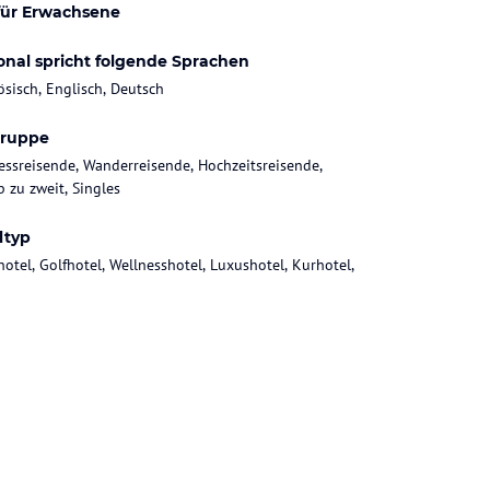
für Erwachsene
onal spricht folgende Sprachen
ösisch, Englisch, Deutsch
gruppe
essreisende, Wanderreisende, Hochzeitsreisende,
b zu zweit, Singles
ltyp
hotel, Golfhotel, Wellnesshotel, Luxushotel, Kurhotel,