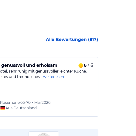
Alle Bewertungen (
817
)
, im wunderschönen Hotel. Besser gehts nicht ♡♡♡
 genussvoll und erholsam
6
/ 6
Immer wied
tel, sehr ruhig mit genussvoller leichter Küche.
Tolles Hotel m
eites und freundliches…
weiterlesen
schönen Schw
Rosemarie
66-70
•
Mai 2026
Stefan
Aus Deutschland
Aus