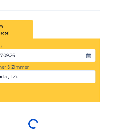
Hotel
m
07.09.26
mer & Zimmer
der, 1 Zi.