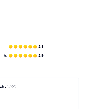
ie
5,8
terh.
5,9
icht ♡♡♡