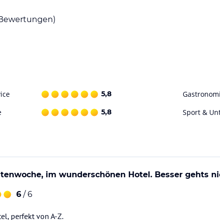
Wanderungen, Fitnesscenter mit Personal
Bewertungen)
gslage für Wanderungen, gemütliche
ufen.
ice
5,8
Gastronom
e
5,8
Sport & Un
undheitsresort & SPA Rosenalp in Oberstaufen
ind liebevoll designt für modernes
g bietet höchsten Komfort, ob Einzelzimmer
astenwoche, im wunderschönen Hotel. Besser gehts n
Lieblings-Zuhause auf Zeit und freuen Sie sich
6
/ 6
l, perfekt von A-Z.