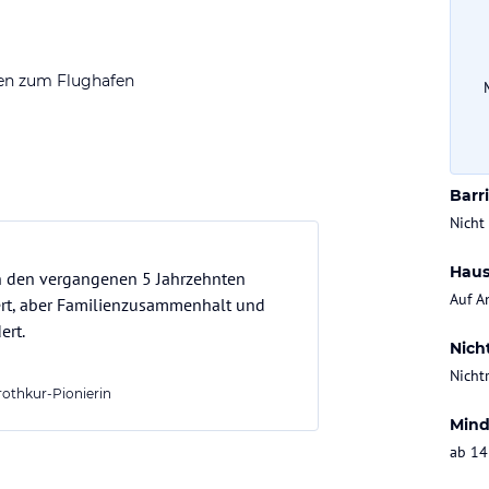
Gesa
< 200
en zum Flughafen
Chec
ab 15
Barri
Nicht
Haus
 in den vergangenen 5 Jahrzehnten
Auf A
ert, aber Familienzusammenhalt und
ert.
Nich
Nicht
rothkur-Pionierin
Mind
ab 14