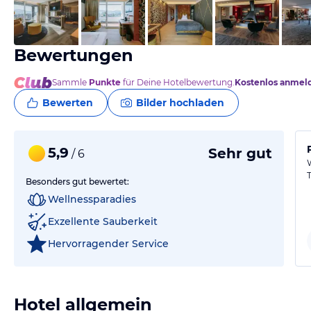
vom Hotelier, März 2025
Bewertungen
Sammle
Punkte
für Deine Hotelbewertung.
Kostenlos anmel
Bewerten
Bilder hochladen
5,9
Sehr gut
/ 6
Besonders gut bewertet:
Wellnessparadies
Exzellente Sauberkeit
Hervorragender Service
Hotel allgemein