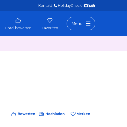
Kontakt
HolidayCheck 
Menü
Hotel bewerten
Favoriten
Bewerten
Hochladen
Merken