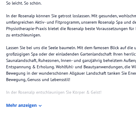
So leicht. So schön.
In der Rosenalp können Sie getrost loslassen. Mit gesunden, wohlsc
umfangreichen Aktiv- und Fitprogramm, unserem Rosenalp Spa und 
Physiotherapie-Praxis bietet die Rosenalp beste Voraussetzungen für
zu entschleunigen.
Lassen Sie bei uns die Seele baumeln. Mit dem famosen Blick auf die
großzügigen Spa oder der einladenden Gartenlandschaft Ihren herrlich
Saunalandschaft, Ruhezonen, Innen- und ganzjährig beheiztem Außenp
Entspannung & Erholung. Wohlfühl- und Beautyanwendungen, die Wir
Bewegung in der wunderschönen Allgäuer Landschaft tanken Sie Energi
Bewegung, Genuss und Lebensstil!
In der Rosenalp entschleunigen Sie Körper & Geist!
Wir bieten:
Mehr anzeigen
• Gesundheitskuren wie die Original Oberstaufener Schrothkur, Heilf
nach Wacker
• Gesunde Ernährungsform durch die Rosenalp Leichtküche (wählbar a
• Rosenalp Spa mit Saunen, Schwimmbädern und Spa Anwendungen