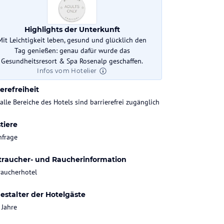
mtzahl Zimmer
Highlights der Unterkunft
Mit Leichtigkeit leben, gesund und glücklich den
Tag genießen: genau dafür wurde das
k-In
Check-Out
Gesundheitsresort & Spa Rosenalp geschaffen.
:00 Uhr
bis 11:00 Uhr
Infos vom Hotelier
erefreiheit
 alle Bereiche des Hotels sind barrierefrei zugänglich
tiere
nfrage
traucher- und Raucherinformation
raucherhotel
estalter der Hotelgäste
 Jahre