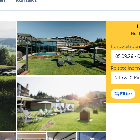
en
Kontakt
Nur 
Reisezeitrau
05.09.26 - 
Reiseteilneh
2 Erw, 0 Kin
vom Hotelier, April 2022
Filter