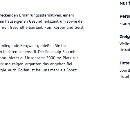
Nur 
hmeckenden Ernährungsalternativen, einem
Pers
dem hauseigenen Gesundheitszentrum sowie der
Franz
 Ihren Gesundheitsurlaub - um Körper und Geist
Ziel
Welln
 umliegende Bergwelt genießen Sie im
Urlau
 leichten Lebensstil. Der Rosenalp Spa mit
ool bietet auf insgesamt 2000 m² Platz zur
Hote
kung zeigen, ergänzen das Angebot. Bei
e. Auch Golfen ist bei uns mehr als Sport:
Sport
Hotel
asten nach Buchinger sowie das basenfasten
ls Halbpension oder Vollpension)