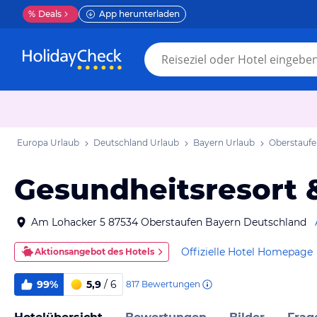
%
Deals
App herunterladen
Europa Urlaub
Deutschland Urlaub
Bayern Urlaub
Oberstaufe
Gesundheitsresort 
Am Lohacker 5 87534 Oberstaufen Bayern Deutschland
Offizielle Hotel Homepage
Aktionsangebot des Hotels
99%
5,9
/ 6
817
Bewertungen