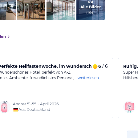
vom Hotelier, Februar 2018
Alle Bilder
(
194
)
den
6
/ 6
Perfekte Heilfastenwoche
Ruhig,
Wunderschönes Hotel, perfekt von A-Z.
Super Ho
Tolles Ambiente, freundlichstes Personal,…
weiterlesen
Hilfsber
Andrea
51-55
•
April 2026
Aus Deutschland