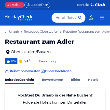
%
Deals
App öffnen
Kontakt
Hotel, Reiseziel
aufen Urlaub
Reisetipps Oberstaufen
Reisetipp Restaurant zum Adler
Restaurant zum Adler
Oberstaufen/Bayern
0%
3,3
/ 6
1 Bewertung
Reisetipp bewerten
Bilder hochladen
Reisetippübersicht
Bewertungen
Bilder
Hotels
Möchtest Du Urlaub in der Nähe buchen?
Folgende Hotels könnten Dir gefallen