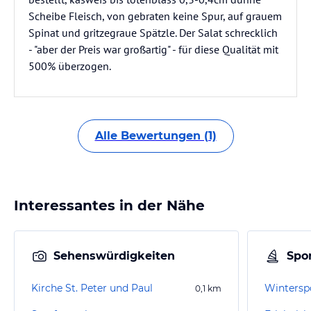
Scheibe Fleisch, von gebraten keine Spur, auf grauem
Spinat und gritzegraue Spätzle. Der Salat schrecklich
- "aber der Preis war großartig" - für diese Qualität mit
500% überzogen.
Alle Bewertungen (1)
Interessantes in der Nähe
Sehenswürdigkeiten
Spor
Kirche St. Peter und Paul
Wintersp
0,1
km