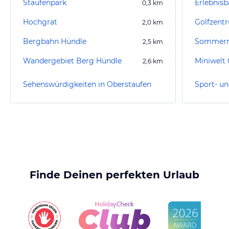
Staufenpark
Erlebnisb
0,3
km
Hochgrat
Golfzent
2,0
km
Bergbahn Hündle
Sommerr
2,5
km
Wandergebiet Berg Hündle
Miniwelt
2,6
km
Sehenswürdigkeiten in Oberstaufen
Finde Deinen perfekten Urlaub