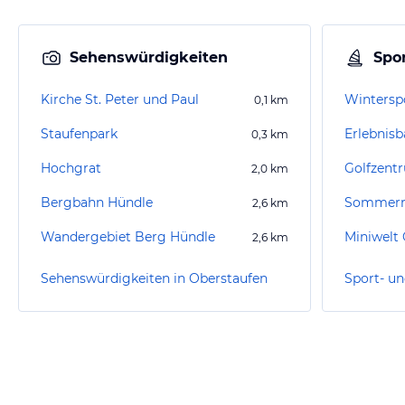
Sehenswürdigkeiten
Spor
Kirche St. Peter und Paul
Wintersp
0,1
km
Staufenpark
Erlebnisb
0,3
km
Hochgrat
Golfzent
2,0
km
Bergbahn Hündle
Sommerr
2,6
km
Wandergebiet Berg Hündle
Miniwelt
2,6
km
Sehenswürdigkeiten in Oberstaufen