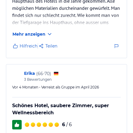
Haupthaus des Hotels in die Jahre gekommen. Alle
möglichen Materialien durcheinander gewürfelt. Man
findet sich nur schlecht zurecht. Wie kommt man von
der Tiefgarage ins Haupthaus, ohne ausser ums
Hotel herum zu laufen? Wo ist der Aufzug und wo
Mehr anzeigen
Fahrzeug der hin? Queen sie Bett wirklich 1,60 m
breit? Föhn bereits repariert, kein Shampoo, keine
Hilfreich
Teilen
Körperlotion, keine Klimaanlage. 4 Sterne Hotel?
Erika
(
66-70
)
3
Bewertungen
Vor 4 Monaten • Verreist als Gruppe im April 2026
Schönes Hotel, saubere Zimmer, super
Wellnessbereich
6
/ 6