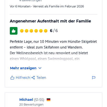
4
Bewertungen
Vor 6 Monaten • Verreist als Familie im Februar 2026
Angenehmer Aufenthalt mit der Familie
6
/ 6
Perfekte Lage, nur 10 Minuten vom Hündle-Skigebiet
entfernt – ideal zum Skifahren und Wandern.
Der Wellnessbereich ist neu renoviert und bietet
einen Whirlpool, einen Swimmingpool, ein
Dampfbad und eine Außensauna. Wir haben vier Tage
Mehr anzeigen
hier verbracht und alles war top! Wir kommen auf
jeden Fall wieder.
Hilfreich
Teilen
Michael
(
51-55
)
20
Bewertungen