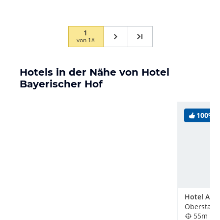
man so mit Gästen nicht um!
1
von
18
Hotels in der Nähe von Hotel
Bayerischer Hof
100%
Oberstauf
55m