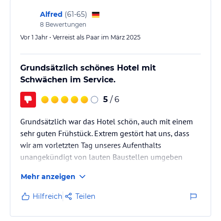
& komfortabel! ) schön zu entspannen, um dann
nochmal um die Ecke in einem der kleinen Lokale
Alfred
(
61-65
)
essen zu gehen. Oder gleich im Hotel selbst, denn die
8
Bewertungen
Küche ist…
Vor 1 Jahr • Verreist als Paar im März 2025
Grundsätzlich schönes Hotel mit
Schwächen im Service.
5
/ 6
Grundsätzlich war das Hotel schön, auch mit einem
sehr guten Frühstück. Extrem gestört hat uns, dass
wir am vorletzten Tag unseres Aufenthalts
unangekündigt von lauten Baustellen umgeben
waren. Als wir dies bei der Abreise ansprachen, wurde
Mehr anzeigen
uns eine Rückmeldung mit „Wiedergutmachung“
zugesagt. Da wir dann aber nichts vom Hotel hörten,
Hilfreich
Teilen
haben wir per Mail nachgehakt. Auch hierauf erfolgte
nach bisher einem Monat null Reaktion. U.E. geht