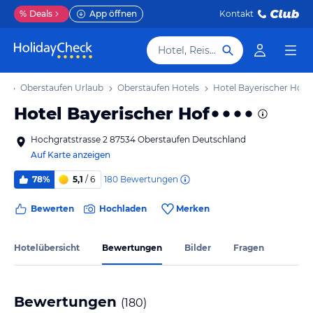
%
Deals
App öffnen
Kontakt
Hotel, Reiseziel
ub
Oberstaufen Urlaub
Oberstaufen Hotels
Hotel Bayerischer Hof
Hotel Bayerischer Hof
Hochgratstrasse 2 87534 Oberstaufen Deutschland
Auf Karte anzeigen
180
Bewertungen
78%
5,1
/ 6
Bewerten
Hochladen
Merken
Hotelübersicht
Bewertungen
Bilder
Fragen
Bewertungen
(
180
)