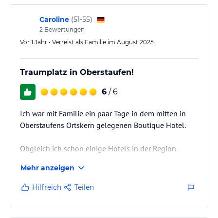
Caroline
(
51-55
)
2
Bewertungen
Vor 1 Jahr • Verreist als Familie im August 2025
Traumplatz in Oberstaufen!
6
/ 6
Ich war mit Familie ein paar Tage in dem mitten in
Oberstaufens Ortskern gelegenen Boutique Hotel.
Obgleich ich schon einige Hotels in der Region
kenne, ist dieses Hotel unser persönliches Highlight!
Mehr anzeigen
Nette charmante Läden um die Ecke und nach einer
Hilfreich
Teilen
Shoppingtour die Möglichkeit, sich im gerade neu
renovierten Wellnessbereich ( Kompliment! Sehr chic