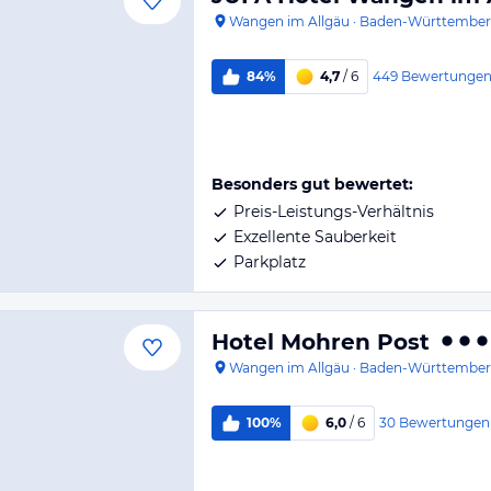
Wangen im Allgäu
·
Baden-Württembe
449
Bewertunge
84%
4,7
/ 6
Besonders gut bewertet:
Preis-Leistungs-Verhältnis
Exzellente Sauberkeit
Parkplatz
Hotel Mohren Post
Wangen im Allgäu
·
Baden-Württembe
30
Bewertungen
100%
6,0
/ 6