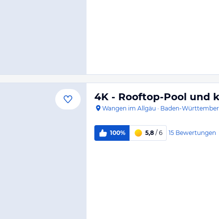
4K - Rooftop-Pool und 
Wangen im Allgäu
·
Baden-Württembe
15
Bewertungen
100%
5,8
/ 6