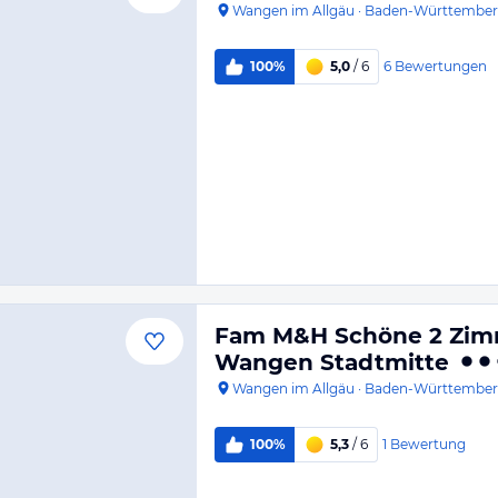
Wangen im Allgäu
·
Baden-Württembe
6
Bewertungen
100%
5,0
/ 6
Fam M&H Schöne 2 Zim
Wangen Stadtmitte
Wangen im Allgäu
·
Baden-Württembe
1
Bewertung
100%
5,3
/ 6