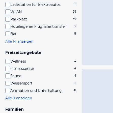
Ladestation für Elektroautos
11
WLAN
69
Parkplatz
59
Hoteleigener Flughafentransfer
2
Bar
8
Alle 14 anzeigen
Freizeitangebote
Wellness
4
Fitnesscenter
4
Sauna
9
Wassersport
2
Animation und Unterhaltung
18
Alle 9 anzeigen
Familien