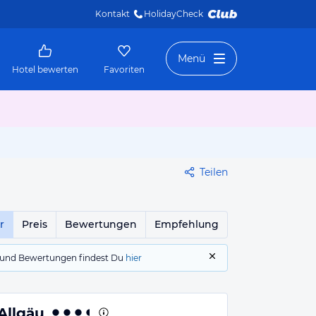
Kontakt
HolidayCheck 
Menü
Hotel bewerten
Favoriten
Teilen
r
Preis
Bewertungen
Empfehlung
gs und Bewertungen findest Du
hier
Allgäu