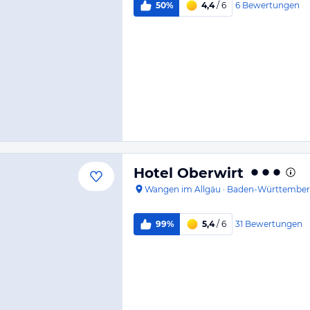
6
Bewertungen
50%
4,4
/ 6
Hotel Oberwirt
Wangen im Allgäu
·
Baden-Württembe
31
Bewertungen
99%
5,4
/ 6