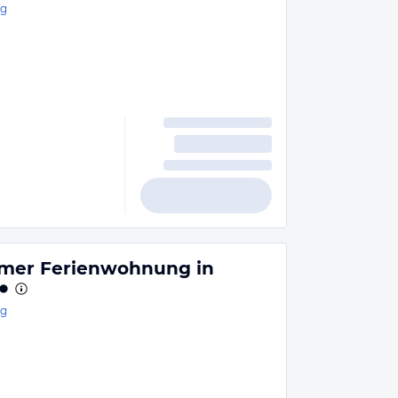
rg
mer Ferienwohnung in
rg