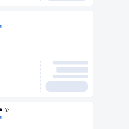
rg
rg