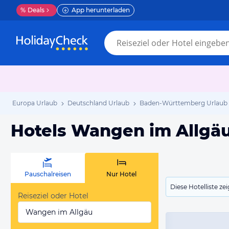
%
Deals
App herunterladen
Europa Urlaub
Deutschland Urlaub
Baden-Württemberg Urlaub
Hotels Wangen im Allgä
Pauschalreisen
Nur Hotel
Diese Hotelliste z
Reiseziel oder Hotel
Wangen im Allgäu