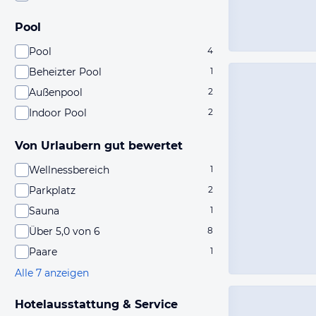
Pool
Pool
4
Beheizter Pool
1
Außenpool
2
Indoor Pool
2
Von Urlaubern gut bewertet
Wellnessbereich
1
Parkplatz
2
Sauna
1
Über 5,0 von 6
8
Paare
1
Alle 7 anzeigen
Hotelausstattung & Service