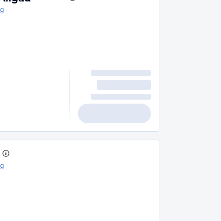
rg
n
rg