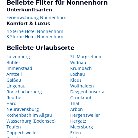
Beliebte Filter für Nonnenhorn
Unterkunftsarten
Ferienwohnung Nonnenhorn
Komfort & Luxus
4 Sterne Hotel Nonnenhorn
3 Sterne Hotel Nonnenhorn
Beliebte Urlaubsorte
Lutzenberg
St. Margrethen
Bühler
Widnau
Immenstaad
Krumbach
Amtzell
Lochau
Gaißau
Klaus
Lingenau
Wolfhalden
Rorschacherberg
Deggenhausertal
Reuthe
Grünkraut
Hard
Thal
Neuravensburg
Arbon
Röthenbach im Allgäu
Hergensweiler
Wasserburg (Bodensee)
Hergatz
Teufen
Meersburg
Goppertsweiler
Erlen