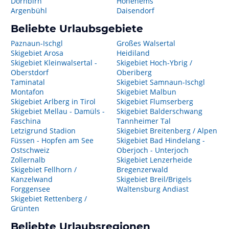
Dornbirn
Hohenems
Argenbühl
Daisendorf
Beliebte Urlaubsgebiete
Paznaun-Ischgl
Großes Walsertal
Skigebiet Arosa
Heidiland
Skigebiet Kleinwalsertal -
Skigebiet Hoch-Ybrig /
Oberstdorf
Oberiberg
Taminatal
Skigebiet Samnaun-Ischgl
Montafon
Skigebiet Malbun
Skigebiet Arlberg in Tirol
Skigebiet Flumserberg
Skigebiet Mellau - Damüls -
Skigebiet Balderschwang
Faschina
Tannheimer Tal
Letzigrund Stadion
Skigebiet Breitenberg / Alpen
Füssen - Hopfen am See
Skigebiet Bad Hindelang -
Ostschweiz
Oberjoch - Unterjoch
Zollernalb
Skigebiet Lenzerheide
Skigebiet Fellhorn /
Bregenzerwald
Kanzelwand
Skigebiet Breil/Brigels
Forggensee
Waltensburg Andiast
Skigebiet Rettenberg /
Grünten
Beliebte Urlaubsregionen