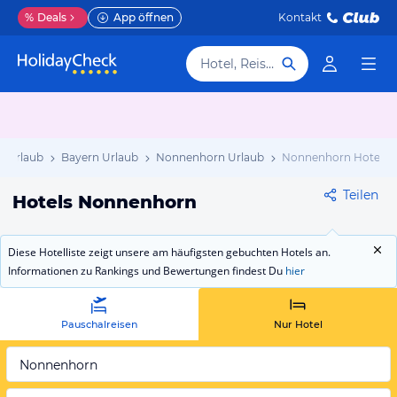
%
Deals
App öffnen
Kontakt
Hotel, Reiseziel
d Urlaub
Bayern Urlaub
Nonnenhorn Urlaub
Nonnenhorn Hotels
Teilen
Hotels Nonnenhorn
Diese Hotelliste zeigt unsere am häufigsten gebuchten Hotels an.
Informationen zu Rankings und Bewertungen findest Du
hier
Pauschalreisen
Nur Hotel
Nonnenhorn