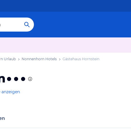
n Urlaub
Nonnenhorn Hotels
Gästehaus Hornstein
n
e anzeigen
en