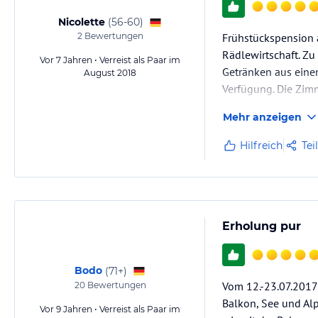
Nicolette
(
56-60
)
2
Bewertungen
Frühstückspension 
Rädlewirtschaft. Zu
Vor 7 Jahren • Verreist als Paar im
Getränken aus eine
August 2018
Verfügung. Die Zim
gibt es im UG. Zum 
Mehr anzeigen
Hilfreich
Tei
Erholung pur
Bodo
(
71+
)
Vom 12.-23.07.2017
20
Bewertungen
Balkon, See und Alp
Vor 9 Jahren • Verreist als Paar im