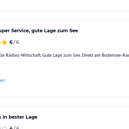
super Service, gute Lage zum See
6
/ 6
olle Rädles-Wirtschaft. Gute Lage zum See. Direkt am Bodensee-Ra
len
 in bester Lage
4
/ 6