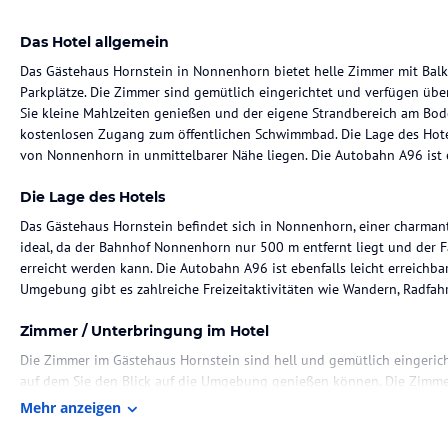
Das Hotel allgemein
Das Gästehaus Hornstein in Nonnenhorn bietet helle Zimmer mit Bal
Parkplätze. Die Zimmer sind gemütlich eingerichtet und verfügen üb
Sie kleine Mahlzeiten genießen und der eigene Strandbereich am Bod
kostenlosen Zugang zum öffentlichen Schwimmbad. Die Lage des Hotel
von Nonnenhorn in unmittelbarer Nähe liegen. Die Autobahn A96 ist eb
Die Lage des Hotels
Das Gästehaus Hornstein befindet sich in Nonnenhorn, einer charmant
ideal, da der Bahnhof Nonnenhorn nur 500 m entfernt liegt und der
erreicht werden kann. Die Autobahn A96 ist ebenfalls leicht erreichbar
Umgebung gibt es zahlreiche Freizeitaktivitäten wie Wandern, Radfah
Zimmer / Unterbringung im Hotel
Die Zimmer im Gästehaus Hornstein sind hell und gemütlich eingerich
auf dem Sie den Blick auf die Umgebung genießen können. Die Zimme
verfügen über einen TV und ein eigenes Bad mit einem Haartrockner.
Mehr anzeigen
verfügbar.