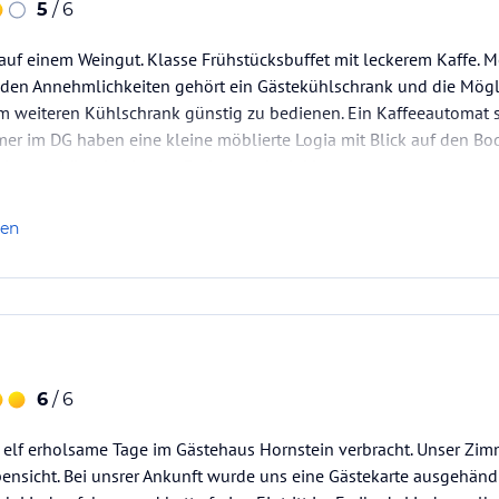
5
/ 6
auf einem Weingut. Klasse Frühstücksbuffet mit leckerem Kaffe. 
 den Annehmlichkeiten gehört ein Gästekühlschrank und die Mögli
m weiteren Kühlschrank günstig zu bedienen. Ein Kaffeeautomat s
mer im DG haben eine kleine möblierte Logia mit Blick auf den B
Haus gehört ein eigener Badestrand mit Liegen.
len
6
/ 6
 elf erholsame Tage im Gästehaus Hornstein verbracht. Unser Zim
ensicht. Bei unsrer Ankunft wurde uns eine Gästekarte ausgehändi