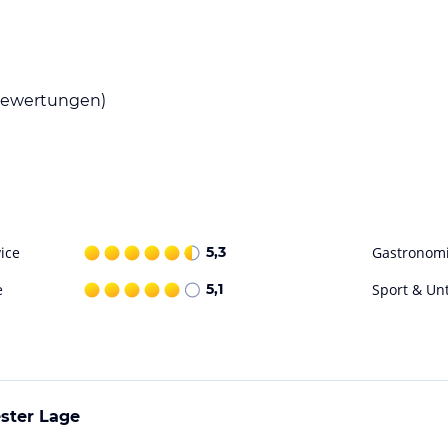
im Hotel genießen können. Es gibt auch eine
ale Spezialitäten und internationale Küche
ewertungen)
am Bodensee, an dem Sie entspannen und die
ntlichen Schwimmbad, das sich in der Nähe
tivitäten wie Wandern, Radfahren und
ice
5,3
Gastronom
ohne Gewähr. Bitte lies vor der Buchung die
e
5,1
Sport & Un
ster Lage