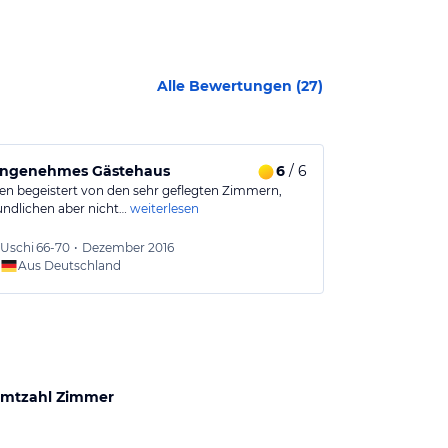
Alle Bewertungen (
27
)
angenehmes Gästehaus
6
/ 6
Tolle Pensio
en begeistert von den sehr geflegten Zimmern,
Sehr nette Leu
undlichen aber nicht…
weiterlesen
See. Direkt a
Uschi
66-70
•
Dezember 2016
Martin
Aus Deutschland
Aus
mtzahl Zimmer