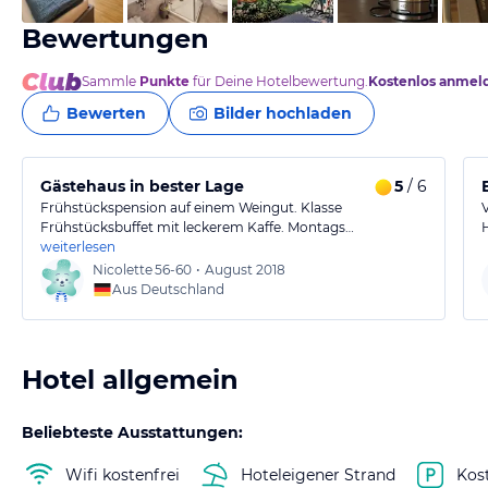
Bewertungen
Sammle
Punkte
für Deine Hotelbewertung.
Kostenlos anmel
Bewerten
Bilder hochladen
Gästehaus in bester Lage
5
/ 6
Frühstückspension auf einem Weingut. Klasse
Frühstücksbuffet mit leckerem Kaffe. Montags…
weiterlesen
Nicolette
56-60
•
August 2018
Aus Deutschland
Hotel allgemein
Beliebteste Ausstattungen:
Wifi kostenfrei
Hoteleigener Strand
Kos