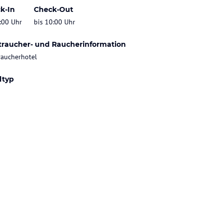
k-In
Check-Out
:00 Uhr
bis 10:00 Uhr
traucher- und Raucherinformation
raucherhotel
ltyp