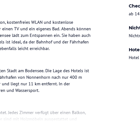
Chec
ab 14
kon, kostenfreies WLAN und kostenlose
Nich
er einen TV und ein eigenes Bad. Abends können
ensee lädt zum Entspannen ein. Sie haben auch
Nicht
s ist ideal, da der Bahnhof und der Fährhafen
enfalls leicht erreichbar.
Hote
Hotel
en Stadt am Bodensee. Die Lage des Hotels ist
 Fährhafen von Nonnenhorn nach nur 400 m
 und liegt nur 11 km entfernt. In der
ren und Wassersport.
tet. Jedes Zimmer verfügt über einen Balkon,
r sind mit Holzmöbeln ausgestattet und
 Kostenloses WLAN ist in allen Zimmern