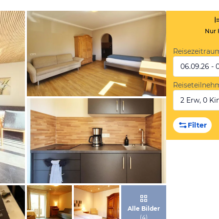
Nur 
Reisezeitrau
06.09.26 - 
Reiseteilneh
2 Erw, 0 Kin
von Booking.com
Filter
von Booking.com
Alle Bilder
(
4
)