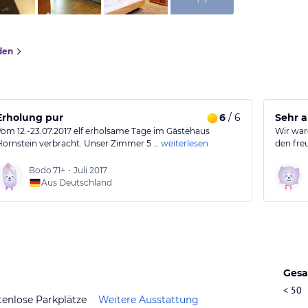
den
Erholung pur
6
/ 6
Sehr 
Vom 12.-23.07.2017 elf erholsame Tage im Gästehaus
Wir war
Hornstein verbracht. Unser Zimmer 5 …
weiterlesen
den fre
Bodo
71+
•
Juli 2017
Aus Deutschland
Gesa
< 50
tenlose Parkplätze
Weitere Ausstattung