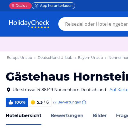
%
Deals
App herunterladen
Europa Urlaub
Deutschland Urlaub
Bayern Urlaub
Nonnenhor
Gästehaus Hornstei
Uferstrasse 14 88149 Nonnenhorn Deutschland
Auf Kart
100%
5,3
/ 6
27
Bewertungen
Hotelübersicht
Bewertungen
Bilder
Frag