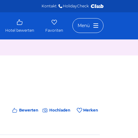
Kontakt
HolidayCheck 
Menü
Hotel bewerten
Favoriten
Bewerten
Hochladen
Merken