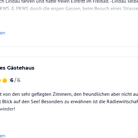
ch Lindau fahren und hatte freien Eintritt im Freibad. -Lindau selb
 LKWS & PKWS durch die engen Gassen, beim Besuch eines Strasse
 Cafe-. Morgens am reichhaltigen Frühstücksbüfett…
len
es Gästehaus
6
/ 6
t von den sehr geflegten Zimmern, den freundlichen aber nicht au
Blick auf den See! Besonders zu erwähnen ist die Rädlewirtschaft
wieder!
len