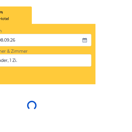
Hotel
m
08.09.26
mer & Zimmer
der, 1 Zi.