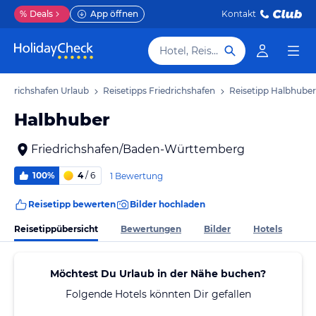
%
Deals
App öffnen
Kontakt
Hotel, Reiseziel
riedrichshafen Urlaub
Reisetipps Friedrichshafen
Reisetipp Halbhuber
Halbhuber
Friedrichshafen/Baden-Württemberg
100%
4
/ 6
1 Bewertung
Reisetipp bewerten
Bilder hochladen
Reisetippübersicht
Bewertungen
Bilder
Hotels
Möchtest Du Urlaub in der Nähe buchen?
Folgende Hotels könnten Dir gefallen