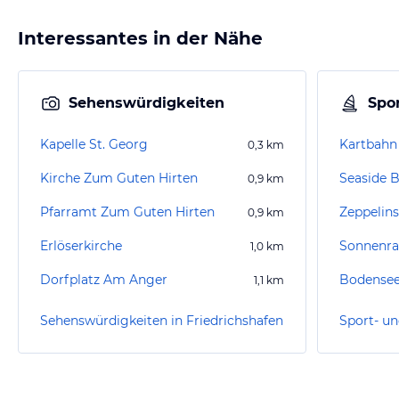
Interessantes in der Nähe
Sehenswürdigkeiten
Spor
Kapelle St. Georg
0,3
km
Kirche Zum Guten Hirten
Seaside 
0,9
km
Pfarramt Zum Guten Hirten
Zeppelin
0,9
km
Erlöserkirche
Sonnenra
1,0
km
Dorfplatz Am Anger
Bodensee
1,1
km
Sehenswürdigkeiten in Friedrichshafen