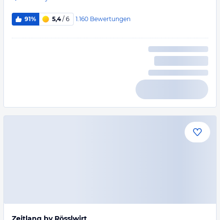
1.160
Bewertungen
91%
5,4
/ 6
Zeitlang by Rösslwirt