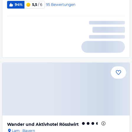
95
Bewertungen
94%
5,5
/ 6
Wander und Aktivhotel Rösslwirt
Lam
·
Bayern