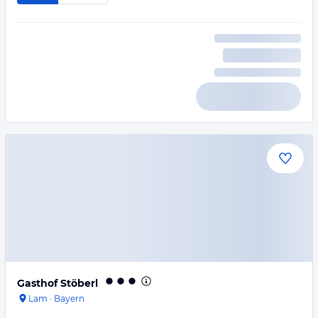
Gasthof Stöberl
Lam
·
Bayern