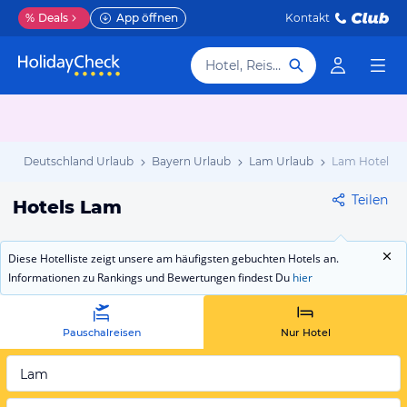
%
Deals
App öffnen
Kontakt
Hotel, Reiseziel
b
Deutschland Urlaub
Bayern Urlaub
Lam Urlaub
Lam Hotels
Teilen
Hotels Lam
Diese Hotelliste zeigt unsere am häufigsten gebuchten Hotels an.
Informationen zu Rankings und Bewertungen findest Du
hier
Pauschalreisen
Nur Hotel
Lam