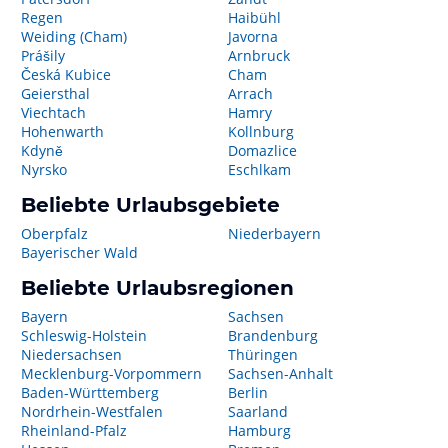
Regen
Haibühl
Weiding (Cham)
Javorna
Prášily
Arnbruck
Česká Kubice
Cham
Geiersthal
Arrach
Viechtach
Hamry
Hohenwarth
Kollnburg
Kdyně
Domazlice
Nyrsko
Eschlkam
Beliebte Urlaubsgebiete
Oberpfalz
Niederbayern
Bayerischer Wald
Beliebte Urlaubsregionen
Bayern
Sachsen
Schleswig-Holstein
Brandenburg
Niedersachsen
Thüringen
Mecklenburg-Vorpommern
Sachsen-Anhalt
Baden-Württemberg
Berlin
Nordrhein-Westfalen
Saarland
Rheinland-Pfalz
Hamburg