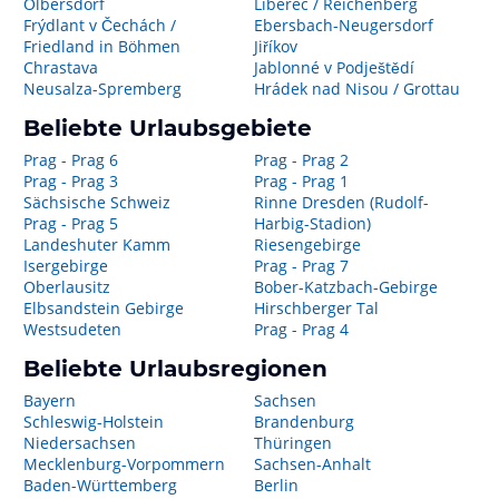
Olbersdorf
Liberec / Reichenberg
Frýdlant v Čechách /
Ebersbach-Neugersdorf
Friedland in Böhmen
Jiříkov
Chrastava
Jablonné v Podještědí
Neusalza-Spremberg
Hrádek nad Nisou / Grottau
Beliebte Urlaubsgebiete
Prag - Prag 6
Prag - Prag 2
Prag - Prag 3
Prag - Prag 1
Sächsische Schweiz
Rinne Dresden (Rudolf-
Prag - Prag 5
Harbig-Stadion)
Landeshuter Kamm
Riesengebirge
Isergebirge
Prag - Prag 7
Oberlausitz
Bober-Katzbach-Gebirge
Elbsandstein Gebirge
Hirschberger Tal
Westsudeten
Prag - Prag 4
Beliebte Urlaubsregionen
Bayern
Sachsen
Schleswig-Holstein
Brandenburg
Niedersachsen
Thüringen
Mecklenburg-Vorpommern
Sachsen-Anhalt
Baden-Württemberg
Berlin