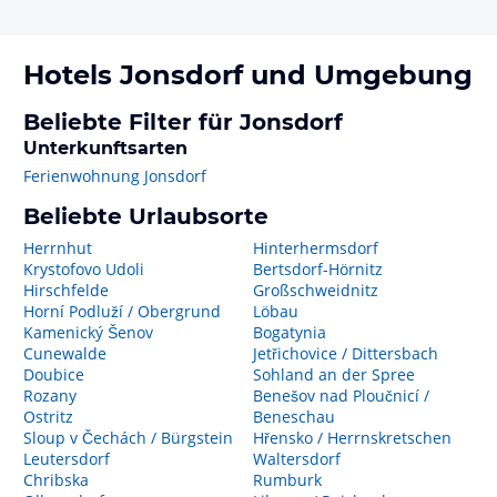
Hotels
Jonsdorf
und Umgebung
Beliebte Filter für Jonsdorf
Unterkunftsarten
Ferienwohnung Jonsdorf
Beliebte Urlaubsorte
Herrnhut
Hinterhermsdorf
Krystofovo Udoli
Bertsdorf-Hörnitz
Hirschfelde
Großschweidnitz
Horní Podluží / Obergrund
Löbau
Kamenický Šenov
Bogatynia
Cunewalde
Jetřichovice / Dittersbach
Doubice
Sohland an der Spree
Rozany
Benešov nad Ploučnicí /
Ostritz
Beneschau
Sloup v Čechách / Bürgstein
Hřensko / Herrnskretschen
Leutersdorf
Waltersdorf
Chribska
Rumburk