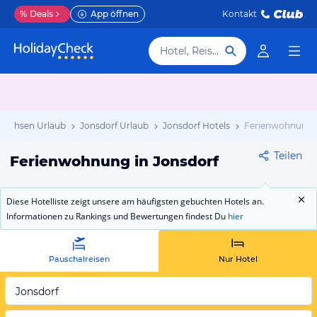
%
Deals
App öffnen
Kontakt
Hotel, Reiseziel
Sachsen Urlaub
Jonsdorf Urlaub
Jonsdorf Hotels
Ferienwohnung
Teilen
Ferienwohnung in Jonsdorf
Diese Hotelliste zeigt unsere am häufigsten gebuchten Hotels an.
Informationen zu Rankings und Bewertungen findest Du
hier
Pauschalreisen
Nur Hotel
Jonsdorf