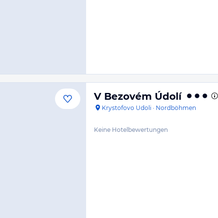
V Bezovém Údolí
Krystofovo Udoli
·
Nordböhmen
Keine Hotelbewertungen