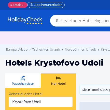
%
Deals
App herunterladen
Europa Urlaub
Tschechien Urlaub
Nordböhmen Urlaub
Kryst
Hotels Krystofovo Udoli
Pauschalreisen
Nur Hotel
Diese Hotelliste z
Reiseziel oder Hotel
Krystofovo Udoli