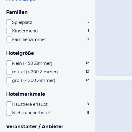
Familien
Spielplatz
3
Kindermenü
1
Familienzimmer
9
Hotelgröße
klein (< 50 Zimmer)
12
mittel (< 200 Zimmer)
12
groß (< 500 Zimmer)
12
Hotelmerkmale
Haustiere erlaubt
8
Nichtraucherhotel
11
Veranstalter / Anbieter