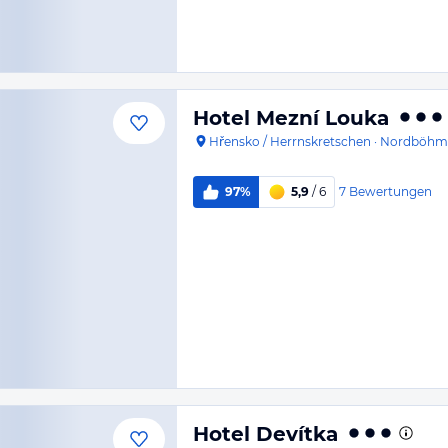
Hotel Mezní Louka
Hřensko / Herrnskretschen
·
Nordböhm
7
Bewertungen
97%
5,9
/ 6
Hotel Devítka