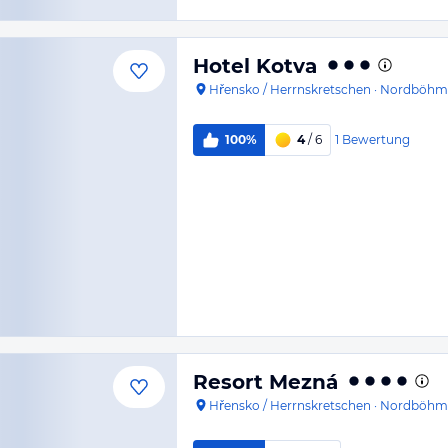
Hotel Kotva
Hřensko / Herrnskretschen
·
Nordböhm
1
Bewertung
100%
4
/ 6
Resort Mezná
Hřensko / Herrnskretschen
·
Nordböhm