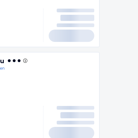
mu
en