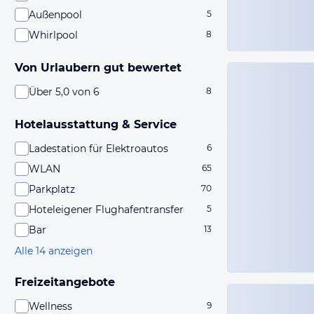
Außenpool
5
Whirlpool
8
Von Urlaubern gut bewertet
Über 5,0 von 6
8
Hotelausstattung & Service
Ladestation für Elektroautos
6
WLAN
65
Parkplatz
70
Hoteleigener Flughafentransfer
5
Bar
13
Alle 14 anzeigen
Freizeitangebote
Wellness
9