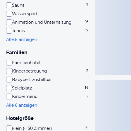
Sauna
7
Wassersport
1
Animation und Unterhaltung
16
Tennis
17
Alle 8 anzeigen
Familien
Familienhotel
1
Kinderbetreuung
2
Babybett zustellbar
1
Spielplatz
14
Kindermenü
2
Alle 6 anzeigen
Hotelgröße
klein (< 50 Zimmer)
71