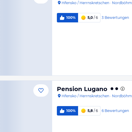
Hřensko / Herrnskretschen
·
Nordböhm
3
Bewertungen
100%
5,0
/ 6
Pension Lugano
Hřensko / Herrnskretschen
·
Nordböhm
6
Bewertungen
100%
5,8
/ 6