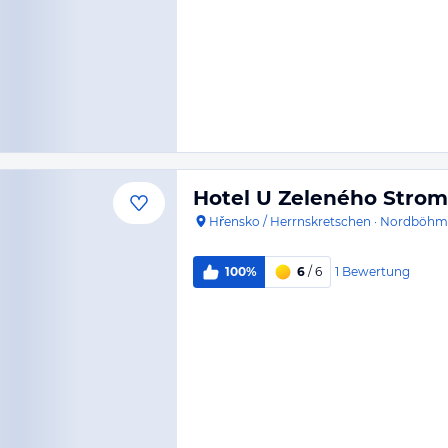
Hotel U Zeleného Stro
Hřensko / Herrnskretschen
·
Nordböhm
1
Bewertung
100%
6
/ 6