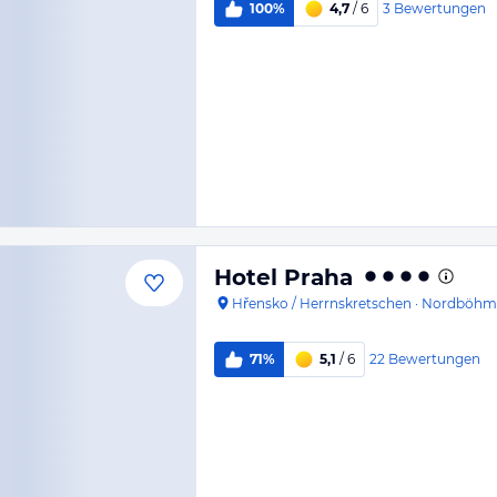
3
Bewertungen
100%
4,7
/ 6
Hotel Praha
Hřensko / Herrnskretschen
·
Nordböhm
22
Bewertungen
71%
5,1
/ 6