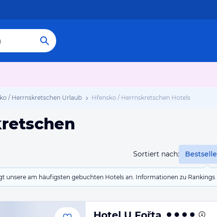
ko / Herrnskretschen Urlaub
Hřensko / Herrnskretschen Hotels
kretschen
Sortiert nach:
Bestselle
eigt unsere am häufigsten gebuchten Hotels an. Informationen zu Rankin
Hotel U Fořta