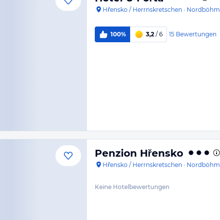
Hřensko / Herrnskretschen
·
Nordböhm
15
Bewertungen
100%
3,2
/ 6
Penzion Hřensko
Hřensko / Herrnskretschen
·
Nordböhm
Keine Hotelbewertungen