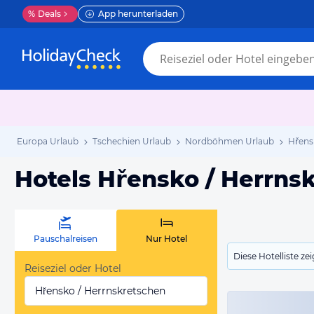
%
Deals
App herunterladen
Europa Urlaub
Tschechien Urlaub
Nordböhmen Urlaub
Hřens
Hotels Hřensko / Herrns
Pauschalreisen
Nur Hotel
Diese Hotelliste z
Reiseziel oder Hotel
Hřensko / Herrnskretschen