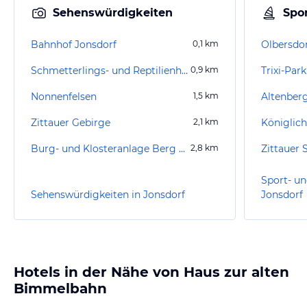
Sehenswürdigkeiten
Spor
Bahnhof Jonsdorf
0,1
km
Olbersdor
Schmetterlings- und Reptilienhaus Jonsdorf
0,9
km
Trixi-Park
Nonnenfelsen
1,5
km
Altenber
Zittauer Gebirge
2,1
km
Königlich
Burg- und Klosteranlage Berg Oybin
2,8
km
Zittauer
Sport- un
Sehenswürdigkeiten in Jonsdorf
Jonsdorf
Hotels in der Nähe von Haus zur alten
Bimmelbahn