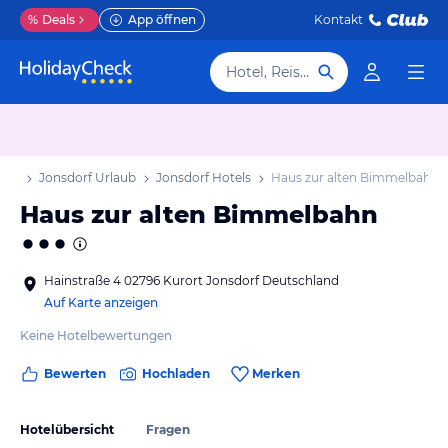
%
Deals
App öffnen
Kontakt
Hotel, Reiseziel
aub
Jonsdorf Urlaub
Jonsdorf Hotels
Haus zur alten Bimmelbahn
Haus zur alten Bimmelbahn
Hainstraße 4 02796 Kurort Jonsdorf Deutschland
Auf Karte anzeigen
Keine Hotelbewertungen
Bewerten
Hochladen
Merken
Hotelübersicht
Fragen