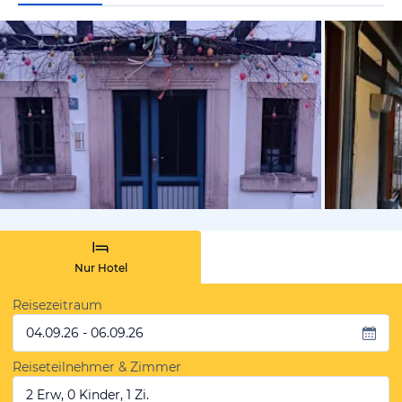
von Booki
Nur Hotel
Reisezeitraum
04.09.26 - 06.09.26
Reiseteilnehmer & Zimmer
2 Erw, 0 Kinder, 1 Zi.