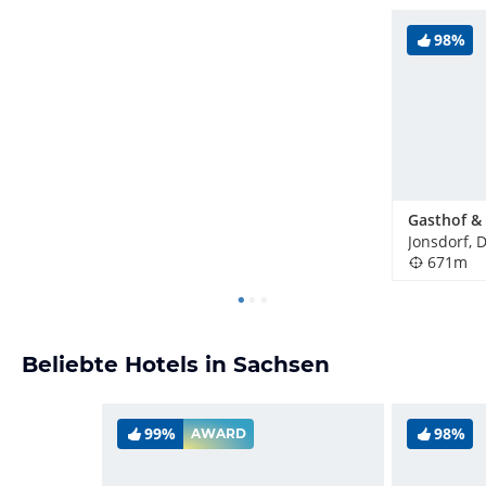
98%
Jonsdorf, 
671m
Beliebte Hotels in Sachsen
99%
98%
AWARD