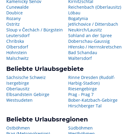
Kamenický Šenov
Kirnitzschtal
Cunewalde
Reichenbach (Oberlausitz)
Doubice
Löbau
Rozany
Bogatynia
Ostritz
Jetřichovice / Dittersbach
Sloup v Čechách / Bürgstein
Neukirch/Lausitz
Leutersdorf
Sohland an der Spree
Chribska
Doberschau-Gaussig
Olbersdorf
Hřensko / Herrnskretschen
Hohnstein
Bad Schandau
Malschwitz
Waltersdorf
Beliebte Urlaubsgebiete
Sächsische Schweiz
Rinne Dresden (Rudolf-
Isergebirge
Harbig-Stadion)
Oberlausitz
Riesengebirge
Elbsandstein Gebirge
Prag - Prag 7
Westsudeten
Bober-Katzbach-Gebirge
Hirschberger Tal
Beliebte Urlaubsregionen
Ostböhmen
Südböhmen
Prag (Metropolregion)
Westböhmen