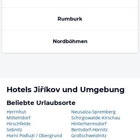
Rumburk
Nordböhmen
Hotels
Jiříkov
und Umgebung
Beliebte Urlaubsorte
Herrnhut
Neusalza-Spremberg
Mittelndorf
Schirgiswalde-Kirschau
Hirschfelde
Hinterhermsdorf
Sebnitz
Bertsdorf-Hörnitz
Horní Podluží / Obergrund
Großschweidnitz