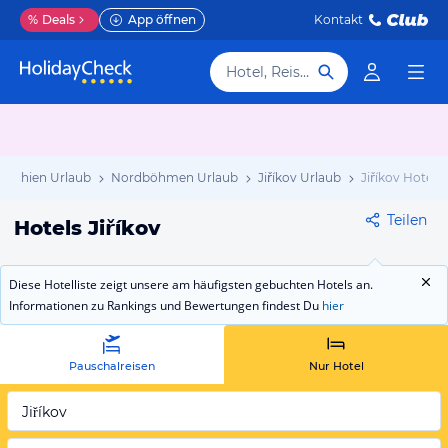
%
Deals
App öffnen
Kontakt
Hotel, Reiseziel
hechien Urlaub
Nordböhmen Urlaub
Jiříkov Urlaub
Jiříkov Hotels
Teilen
Hotels Jiříkov
Diese Hotelliste zeigt unsere am häufigsten gebuchten Hotels an.
Informationen zu Rankings und Bewertungen findest Du
hier
Pauschalreisen
Nur Hotel
Jiříkov