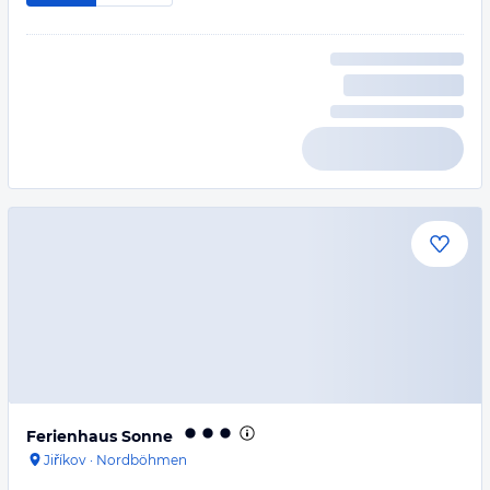
Ferienhaus Sonne
Jiříkov
·
Nordböhmen