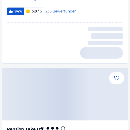
235
Bewertungen
94%
5,0
/ 6
Pension Take Off