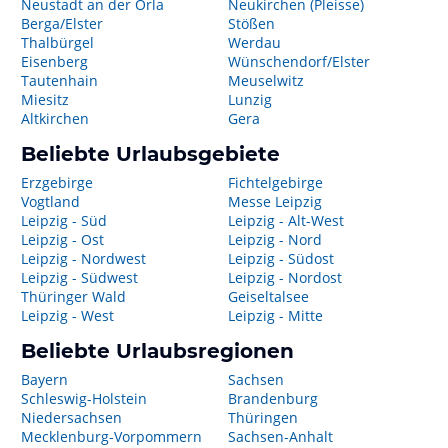
Neustadt an der Orla
Neukirchen (Pleisse)
Berga/Elster
Stößen
Thalbürgel
Werdau
Eisenberg
Wünschendorf/Elster
Tautenhain
Meuselwitz
Miesitz
Lunzig
Altkirchen
Gera
Beliebte Urlaubsgebiete
Erzgebirge
Fichtelgebirge
Vogtland
Messe Leipzig
Leipzig - Süd
Leipzig - Alt-West
Leipzig - Ost
Leipzig - Nord
Leipzig - Nordwest
Leipzig - Südost
Leipzig - Südwest
Leipzig - Nordost
Thüringer Wald
Geiseltalsee
Leipzig - West
Leipzig - Mitte
Beliebte Urlaubsregionen
Bayern
Sachsen
Schleswig-Holstein
Brandenburg
Niedersachsen
Thüringen
Mecklenburg-Vorpommern
Sachsen-Anhalt