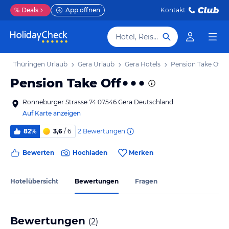
%
Deals
App öffnen
Kontakt
Hotel, Reiseziel
b
Thüringen Urlaub
Gera Urlaub
Gera Hotels
Pension Take Off
Pension Take Off
Ronneburger Strasse 74 07546 Gera Deutschland
Auf Karte anzeigen
2
Bewertungen
82%
3,6
/ 6
Bewerten
Hochladen
Merken
Hotelübersicht
Bewertungen
Fragen
Bewertungen
(
2
)