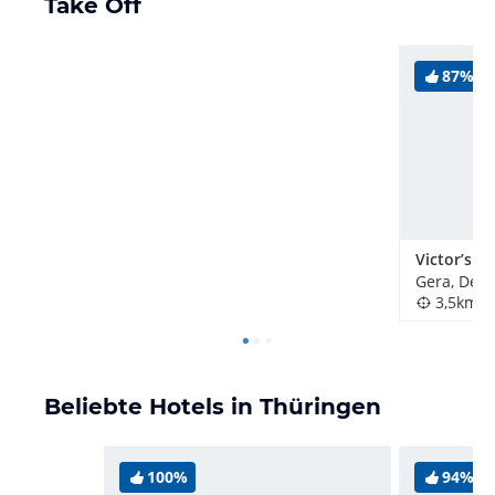
Take Off
87%
Gera, Deu
3,5km
Beliebte Hotels in Thüringen
100%
94%