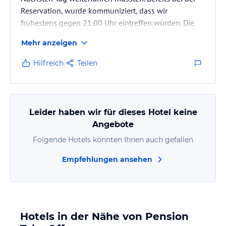
Reservation, wurde kommuniziert, dass wir
frühestens gegen 21.00 Uhr eintreffen würden. Die
Reservation wurde bestätigt. Aufgrund einer
Mehr anzeigen
Autopanne auf der Hinfahrt und der längeren
Wartezeit auf Abschleppdienst etc. wurde die Pension
Hilfreich
Teilen
sofort darüber informiert, dass wir erst gegen 01.00
Uhr eintreffen würden. Beim Eintreffen wurde nicht
nach unserer Befindlichkeit gefragt. Der Herr der uns
empfangen hat, war äusserst…
Leider haben wir für dieses Hotel keine
Angebote
Folgende Hotels könnten Ihnen auch gefallen
Empfehlungen ansehen
Hotels in der Nähe von Pension