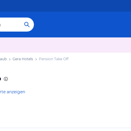
laub
Gera Hotels
Pension Take Off
rte anzeigen