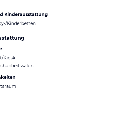
d Kinderausstattung
by-/Kinderbetten
sstattung
e
t/Kiosk
Schönheitssalon
hkeiten
ltsraum