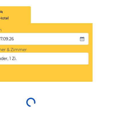
Hotel
m
07.09.26
mer & Zimmer
der, 1 Zi.