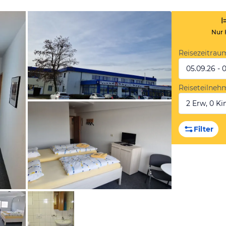
Nur 
Reisezeitrau
05.09.26 - 
Reiseteilneh
2 Erw, 0 Kin
von Expedia
Filter
von Expedia