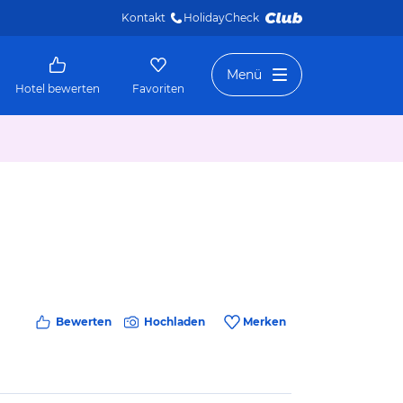
Kontakt
HolidayCheck 
Menü
Hotel bewerten
Favoriten
Bewerten
Hochladen
Merken