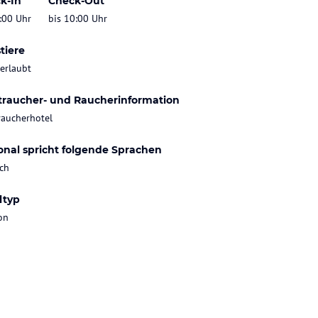
k-In
Check-Out
:00 Uhr
bis 10:00 Uhr
tiere
 erlaubt
traucher- und Raucherinformation
raucherhotel
onal spricht folgende Sprachen
ch
ltyp
on