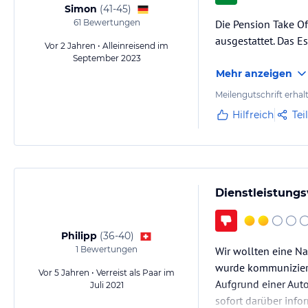
Simon
(
41-45
)
61
Bewertungen
Die Pension Take Of
ausgestattet. Das E
Vor 2 Jahren • Alleinreisend im
September 2023
Mehr anzeigen
Meilengutschrift erhal
Hilfreich
Tei
Dienstleistungs
Philipp
(
36-40
)
1
Bewertungen
Wir wollten eine Na
wurde kommuniziert,
Vor 5 Jahren • Verreist als Paar im
Aufgrund einer Auto
Juli 2021
sofort darüber info