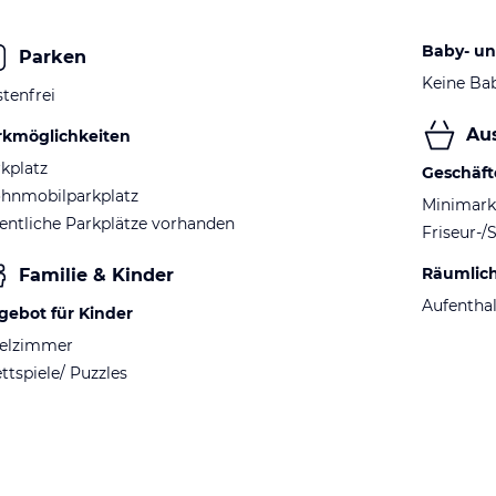
Baby- un
Parken
Keine Ba
tenfrei
Au
rkmöglichkeiten
kplatz
Geschäft
hnmobilparkplatz
Minimark
entliche Parkplätze vorhanden
Friseur-/
Räumlic
Familie & Kinder
Aufentha
gebot für Kinder
ielzimmer
ttspiele/ Puzzles