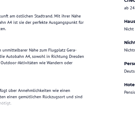
Chec
ab 24
kunft am östlichen Stadtrand. Mit ihrer Nähe
Haus
n A4 ist sie der perfekte Ausgangspunkt für
ten.
Nicht
Nich
in unmittelbarer Nähe zum Flugplatz Gera-
Nicht
 die Autobahn A4, sowohl in Richtung Dresden
ür Outdoor-Aktivitäten wie Wandern oder
Pers
Deuts
Hote
rfügt über Annehmlichkeiten wie einen
Pensi
sten einen gemütlichen Rückzugsort und sind
ötigt.
es in der Umgebung verschiedene
tionale Spezialitäten genießen können. Das