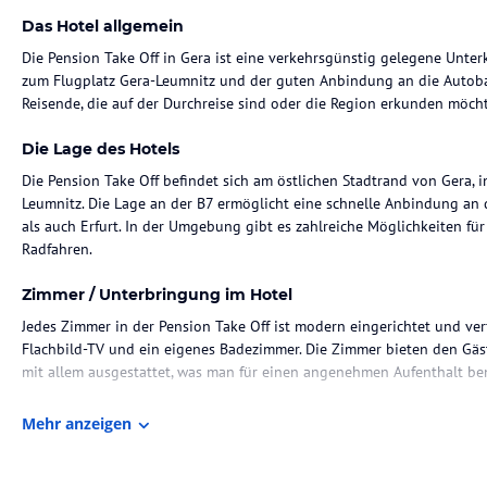
Das Hotel allgemein
Die Pension Take Off in Gera ist eine verkehrsgünstig gelegene Unter
zum Flugplatz Gera-Leumnitz und der guten Anbindung an die Autobah
Reisende, die auf der Durchreise sind oder die Region erkunden möch
Die Lage des Hotels
Die Pension Take Off befindet sich am östlichen Stadtrand von Gera, 
Leumnitz. Die Lage an der B7 ermöglicht eine schnelle Anbindung an
als auch Erfurt. In der Umgebung gibt es zahlreiche Möglichkeiten f
Radfahren.
Zimmer / Unterbringung im Hotel
Jedes Zimmer in der Pension Take Off ist modern eingerichtet und ve
Flachbild-TV und ein eigenes Badezimmer. Die Zimmer bieten den Gä
mit allem ausgestattet, was man für einen angenehmen Aufenthalt ben
Gastronomie im Hotel
Mehr anzeigen
In der Pension Take Off wird kein Restaurant betrieben, jedoch gibt 
gastronomische Einrichtungen, in denen die Gäste lokale und interna