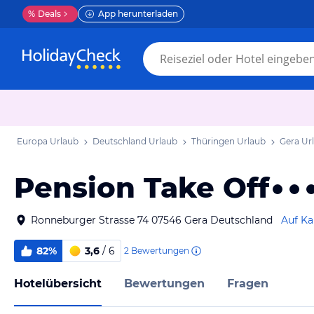
%
Deals
App herunterladen
Europa Urlaub
Deutschland Urlaub
Thüringen Urlaub
Gera Ur
Pension Take Off
Ronneburger Strasse 74 07546 Gera Deutschland
Auf Ka
82%
3,6
/ 6
2
Bewertungen
Hotelübersicht
Bewertungen
Fragen