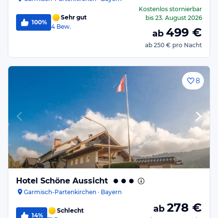
Kostenlos stornierbar
Sehr gut
bis
23. August 2026
100%
4
Bew.
499
€
ab
ab
250 €
pro Nacht
8
Hotel Schöne Aussicht
Garmisch-Partenkirchen · Bayern
278
€
ab
Schlecht
14%