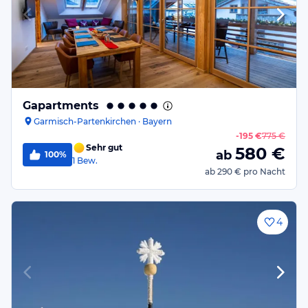
Gapartments
Garmisch-Partenkirchen · Bayern
-
195 €
775 €
Sehr gut
580
€
ab
100%
1
Bew.
ab
290 €
pro Nacht
4