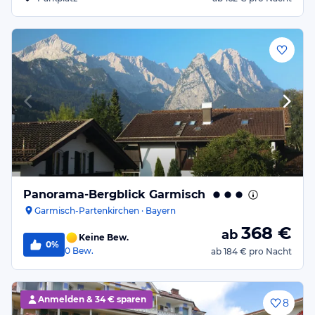
Panorama-Bergblick Garmisch
Garmisch-Partenkirchen · Bayern
368
€
ab
Keine Bew.
0%
0
Bew.
ab
184 €
pro Nacht
Anmelden &
34 € sparen
8