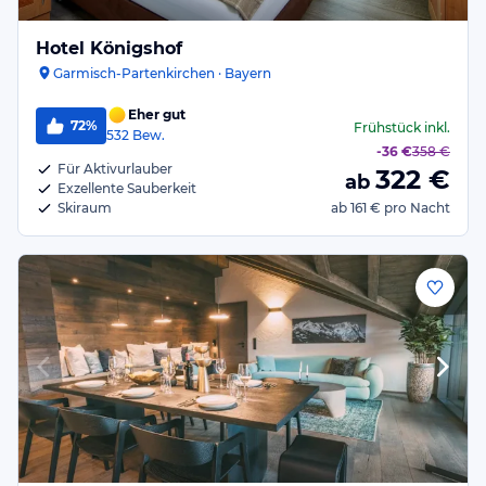
Hotel Königshof
Garmisch-Partenkirchen · Bayern
Eher gut
72%
Frühstück
inkl.
532
Bew.
-
36 €
358 €
Für Aktivurlauber
322
€
ab
Exzellente Sauberkeit
Skiraum
ab
161 €
pro Nacht