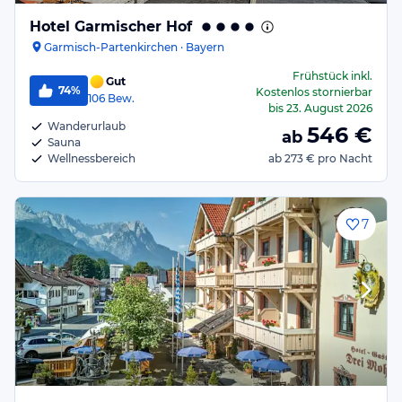
Hotel Garmischer Hof
Garmisch-Partenkirchen · Bayern
Frühstück
inkl.
Gut
74%
Kostenlos stornierbar
106
Bew.
bis
23. August 2026
Wanderurlaub
546
€
ab
Sauna
Wellnessbereich
ab
273 €
pro Nacht
7