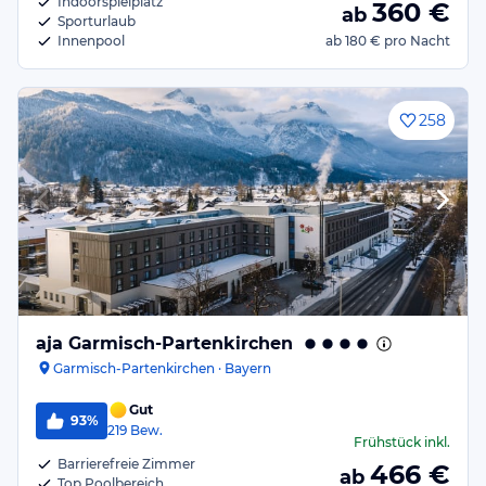
Indoorspielplatz
360
€
ab
Sporturlaub
Innenpool
ab
180 €
pro Nacht
258
aja Garmisch-Partenkirchen
Garmisch-Partenkirchen · Bayern
Gut
93%
219
Bew.
Frühstück
inkl.
Barrierefreie Zimmer
466
€
ab
Top Poolbereich