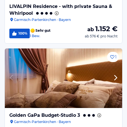
LIVALPIN Residence - with private Sauna &
Whirlpool
Garmisch-Partenkirchen · Bayern
1.152
€
ab
Sehr gut
100%
1
Bew.
ab
576 €
pro Nacht
1
Golden GaPa Budget-Studio 3
Garmisch-Partenkirchen · Bayern