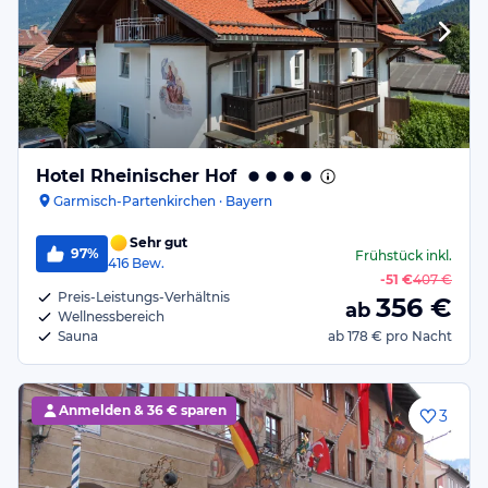
Hotel Rheinischer Hof
Garmisch-Partenkirchen · Bayern
Sehr gut
97%
Frühstück
inkl.
416
Bew.
-
51 €
407 €
Preis-Leistungs-Verhältnis
356
€
ab
Wellnessbereich
Sauna
ab
178 €
pro Nacht
Anmelden &
36 € sparen
3