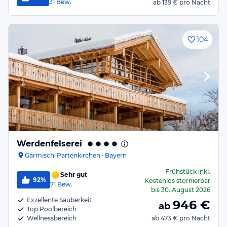
31
Bew.
ab
139 €
pro Nacht
104
Werdenfelserei
Garmisch-Partenkirchen · Bayern
Frühstück
inkl.
Sehr gut
92%
Kostenlos stornierbar
71
Bew.
bis
30. August 2026
Exzellente Sauberkeit
946
€
ab
Top Poolbereich
Wellnessbereich
ab
473 €
pro Nacht