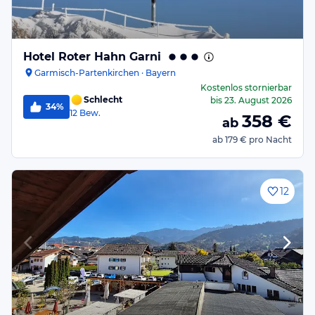
Hotel Roter Hahn Garni
Garmisch-Partenkirchen · Bayern
Kostenlos stornierbar
Schlecht
bis
23. August 2026
34%
12
Bew.
358
€
ab
ab
179 €
pro Nacht
12