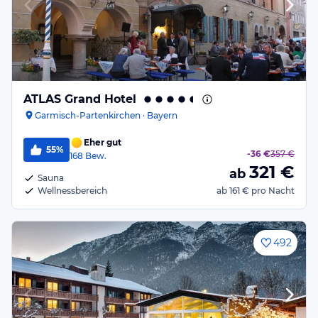
ATLAS Grand Hotel
Garmisch-Partenkirchen · Bayern
Eher gut
55%
-
36 €
357 €
168
Bew.
321
€
ab
Sauna
Wellnessbereich
ab
161 €
pro Nacht
492