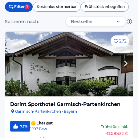
Filter
1
Kostenlos stornierbar
Frühstück inbegriffen
Sortieren nach:
272
Dorint Sporthotel Garmisch-Partenkirchen
Garmisch-Partenkirchen · Bayern
Eher gut
73%
Frühstück
inkl.
1.197
Bew.
-
122 €
482 €