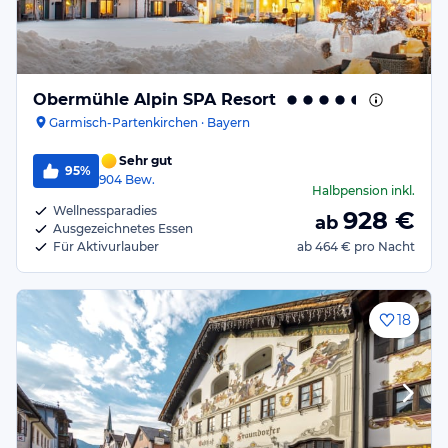
Obermühle Alpin SPA Resort
Garmisch-Partenkirchen · Bayern
Sehr gut
95%
904
Bew.
Halbpension
inkl.
Wellnessparadies
928
€
ab
Ausgezeichnetes Essen
Für Aktivurlauber
ab
464 €
pro Nacht
18