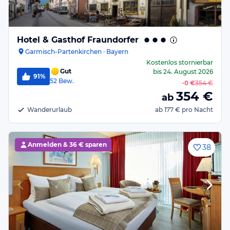
Hotel & Gasthof Fraundorfer
Garmisch-Partenkirchen · Bayern
Kostenlos stornierbar
Gut
bis
24. August 2026
91%
52
Bew.
-
0 €
354 €
354
€
ab
Wanderurlaub
ab
177 €
pro Nacht
Anmelden &
36 € sparen
38