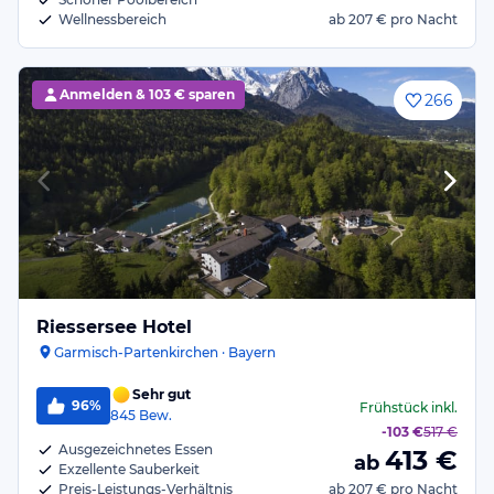
Wellnessbereich
ab
207 €
pro Nacht
Anmelden &
103 € sparen
266
Riessersee Hotel
Garmisch-Partenkirchen · Bayern
Sehr gut
96%
Frühstück
inkl.
845
Bew.
-
103 €
517 €
Ausgezeichnetes Essen
413
€
ab
Exzellente Sauberkeit
Preis-Leistungs-Verhältnis
ab
207 €
pro Nacht