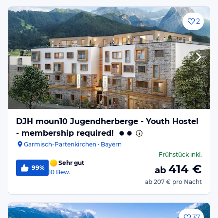
2
DJH moun10 Jugendherberge - Youth Hostel
- membership required!
Garmisch-Partenkirchen · Bayern
Frühstück
inkl.
Sehr gut
414
€
99%
ab
10
Bew.
ab
207 €
pro Nacht
37