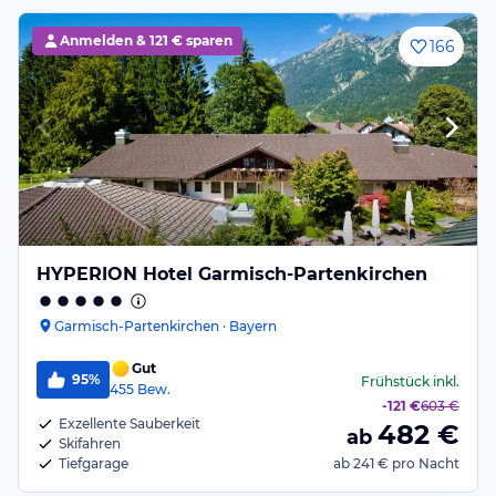
Anmelden &
121 € sparen
166
HYPERION Hotel Garmisch-Partenkirchen
Garmisch-Partenkirchen · Bayern
Gut
95%
Frühstück
inkl.
455
Bew.
-
121 €
603 €
Exzellente Sauberkeit
482
€
ab
Skifahren
Tiefgarage
ab
241 €
pro Nacht