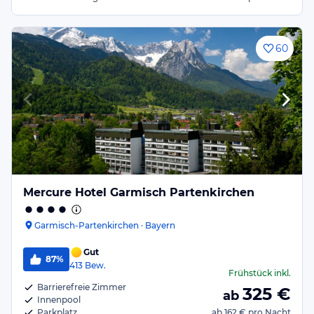
60
Mercure Hotel Garmisch Partenkirchen
Garmisch-Partenkirchen · Bayern
Gut
87%
413
Bew.
Frühstück
inkl.
Barrierefreie Zimmer
325
€
ab
Innenpool
Parkplatz
ab
162 €
pro Nacht