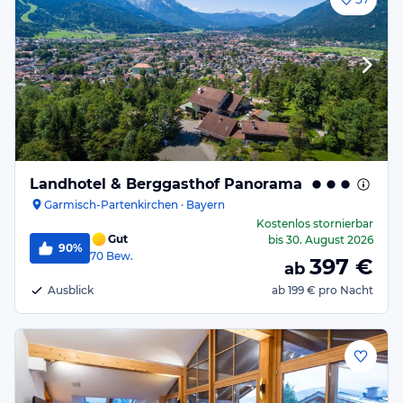
Landhotel & Berggasthof Panorama
Garmisch-Partenkirchen · Bayern
Kostenlos stornierbar
Gut
bis
30. August 2026
90%
70
Bew.
397
€
ab
Ausblick
ab
199 €
pro Nacht