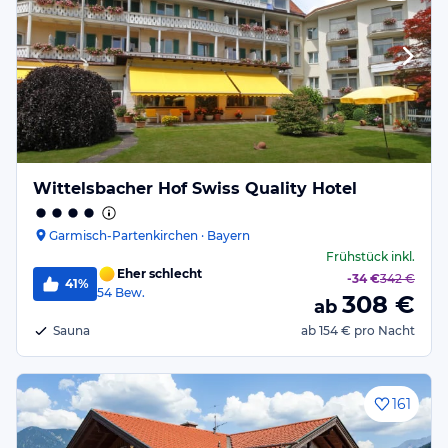
Wittelsbacher Hof Swiss Quality Hotel
Garmisch-Partenkirchen · Bayern
Frühstück
inkl.
Eher schlecht
-
34 €
342 €
41%
54
Bew.
308
€
ab
Sauna
ab
154 €
pro Nacht
161