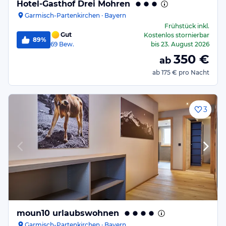
Hotel-Gasthof Drei Mohren
Garmisch-Partenkirchen · Bayern
Frühstück
inkl.
Gut
Kostenlos stornierbar
89%
69
Bew.
bis
23. August 2026
350
€
ab
ab
175 €
pro Nacht
3
moun10 urlaubswohnen
Garmisch-Partenkirchen · Bayern