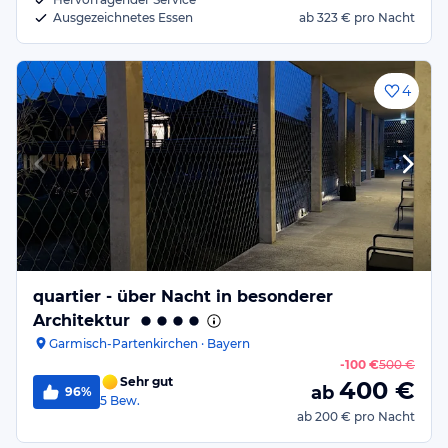
Ausgezeichnetes Essen
ab
323 €
pro Nacht
4
quartier - über Nacht in besonderer
Architektur
Garmisch-Partenkirchen · Bayern
-
100 €
500 €
Sehr gut
400
€
ab
96%
5
Bew.
ab
200 €
pro Nacht