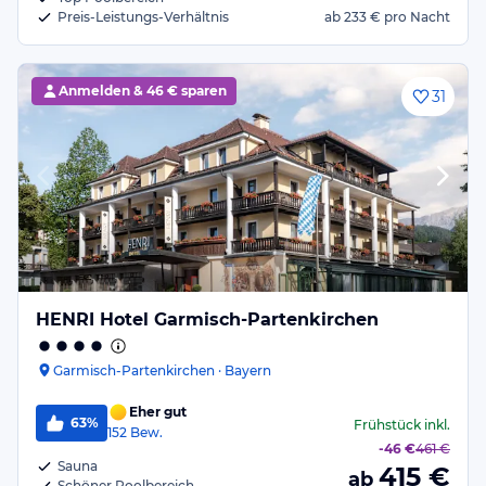
Preis-Leistungs-Verhältnis
ab
233 €
pro Nacht
Anmelden &
46 € sparen
31
HENRI Hotel Garmisch-Partenkirchen
Garmisch-Partenkirchen · Bayern
Eher gut
63%
Frühstück
inkl.
152
Bew.
-
46 €
461 €
Sauna
415
€
ab
Schöner Poolbereich