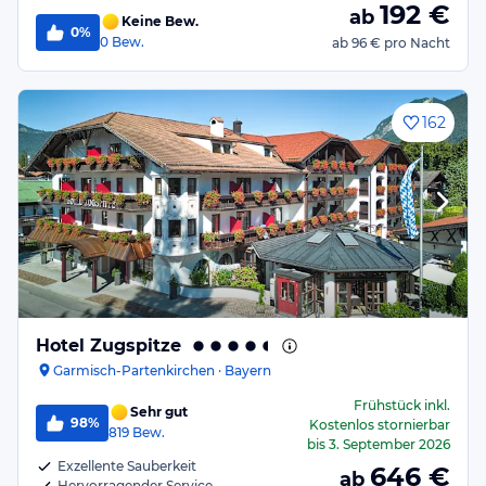
192
€
ab
Keine Bew.
0%
0
Bew.
ab
96 €
pro Nacht
162
Hotel Zugspitze
Garmisch-Partenkirchen · Bayern
Frühstück
inkl.
Sehr gut
98%
Kostenlos stornierbar
819
Bew.
bis
3. September 2026
Exzellente Sauberkeit
646
€
ab
Hervorragender Service