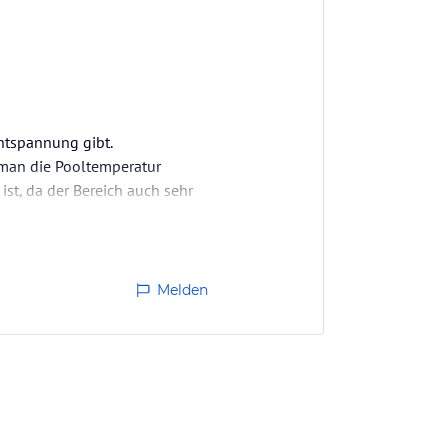
ntspannung gibt.
 man die Pooltemperatur
ist, da der Bereich auch sehr
Melden