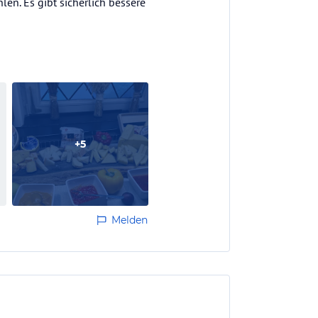
n. Es gibt sicherlich bessere
+
5
Melden