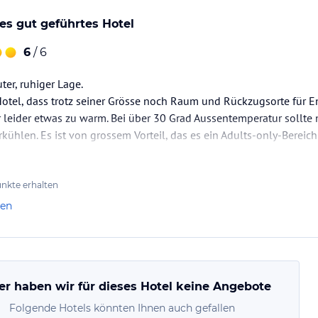
s gut geführtes Hotel
6
/ 6
ter, ruhiger Lage.
tel, dass trotz seiner Grösse noch Raum und Rückzugsorte für E
r leider etwas zu warm. Bei über 30 Grad Aussentemperatur sollte
ühlen. Es ist von grossem Vorteil, das es ein Adults-only-Bereich 
nkte erhalten
len
er haben wir für dieses Hotel keine Angebote
Folgende Hotels könnten Ihnen auch gefallen