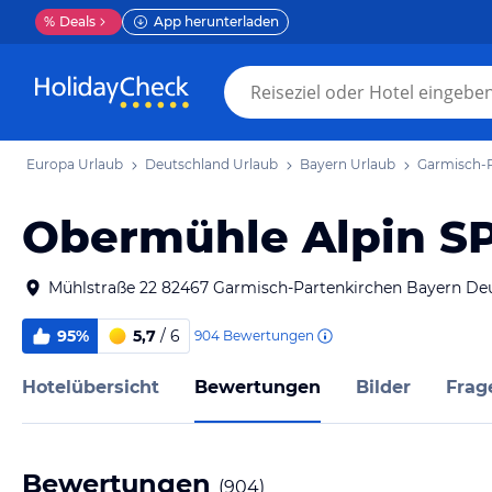
%
Deals
App herunterladen
Europa Urlaub
Deutschland Urlaub
Bayern Urlaub
Garmisch-P
Obermühle Alpin SP
Mühlstraße 22 82467 Garmisch-Partenkirchen Bayern De
95%
5,7
/ 6
904
Bewertungen
Hotelübersicht
Bewertungen
Bilder
Frag
Bewertungen
(
904
)