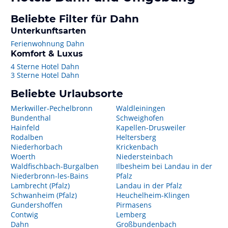
Beliebte Filter für Dahn
Unterkunftsarten
Ferienwohnung Dahn
Komfort & Luxus
4 Sterne Hotel Dahn
3 Sterne Hotel Dahn
Beliebte Urlaubsorte
Merkwiller-Pechelbronn
Waldleiningen
Bundenthal
Schweighofen
Hainfeld
Kapellen-Drusweiler
Rodalben
Heltersberg
Niederhorbach
Krickenbach
Woerth
Niedersteinbach
Waldfischbach-Burgalben
Ilbesheim bei Landau in der
Niederbronn-les-Bains
Pfalz
Lambrecht (Pfalz)
Landau in der Pfalz
Schwanheim (Pfalz)
Heuchelheim-Klingen
Gundershoffen
Pirmasens
Contwig
Lemberg
Dahn
Großbundenbach