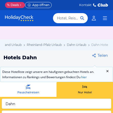
%
Deals
App öffnen
Kontakt
Hotel, Reiseziel
chland Urlaub
Rheinland-Pfalz Urlaub
Dahn Urlaub
Dahn Hotels
Teilen
Hotels Dahn
Diese Hotelliste zeigt unsere am häufigsten gebuchten Hotels an.
Informationen zu Rankings und Bewertungen findest Du
hier
Pauschalreisen
Nur Hotel
Dahn