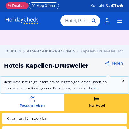
%
Deals
App öffnen
Kontakt
Hotel, Reiseziel
Pfalz Urlaub
Kapellen-Drusweiler Urlaub
Kapellen-Drusweiler Hotels
Teilen
Hotels Kapellen-Drusweiler
Diese Hotelliste zeigt unsere am häufigsten gebuchten Hotels an.
Informationen zu Rankings und Bewertungen findest Du
hier
Pauschalreisen
Nur Hotel
Kapellen-Drusweiler