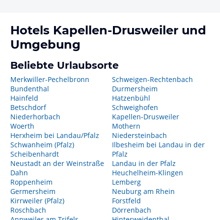
Hotels
Kapellen-Drusweiler
und
Umgebung
Beliebte Urlaubsorte
Merkwiller-Pechelbronn
Schweigen-Rechtenbach
Bundenthal
Durmersheim
Hainfeld
Hatzenbühl
Betschdorf
Schweighofen
Niederhorbach
Kapellen-Drusweiler
Woerth
Mothern
Herxheim bei Landau/Pfalz
Niedersteinbach
Schwanheim (Pfalz)
Ilbesheim bei Landau in der
Scheibenhardt
Pfalz
Neustadt an der Weinstraße
Landau in der Pfalz
Dahn
Heuchelheim-Klingen
Roppenheim
Lemberg
Germersheim
Neuburg am Rhein
Kirrweiler (Pfalz)
Forstfeld
Roschbach
Dörrenbach
Annweiler am Trifels
Hinterweidenthal