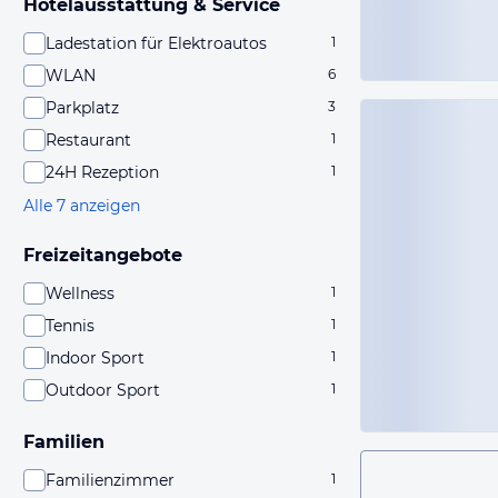
Hotelausstattung & Service
Ladestation für Elektroautos
1
WLAN
6
Parkplatz
3
Restaurant
1
24H Rezeption
1
Alle 7 anzeigen
Freizeitangebote
Wellness
1
Tennis
1
Indoor Sport
1
Outdoor Sport
1
Familien
Familienzimmer
1