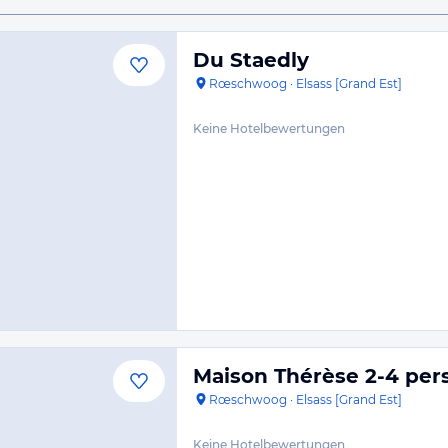
Du Staedly
Rœschwoog
·
Elsass [Grand Est]
Keine Hotelbewertungen
Maison Thérèse 2-4 per
Rœschwoog
·
Elsass [Grand Est]
Keine Hotelbewertungen