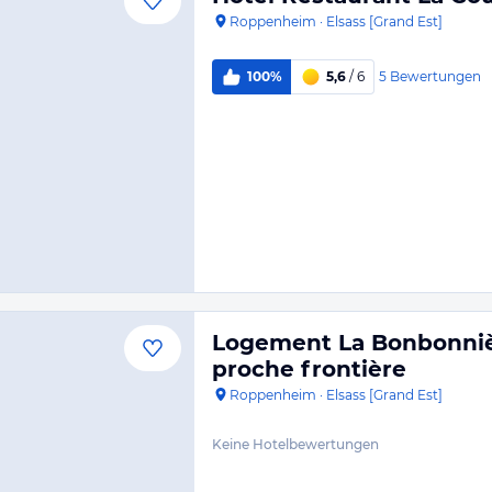
Roppenheim
·
Elsass [Grand Est]
5
Bewertungen
100%
5,6
/ 6
Logement La Bonbonnièr
proche frontière
Roppenheim
·
Elsass [Grand Est]
Keine Hotelbewertungen