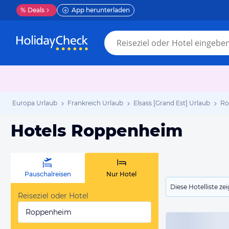
%
Deals
App herunterladen
Europa Urlaub
Frankreich Urlaub
Elsass [Grand Est] Urlaub
Ro
Hotels Roppenheim
Pauschalreisen
Nur Hotel
Diese Hotelliste z
Reiseziel oder Hotel
Roppenheim