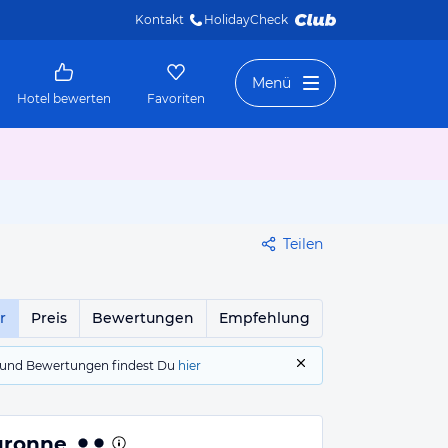
Kontakt
HolidayCheck 
Menü
Hotel bewerten
Favoriten
Teilen
r
Preis
Bewertungen
Empfehlung
gs und Bewertungen findest Du
hier
uronne