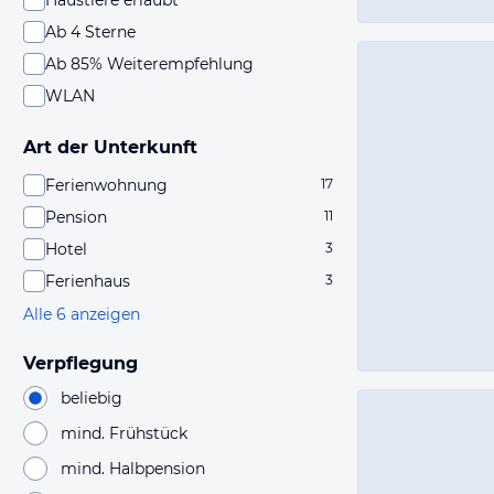
Haustiere erlaubt
Ab 4 Sterne
Ab 85% Weiterempfehlung
WLAN
Art der Unterkunft
Ferienwohnung
17
Pension
11
Hotel
3
Ferienhaus
3
Alle 6 anzeigen
Verpflegung
beliebig
mind. Frühstück
mind. Halbpension