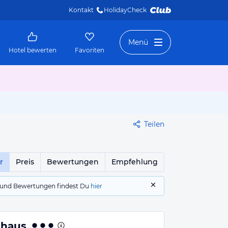
Kontakt
HolidayCheck 
Menü
Hotel bewerten
Favoriten
Teilen
r
Preis
Bewertungen
Empfehlung
gs und Bewertungen findest Du
hier
dhaus