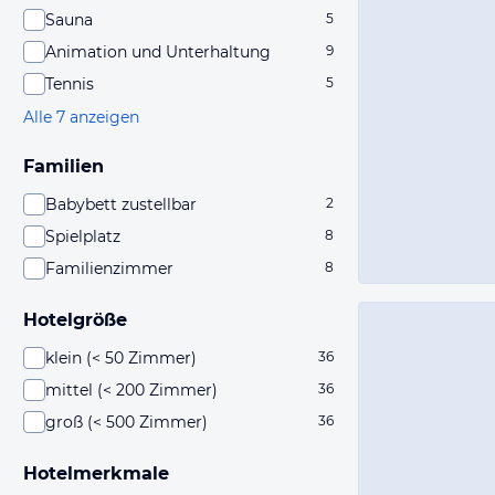
Sauna
5
Animation und Unterhaltung
9
Tennis
5
Alle 7 anzeigen
Familien
Babybett zustellbar
2
Spielplatz
8
Familienzimmer
8
Hotelgröße
klein (< 50 Zimmer)
36
mittel (< 200 Zimmer)
36
groß (< 500 Zimmer)
36
Hotelmerkmale