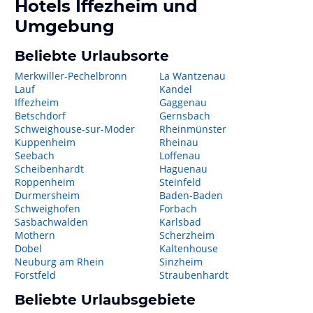
Hotels
Iffezheim
und
Umgebung
Beliebte Urlaubsorte
Merkwiller-Pechelbronn
La Wantzenau
Lauf
Kandel
Iffezheim
Gaggenau
Betschdorf
Gernsbach
Schweighouse-sur-Moder
Rheinmünster
Kuppenheim
Rheinau
Seebach
Loffenau
Scheibenhardt
Haguenau
Roppenheim
Steinfeld
Durmersheim
Baden-Baden
Schweighofen
Forbach
Sasbachwalden
Karlsbad
Mothern
Scherzheim
Dobel
Kaltenhouse
Neuburg am Rhein
Sinzheim
Forstfeld
Straubenhardt
Beliebte Urlaubsgebiete