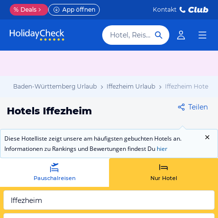
%
Deals
App öffnen
Kontakt
Hotel, Reiseziel
ub
Baden-Württemberg Urlaub
Iffezheim Urlaub
Iffezheim Hotels
Teilen
Hotels Iffezheim
Diese Hotelliste zeigt unsere am häufigsten gebuchten Hotels an.
Informationen zu Rankings und Bewertungen findest Du
hier
Pauschalreisen
Nur Hotel
Iffezheim