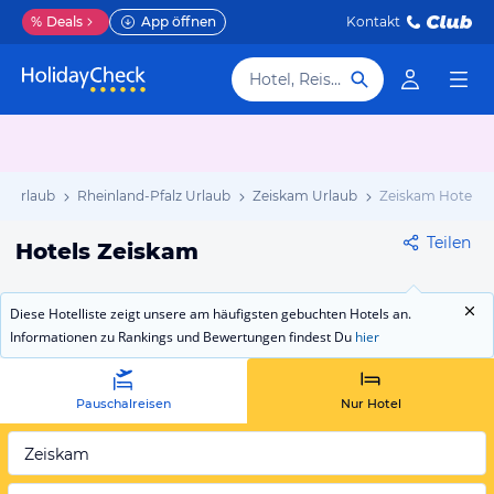
%
Deals
App öffnen
Kontakt
Hotel, Reiseziel
d Urlaub
Rheinland-Pfalz Urlaub
Zeiskam Urlaub
Zeiskam Hotels
Teilen
Hotels Zeiskam
Diese Hotelliste zeigt unsere am häufigsten gebuchten Hotels an.
Informationen zu Rankings und Bewertungen findest Du
hier
Pauschalreisen
Nur Hotel
Zeiskam