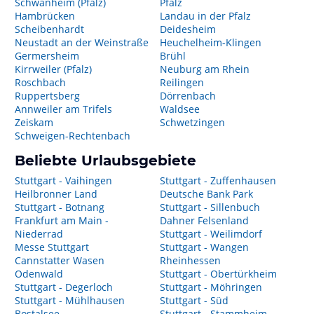
Schwanheim (Pfalz)
Pfalz
Hambrücken
Landau in der Pfalz
Scheibenhardt
Deidesheim
Neustadt an der Weinstraße
Heuchelheim-Klingen
Germersheim
Brühl
Kirrweiler (Pfalz)
Neuburg am Rhein
Roschbach
Reilingen
Ruppertsberg
Dörrenbach
Annweiler am Trifels
Waldsee
Zeiskam
Schwetzingen
Schweigen-Rechtenbach
Beliebte Urlaubsgebiete
Stuttgart - Vaihingen
Stuttgart - Zuffenhausen
Heilbronner Land
Deutsche Bank Park
Stuttgart - Botnang
Stuttgart - Sillenbuch
Frankfurt am Main -
Dahner Felsenland
Niederrad
Stuttgart - Weilimdorf
Messe Stuttgart
Stuttgart - Wangen
Cannstatter Wasen
Rheinhessen
Odenwald
Stuttgart - Obertürkheim
Stuttgart - Degerloch
Stuttgart - Möhringen
Stuttgart - Mühlhausen
Stuttgart - Süd
Bostalsee
Stuttgart - Stammheim