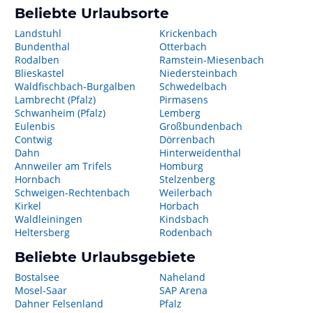
Beliebte Urlaubsorte
Landstuhl
Krickenbach
Bundenthal
Otterbach
Rodalben
Ramstein-Miesenbach
Blieskastel
Niedersteinbach
Waldfischbach-Burgalben
Schwedelbach
Lambrecht (Pfalz)
Pirmasens
Schwanheim (Pfalz)
Lemberg
Eulenbis
Großbundenbach
Contwig
Dörrenbach
Dahn
Hinterweidenthal
Annweiler am Trifels
Homburg
Hornbach
Stelzenberg
Schweigen-Rechtenbach
Weilerbach
Kirkel
Horbach
Waldleiningen
Kindsbach
Heltersberg
Rodenbach
Beliebte Urlaubsgebiete
Bostalsee
Naheland
Mosel-Saar
SAP Arena
Dahner Felsenland
Pfalz