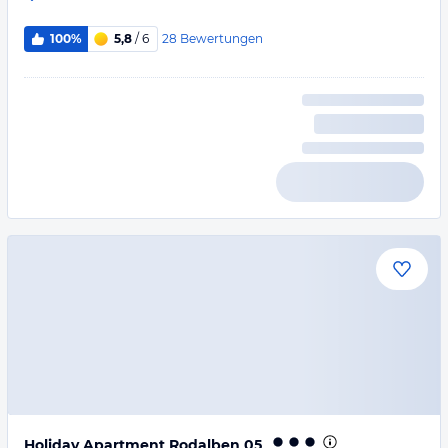
28
Bewertungen
100%
5,8
/ 6
Holiday Apartment Rodalben 05