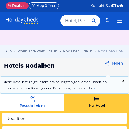
%
Deals
App öffnen
Kontakt
Hotel, Reiseziel
Urlaub
Rheinland-Pfalz Urlaub
Rodalben Urlaub
Rodalben Hotels
Teilen
Hotels Rodalben
Diese Hotelliste zeigt unsere am häufigsten gebuchten Hotels an.
Informationen zu Rankings und Bewertungen findest Du
hier
Pauschalreisen
Nur Hotel
Rodalben