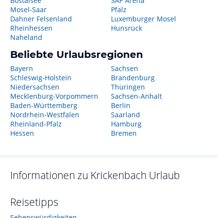
Bostalsee
SAP Arena
Mosel-Saar
Pfalz
Dahner Felsenland
Luxemburger Mosel
Rheinhessen
Hunsrück
Naheland
Beliebte Urlaubsregionen
Bayern
Sachsen
Schleswig-Holstein
Brandenburg
Niedersachsen
Thüringen
Mecklenburg-Vorpommern
Sachsen-Anhalt
Baden-Württemberg
Berlin
Nordrhein-Westfalen
Saarland
Rheinland-Pfalz
Hamburg
Hessen
Bremen
Informationen zu
Krickenbach
Urlaub
Reisetipps
Sehenswürdigkeiten