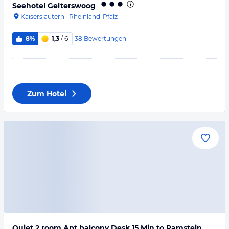
Seehotel Gelterswoog
Kaiserslautern
·
Rheinland-Pfalz
38
Bewertungen
8%
1,3
/ 6
Zum Hotel
Quiet 2 room Apt balcony Desk 15 Min to Ramstein