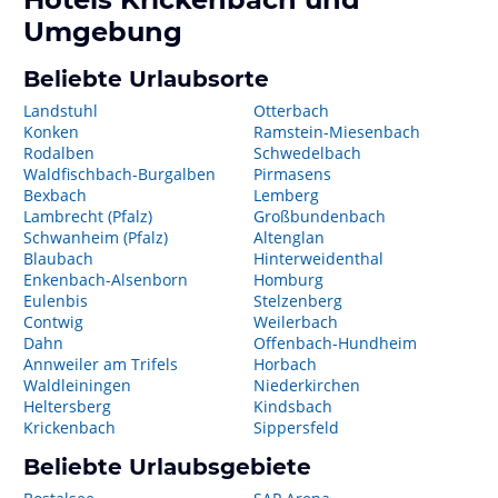
Umgebung
Beliebte Urlaubsorte
Landstuhl
Otterbach
Konken
Ramstein-Miesenbach
Rodalben
Schwedelbach
Waldfischbach-Burgalben
Pirmasens
Bexbach
Lemberg
Lambrecht (Pfalz)
Großbundenbach
Schwanheim (Pfalz)
Altenglan
Blaubach
Hinterweidenthal
Enkenbach-Alsenborn
Homburg
Eulenbis
Stelzenberg
Contwig
Weilerbach
Dahn
Offenbach-Hundheim
Annweiler am Trifels
Horbach
Waldleiningen
Niederkirchen
Heltersberg
Kindsbach
Krickenbach
Sippersfeld
Beliebte Urlaubsgebiete