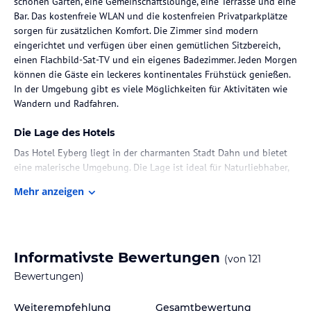
schönen Garten, eine Gemeinschaftslounge, eine Terrasse und eine
Bar. Das kostenfreie WLAN und die kostenfreien Privatparkplätze
sorgen für zusätzlichen Komfort. Die Zimmer sind modern
eingerichtet und verfügen über einen gemütlichen Sitzbereich,
einen Flachbild-Sat-TV und ein eigenes Badezimmer. Jeden Morgen
können die Gäste ein leckeres kontinentales Frühstück genießen.
In der Umgebung gibt es viele Möglichkeiten für Aktivitäten wie
Wandern und Radfahren.
Die Lage des Hotels
Das Hotel Eyberg liegt in der charmanten Stadt Dahn und bietet
eine malerische Umgebung. Die Lage ist ideal für Naturliebhaber,
da es viele Wander- und Radwege in der Nähe gibt. Der
Mehr anzeigen
nächstgelegene Flughafen Karlsruhe/Baden-Baden ist ebenfalls
gut erreichbar.
Zimmer / Unterbringung im Hotel
Informativste Bewertungen
(von
121
Die Zimmer im Hotel Eyberg sind modern und komfortabel
eingerichtet. Jedes Zimmer verfügt über einen gemütlichen
Bewertungen)
Sitzbereich, einen Flachbild-Sat-TV und ein eigenes Badezimmer
mit Haartrockner und Dusche. Die Zimmer sind mit hochwertiger
Weiterempfehlung
Gesamtbewertung