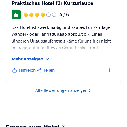
Praktisches Hotel für Kurzurlaube
4
/ 6
Das Hotel ist zweckmäßig und sauber. Für 2-3 Tage
Wander - oder Fahrradurlaub absolut o.k. Einen
längeren Urlaubsaufenthalt käme für uns hier nicht
in Frage, dafür fehlt es an Gemütlichkeit und
Atmosphäre. Außergewöhnlich gut ist das
Mehr anzeigen
Frühstücksbüffet...sehr vielfältig mit viel Liebe zum
Detail.
Hilfreich
Teilen
Alle Bewertungen anzeigen
Fragen zum Hotel