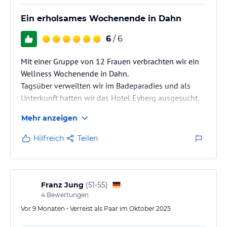
Ein erholsames Wochenende in Dahn
6
/ 6
Mit einer Gruppe von 12 Frauen verbrachten wir ein
Wellness Wochenende in Dahn.
Tagsüber verweilten wir im Badeparadies und als
Unterkunft hatten wir das Hotel Eyberg ausgesucht.
Die Lage ist ein idealer Ausgangspunkt für
Mehr anzeigen
Wanderungen im Dahner Felsenland.
Das Ambiente ist gemütlich und das Personal sehr
Hilfreich
Teilen
aufmerksam.
Die Betten sind super bequem und die Zimmer sehr
sauber.
Das Highlight war das Frühstück.
Franz Jung
(
51-55
)
Sehr vielfältig mit Liebe zum Detail.
4
Bewertungen
Das selbstgebackene Brot sehr lecker, die Eier mit
Vor 9 Monaten • Verreist als Paar im Oktober 2025
freundlichen…