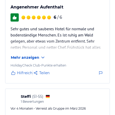
Angenehmer Aufenthalt
6
/ 6
Sehr gutes und sauberes Hotel für normale und
bodenständige Menschen. Es ist ruhig am Wald
gelegen, aber etwas vom Zentrum entfernt. Sehr
nettes Personal und netter Chef. Frühstück hat alles
was man braucht. Einstellmöglichkeit für Fahrräder
Mehr anzeigen
vorhanden. Allerdings bei voller Belegung des Hotels
nicht ausreichend. Vielleicht sollte man überlegen
HolidayCheck Club-Punkte erhalten
einen weiteren Container anzuschaffen. Wir hatten
Hilfreich
Teilen
Glück einen Stellplatz zu bekommen.
Wir werden wiederkommen.
Steffi
(
51-55
)
1
Bewertungen
Vor 4 Monaten • Verreist als Gruppe im März 2026