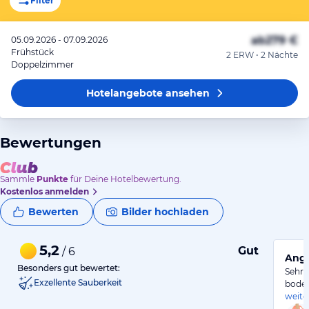
Filter
ab
279 €
05.09.2026 - 07.09.2026
Frühstück
2 ERW • 2 Nächte
Doppelzimmer
Hotelangebote
ansehen
Bewertungen
Sammle
Punkte
für Deine Hotelbewertung.
Kostenlos anmelden
Bewerten
Bilder hochladen
5,2
Gut
/ 6
Ang
Besonders gut bewertet:
Sehr 
Exzellente Sauberkeit
boden
weite