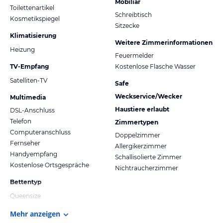
Mobiliar
Toilettenartikel
Schreibtisch
Kosmetikspiegel
Sitzecke
Klimatisierung
Weitere Zimmerinformationen
Heizung
Feuermelder
TV-Empfang
Kostenlose Flasche Wasser
Satelliten-TV
Safe
Weckservice/Wecker
Multimedia
Haustiere erlaubt
DSL-Anschluss
Telefon
Zimmertypen
Computeranschluss
Doppelzimmer
Fernseher
Allergikerzimmer
Handyempfang
Schallisolierte Zimmer
Kostenlose Ortsgespräche
Nichtraucherzimmer
Bettentyp
Queensize
Mehr anzeigen