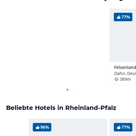
77%
Felsenland
Dahn, Deu
389m
Beliebte Hotels in Rheinland-Pfalz
96%
77%