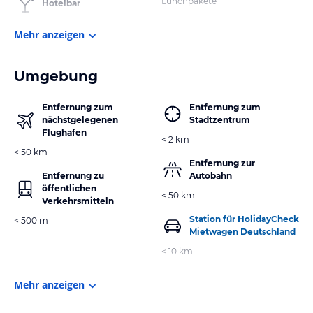
Lunchpakete
Hotelbar
Mehr anzeigen
Umgebung
Entfernung zum
Entfernung zum
nächstgelegenen
Stadtzentrum
Flughafen
< 2 km
< 50 km
Entfernung zur
Entfernung zu
Autobahn
öffentlichen
< 50 km
Verkehrsmitteln
Station für HolidayCheck
< 500 m
Mietwagen Deutschland
< 10 km
Mehr anzeigen