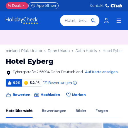
%
Deals
App öffnen
Kontakt
Hotel, Reiseziel
Rheinland-Pfalz Urlaub
Dahn Urlaub
Dahn Hotels
Hotel Eyberg
Hotel Eyberg
Eybergstraße 2 66994 Dahn Deutschland
Auf Karte anzeigen
121
Bewertungen
92%
5,2
/ 6
Bewerten
Hochladen
Merken
Hotelübersicht
Bewertungen
Bilder
Fragen