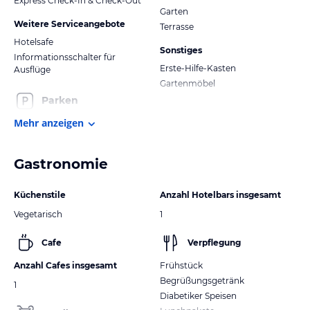
Express Check-In & Check-Out
Garten
Weitere Serviceangebote
Terrasse
Hotelsafe
Sonstiges
Informationsschalter für
Erste-Hilfe-Kasten
Ausflüge
Gartenmöbel
Parken
Mehr anzeigen
Gastronomie
Küchenstile
Anzahl Hotelbars insgesamt
Vegetarisch
1
Cafe
Verpflegung
Anzahl Cafes insgesamt
Frühstück
Begrüßungsgetränk
1
Diabetiker Speisen