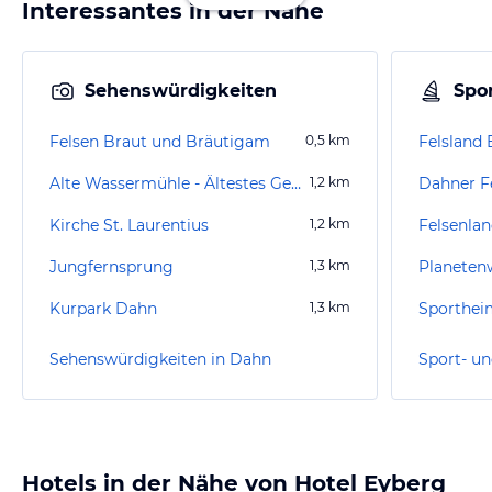
Interessantes in der Nähe
Sehenswürdigkeiten
Spor
Felsen Braut und Bräutigam
0,5
km
Felsland
Alte Wassermühle - Ältestes Gebäude Dahns
1,2
km
Dahner F
Kirche St. Laurentius
1,2
km
Felsenla
Jungfernsprung
1,3
km
Planeten
Kurpark Dahn
1,3
km
Sportheim
Sehenswürdigkeiten in Dahn
Sport- un
Hotels in der Nähe von Hotel Eyberg