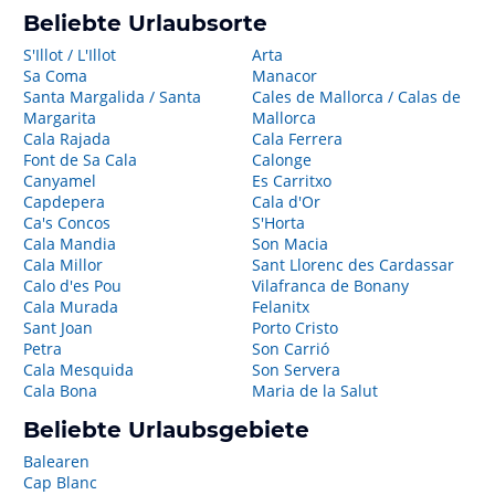
Beliebte Urlaubsorte
S'Illot / L'Illot
Arta
Sa Coma
Manacor
Santa Margalida / Santa
Cales de Mallorca / Calas de
Margarita
Mallorca
Cala Rajada
Cala Ferrera
Font de Sa Cala
Calonge
Canyamel
Es Carritxo
Capdepera
Cala d'Or
Ca's Concos
S'Horta
Cala Mandia
Son Macia
Cala Millor
Sant Llorenc des Cardassar
Calo d'es Pou
Vilafranca de Bonany
Cala Murada
Felanitx
Sant Joan
Porto Cristo
Petra
Son Carrió
Cala Mesquida
Son Servera
Cala Bona
Maria de la Salut
Beliebte Urlaubsgebiete
Balearen
Cap Blanc