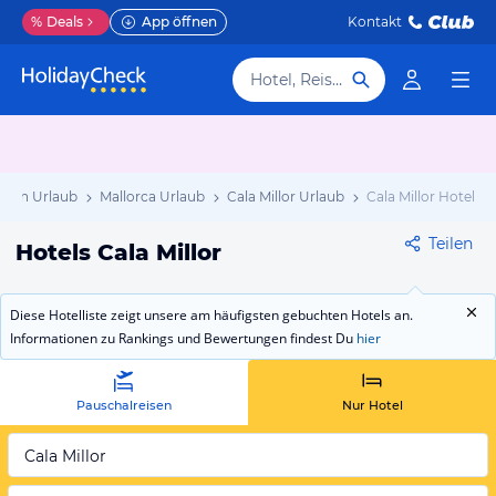
%
Deals
App öffnen
Kontakt
Hotel, Reiseziel
nien Urlaub
Mallorca Urlaub
Cala Millor Urlaub
Cala Millor Hotels
Teilen
Hotels Cala Millor
Diese Hotelliste zeigt unsere am häufigsten gebuchten Hotels an.
Informationen zu Rankings und Bewertungen findest Du
hier
Pauschalreisen
Nur Hotel
Cala Millor