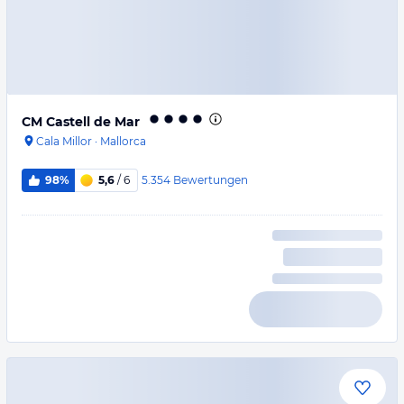
CM Castell de Mar
Cala Millor
·
Mallorca
5.354
Bewertungen
98%
5,6
/ 6