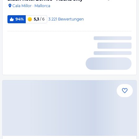
Cala Millor
·
Mallorca
3.221
Bewertungen
94%
5,3
/ 6