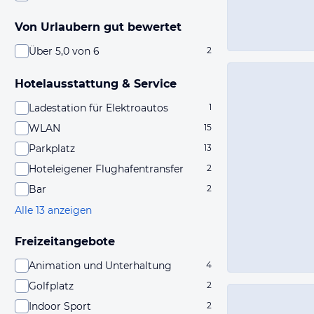
Von Urlaubern gut bewertet
Über 5,0 von 6
2
Hotelausstattung & Service
Ladestation für Elektroautos
1
WLAN
15
Parkplatz
13
Hoteleigener Flughafentransfer
2
Bar
2
Alle 13 anzeigen
Freizeitangebote
Animation und Unterhaltung
4
Golfplatz
2
Indoor Sport
2