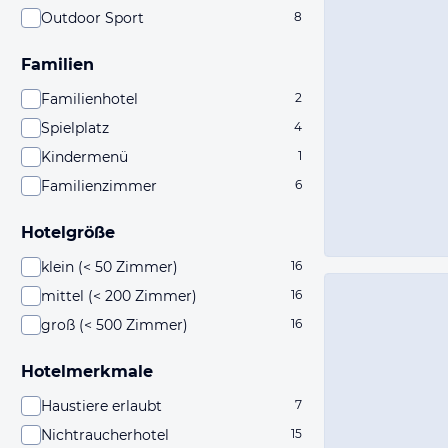
Outdoor Sport
8
Familien
Familienhotel
2
Spielplatz
4
Kindermenü
1
Familienzimmer
6
Hotelgröße
klein (< 50 Zimmer)
16
mittel (< 200 Zimmer)
16
groß (< 500 Zimmer)
16
Hotelmerkmale
Haustiere erlaubt
7
Nichtraucherhotel
15