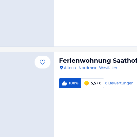
Ferienwohnung Saathof
Altena
·
Nordrhein-Westfalen
6
Bewertungen
100%
5,5
/ 6