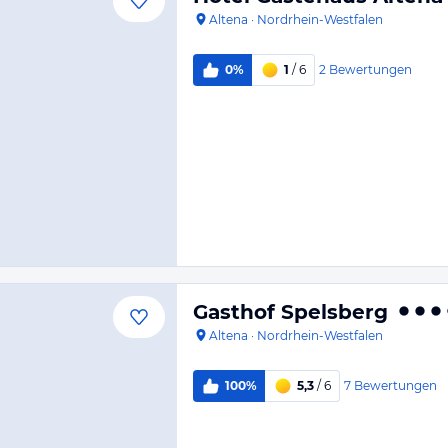
Altena
·
Nordrhein-Westfalen
2
Bewertungen
0%
1
/ 6
Gasthof Spelsberg
Altena
·
Nordrhein-Westfalen
7
Bewertungen
100%
5,3
/ 6