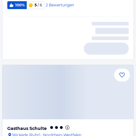
2
Bewertungen
100%
5
/ 6
Gasthaus Schulte
Wickede (Ruhr)
·
Nordrhein-Westfalen