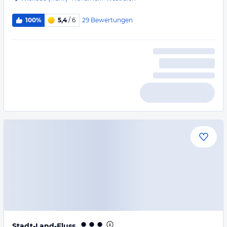
29
Bewertungen
100%
5,4
/ 6
Stadt-Land-Fluss