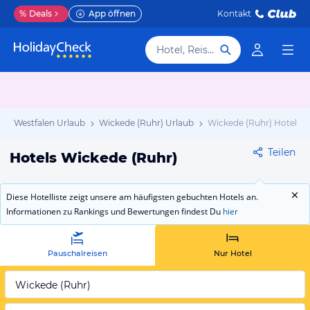
%
Deals
App öffnen
Kontakt
Hotel, Reiseziel
in-Westfalen Urlaub
Wickede (Ruhr) Urlaub
Wickede (Ruhr) Hotels
Teilen
Hotels Wickede (Ruhr)
Diese Hotelliste zeigt unsere am häufigsten gebuchten Hotels an.
Informationen zu Rankings und Bewertungen findest Du
hier
Pauschalreisen
Nur Hotel
Wickede (Ruhr)