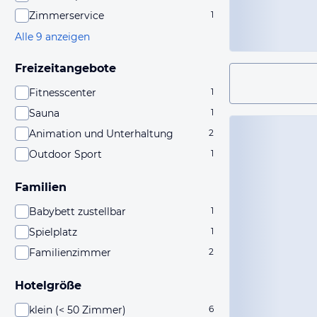
Zimmerservice
1
Alle 9 anzeigen
Freizeitangebote
Fitnesscenter
1
Sauna
1
Animation und Unterhaltung
2
Outdoor Sport
1
Familien
Babybett zustellbar
1
Spielplatz
1
Familienzimmer
2
Hotelgröße
klein (< 50 Zimmer)
6