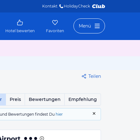
Kontakt
HolidayCheck 
Menü
Hotel bewerten
Favoriten
Teilen
r
Preis
Bewertungen
Empfehlung
gs und Bewertungen findest Du
hier
irport