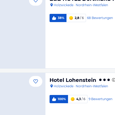
Holzwickede
·
Nordrhein-Westfalen
68
Bewertungen
38%
2,8
/ 6
Hotel Lohenstein
Holzwickede
·
Nordrhein-Westfalen
9
Bewertungen
100%
4,3
/ 6