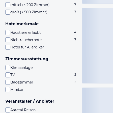
mittel (< 200 Zimmer)
7
groß (< 500 Zimmer)
7
Hotelmerkmale
Haustiere erlaubt
4
Nichtraucherhotel
7
Hotel für Allergiker
1
Zimmerausstattung
Klimaanlage
1
TV
2
Badezimmer
2
Minibar
1
Veranstalter / Anbieter
Aaretal Reisen