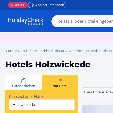
%
Deals
App herunterladen
Europa Urlaub
Deutschland Urlaub
Nordrhein-Westfalen Urlaub
Hotels Holzwickede
Pauschalreisen
Nur Hotel
Diese Hotelliste z
Reiseziel oder Hotel
Holzwickede