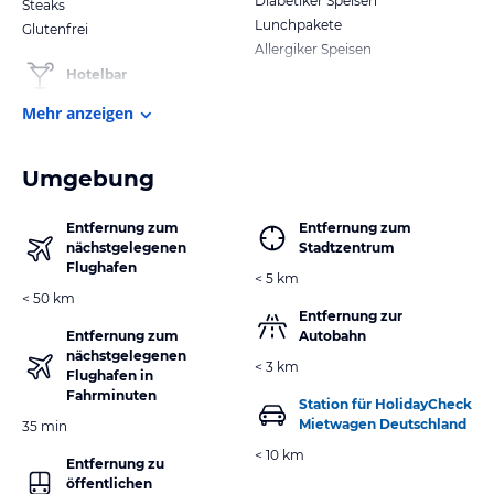
Diabetiker Speisen
Steaks
Lunchpakete
Glutenfrei
Allergiker Speisen
Hotelbar
Mehr anzeigen
Umgebung
Entfernung zum
Entfernung zum
nächstgelegenen
Stadtzentrum
Flughafen
< 5 km
< 50 km
Entfernung zur
Entfernung zum
Autobahn
nächstgelegenen
< 3 km
Flughafen in
Fahrminuten
Station für HolidayCheck
Mietwagen Deutschland
35 min
< 10 km
Entfernung zu
öffentlichen