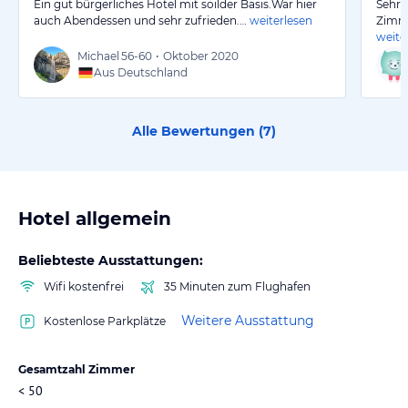
Ein gut bürgerliches Hotel mit soilder Basis.War hier
Sehr 
auch Abendessen und sehr zufrieden.…
weiterlesen
Zimme
weite
Michael
56-60
•
Oktober 2020
Aus Deutschland
Alle Bewertungen (
7
)
Hotel allgemein
Beliebteste Ausstattungen:
Wifi kostenfrei
35 Minuten zum Flughafen
Weitere Ausstattung
Kostenlose Parkplätze
Gesamtzahl Zimmer
< 50