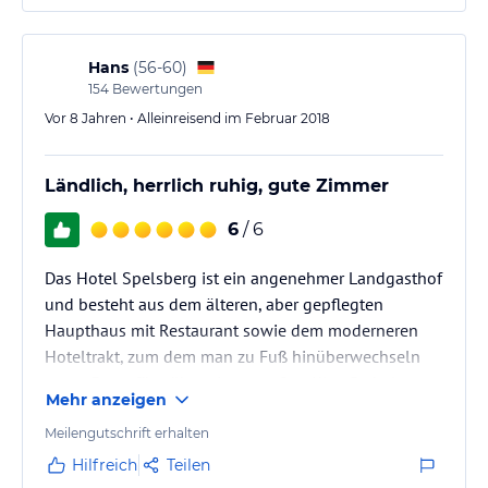
Hans
(
56-60
)
154
Bewertungen
Vor 8 Jahren • Alleinreisend im Februar 2018
Ländlich, herrlich ruhig, gute Zimmer
6
/ 6
Das Hotel Spelsberg ist ein angenehmer Landgasthof
und besteht aus dem älteren, aber gepflegten
Haupthaus mit Restaurant sowie dem moderneren
Hoteltrakt, zum dem man zu Fuß hinüberwechseln
muss. Es verfügt über einen großen Kies-Parkplatz.
Mehr anzeigen
Gäste waren Geschäftsreisende, auf die man
eingestellt ist, sowie eine kleinere Reisegruppe.
Meilengutschrift erhalten
Hilfreich
Teilen
Barrierefreies WLAN.