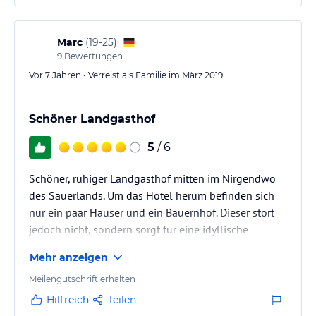
Marc
(
19-25
)
9
Bewertungen
Vor 7 Jahren • Verreist als Familie im März 2019
Schöner Landgasthof
5
/ 6
Schöner, ruhiger Landgasthof mitten im Nirgendwo
des Sauerlands. Um das Hotel herum befinden sich
nur ein paar Häuser und ein Bauernhof. Dieser stört
jedoch nicht, sondern sorgt für eine idyllische
Atmosphäre. Die Zimmer sind im Landgasthaus-Stil,
Mehr anzeigen
was sehr passend ist. Insgesamt empfehlenswert.
Meilengutschrift erhalten
Hilfreich
Teilen