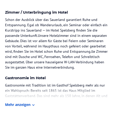
Zimmer / Unterbringung im Hotel
Schon der Ausblick über das Sauerland garantiert Ruhe und
Entspannung. Egal ob Wanderurlaub, ein Seminar oder einfach ein
Kurztripp ins Sauerland — im Hotel Spelsberg finden Sie die
passende Unterkunft.Unsere Hotelzimmer sind in einem separaten
Gebäude. Dies ist vor allem für Gäste bei Feiern oder Seminaren
von Vorteil, während im Haupthaus noch gefeiert oder gearbeitet
wird, finden Sie im Hotel schon Ruhe und Entspannung.lle Zimmer
sind mit Dusche und WC, Fernsehen, Telefon und Schreibtisch
ausgestattet. Über unsere hauseigene W-LAN-Verbindung haben
Sie im ganzen Haus eine Internetverbindung.
Gastronomie im Hotel
Gastronomie mit Tradition ist im Gasthof Spelsberg mehr als nur
ein Wahlspruch: Bereits seit 1865 ist das Haus Mitglied im
Gaststättenverband. Das sind mehr als 150 Jahre, in denen Alt und
Jung gepflegte Gastlichkeit erfahren, in denen Wohlfühlen und
Mehr anzeigen
Genießen groß geschrieben werden.