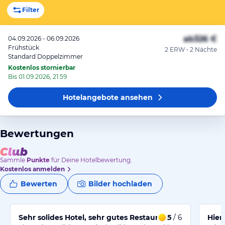
Filter
ab
326 €
04.09.2026 - 06.09.2026
Frühstück
2 ERW • 2 Nächte
Standard Doppelzimmer
Kostenlos stornierbar
Bis 01.09.2026, 21:59
Hotelangebote
ansehen
Bewertungen
Sammle
Punkte
für Deine Hotelbewertung.
Kostenlos anmelden
Bewerten
Bilder hochladen
Sehr solides Hotel, sehr gutes Restaurant
5
/ 6
Hier