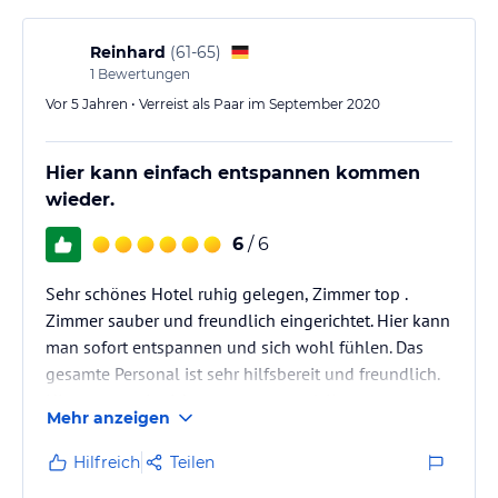
Reinhard
(
61-65
)
1
Bewertungen
Vor 5 Jahren • Verreist als Paar im September 2020
Hier kann einfach entspannen kommen
wieder.
6
/ 6
Sehr schönes Hotel ruhig gelegen, Zimmer top .
Zimmer sauber und freundlich eingerichtet. Hier kann
man sofort entspannen und sich wohl fühlen. Das
gesamte Personal ist sehr hilfsbereit und freundlich.
Hier waren wir nicht zum ersten mal. Kommen gerne
Mehr anzeigen
wieder . Lohnt sich auf jeden fall egal ob nur übers
Wochenende oder als kurz Urlaub .
Hilfreich
Teilen