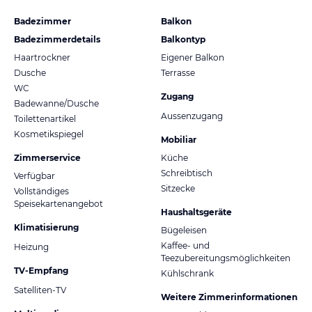
Badezimmer
Balkon
Badezimmerdetails
Balkontyp
Haartrockner
Eigener Balkon
Dusche
Terrasse
WC
Zugang
Badewanne/Dusche
Aussenzugang
Toilettenartikel
Kosmetikspiegel
Mobiliar
Zimmerservice
Küche
Schreibtisch
Verfügbar
Sitzecke
Vollständiges
Speisekartenangebot
Haushaltsgeräte
Klimatisierung
Bügeleisen
Kaffee- und
Heizung
Teezubereitungsmöglichkeiten
TV-Empfang
Kühlschrank
Satelliten-TV
Weitere Zimmerinformationen