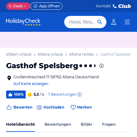
%
Deals
App öffnen
Kontakt
Hotel, Reiseziel
Westfalen Urlaub
Altena Urlaub
Altena Hotels
Gasthof Spelsberg
Gasthof Spelsberg
Großendrescheid 17 58762 Altena Deutschland
Auf Karte anzeigen
7
Bewertungen
100%
5,3
/ 6
Bewerten
Hochladen
Merken
Hotelübersicht
Bewertungen
Bilder
Fragen