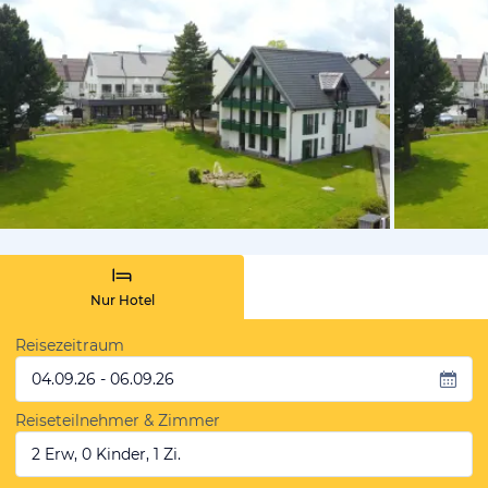
vom Hoteli
Nur Hotel
Reisezeitraum
04.09.26 - 06.09.26
Reiseteilnehmer & Zimmer
2 Erw, 0 Kinder, 1 Zi.