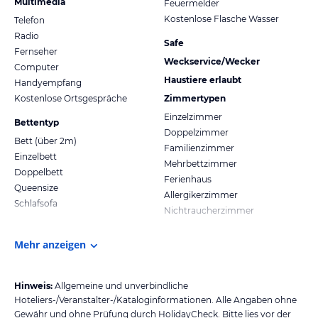
Multimedia
Feuermelder
Kostenlose Flasche Wasser
Telefon
Radio
Safe
Fernseher
Weckservice/Wecker
Computer
Haustiere erlaubt
Handyempfang
Kostenlose Ortsgespräche
Zimmertypen
Einzelzimmer
Bettentyp
Doppelzimmer
Bett (über 2m)
Familienzimmer
Einzelbett
Mehrbettzimmer
Doppelbett
Ferienhaus
Queensize
Allergikerzimmer
Schlafsofa
Nichtraucherzimmer
Mehr anzeigen
Hinweis:
Allgemeine und unverbindliche
Hoteliers-/Veranstalter-/Kataloginformationen. Alle Angaben ohne
Gewähr und ohne Prüfung durch HolidayCheck. Bitte lies vor der