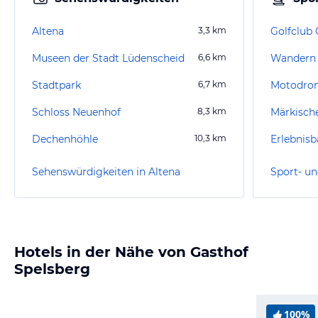
Altena
3,3
km
Museen der Stadt Lüdenscheid
6,6
km
Wandern 
Stadtpark
6,7
km
Motodro
Schloss Neuenhof
8,3
km
Märkische
Dechenhöhle
10,3
km
Sehenswürdigkeiten in Altena
Sport- un
Hotels in der Nähe von Gasthof
Spelsberg
100%