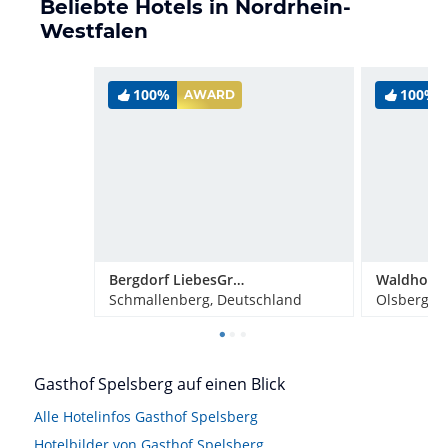
Beliebte Hotels in Nordrhein-
Westfalen
100%
100%
AWARD
Bergdorf LiebesGrün
Schmallenberg, Deutschland
Olsberg, 
Gasthof Spelsberg auf einen Blick
Alle Hotelinfos Gasthof Spelsberg
Hotelbilder von Gasthof Spelsberg