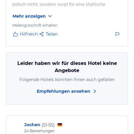
jedoch nicht, sondern sorgt für eine idyllische
Atmosphäre. Die Zimmer sind im Landgasthaus-Stil,
Mehr anzeigen
was sehr passend ist. Insgesamt empfehlenswert.
Meilengutschrift erhalten
Hilfreich
Teilen
Leider haben wir für dieses Hotel keine
Angebote
Folgende Hotels könnten Ihnen auch gefallen
Empfehlungen ansehen
Jochen
(
51-55
)
24
Bewertungen