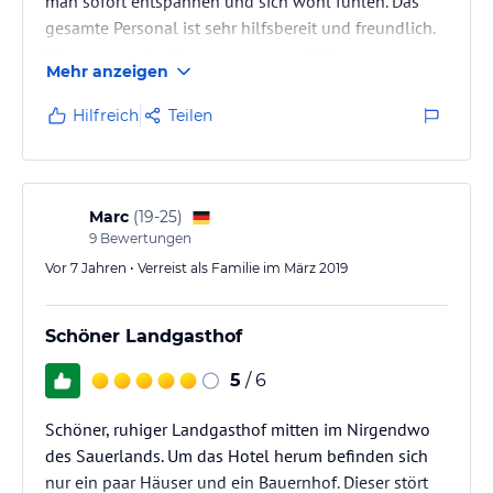
man sofort entspannen und sich wohl fühlen. Das
gesamte Personal ist sehr hilfsbereit und freundlich.
Hier waren wir nicht zum ersten mal. Kommen gerne
Mehr anzeigen
wieder . Lohnt sich auf jeden fall egal ob nur übers
Wochenende oder als kurz Urlaub .
Hilfreich
Teilen
Marc
(
19-25
)
9
Bewertungen
Vor 7 Jahren • Verreist als Familie im März 2019
Schöner Landgasthof
5
/ 6
Schöner, ruhiger Landgasthof mitten im Nirgendwo
des Sauerlands. Um das Hotel herum befinden sich
nur ein paar Häuser und ein Bauernhof. Dieser stört