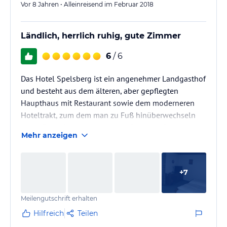
Vor 8 Jahren • Alleinreisend im Februar 2018
Ländlich, herrlich ruhig, gute Zimmer
6
/ 6
Das Hotel Spelsberg ist ein angenehmer Landgasthof
und besteht aus dem älteren, aber gepflegten
Haupthaus mit Restaurant sowie dem moderneren
Hoteltrakt, zum dem man zu Fuß hinüberwechseln
muss. Es verfügt über einen großen Kies-Parkplatz.
Mehr anzeigen
Gäste waren Geschäftsreisende, auf die man
eingestellt ist, sowie eine kleinere Reisegruppe.
+
7
Barrierefreies WLAN.
Meilengutschrift erhalten
Mit € 69,00 einschl. Frühstück kein Schnäppchen,
aber angemessen.
Hilfreich
Teilen