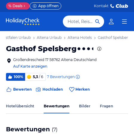
%
Deals
App öffnen
Kontakt
Hotel, Reiseziel
Westfalen Urlaub
Altena Urlaub
Altena Hotels
Gasthof Spelsberg
Gasthof Spelsberg
Großendrescheid 17 58762 Altena Deutschland
Auf Karte anzeigen
7
Bewertungen
100%
5,3
/ 6
Bewerten
Hochladen
Merken
Hotelübersicht
Bewertungen
Bilder
Fragen
Bewertungen
(
7
)