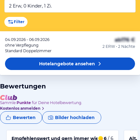
2 Erw, 0 Kinder, 1 Zi.
Filter
ab
176 €
04.09.2026 - 06.09.2026
ohne Verpflegung
2 ERW • 2 Nächte
Standard Doppelzimmer
Hotelangebote
ansehen
Bewertungen
Sammle
Punkte
für Deine Hotelbewertung.
Kostenlos anmelden
Bewerten
Bilder hochladen
Empfehlenswert und gern immer wieder.
6
/ 6
Alt,