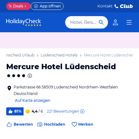
%
Deals
App öffnen
Kontakt
Hotel, Reiseziel
üdenscheid Urlaub
Lüdenscheid Hotels
Mercure Hotel Lüdenscheid
Mercure Hotel Lüdenscheid
Parkstrasse 66 58509 Lüdenscheid Nordrhein-Westfalen
Deutschland
Auf Karte anzeigen
221
Bewertungen
81%
4,4
/ 6
Bewerten
Hochladen
Merken