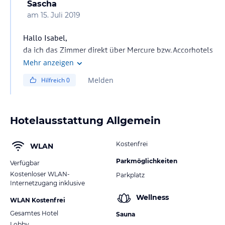
Sascha
am
15. Juli 2019
Hallo Isabel,
da ich das Zimmer direkt über Mercure bzw. Accorhotels
gebucht habe, war das Frühstück im Preis mit drin.
Mehr anzeigen
Daher kann ich leider nicht sagen, was es kostet, wenn
Melden
Hilfreich
0
das Frühstück vor Ort bezahlt wird. Es könnte aber auf
jeden Fall günstiger sein, Zimmer mit Frühstück zu
buchen.
Hotelausstattung Allgemein
Kostenfrei
WLAN
Parkmöglichkeiten
Verfügbar
Kostenloser WLAN-
Parkplatz
Internetzugang inklusive
Wellness
WLAN Kostenfrei
Gesamtes Hotel
Sauna
Lobby