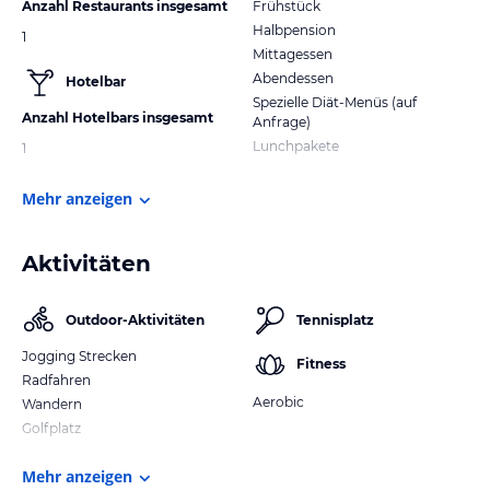
Anzahl Restaurants insgesamt
Frühstück
Halbpension
1
Mittagessen
Abendessen
Hotelbar
Spezielle Diät-Menüs (auf
Anzahl Hotelbars insgesamt
Anfrage)
Lunchpakete
1
Mehr anzeigen
Aktivitäten
Outdoor-Aktivitäten
Tennisplatz
Jogging Strecken
Fitness
Radfahren
Aerobic
Wandern
Golfplatz
Mehr anzeigen