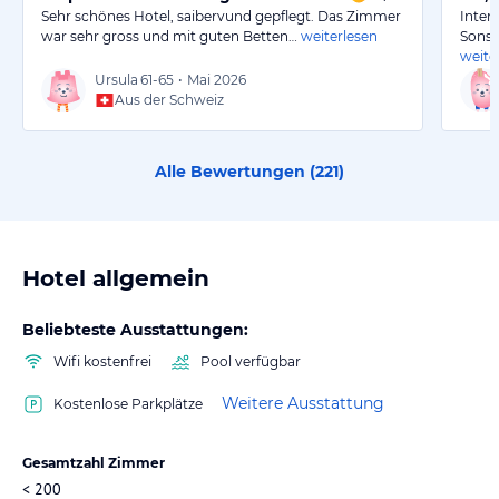
Sehr schönes Hotel, saibervund gepflegt. Das Zimmer
Inter
war sehr gross und mit guten Betten…
weiterlesen
Sonst 
weite
Ursula
61-65
•
Mai 2026
Aus der Schweiz
Alle Bewertungen (
221
)
Hotel allgemein
Beliebteste Ausstattungen:
Wifi kostenfrei
Pool verfügbar
Weitere Ausstattung
Kostenlose Parkplätze
Gesamtzahl Zimmer
< 200