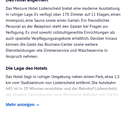
Das Mercure Hotel Lüdenscheid bietet eine moderne Ausstattung
in ruhiger Lage. Es verfügt über 170 Zimmer auf 11 Etagen, einen
Innenpool, eine Sauna sowie einen Garten. Ein freundliches
Personal an der Rezeption steht den Gästen bei Fragen zur
Verfügung. Es sind sowohl rollstuhlgerechte Einrichtungen als
auch spezielle Verpflegungsangebote erhältlich. Darüber hinaus
können die Gäste das Business-Center sowie weitere
Dienstleistungen wie Zimmerservice und Wäscheservice in
Anspruch nehmen.
Die Lage des Hotels
Das Hotel liegt in ruhiger Umgebung neben einem Park, etwa 1,5
km vom Stadtzentrum von Lüdenscheid entfernt. Die Autobahn
A45 ist in 10 Minuten erreichbar und der Bahnhof Lüdenscheid,
mit direkten Verbindungen nach Dortmund, befindet sich 2,4 km
entfernt.
Mehr anzeigen
Zimmer / Unterbringung im Hotel
Die Zimmer im Mercure Hotel Lüdenscheid sind modern
eingerichtet und verfügen über eine Klimaanlage sowie Heizung.