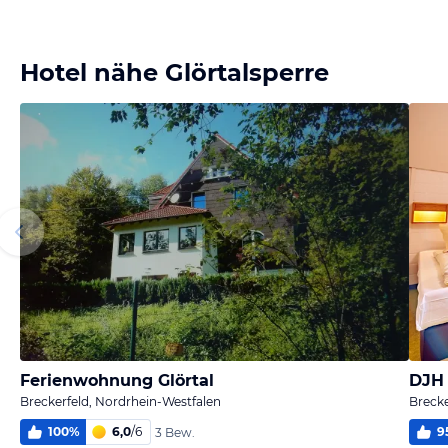
Bild melden
vom Hotelier
Hotel nähe Glörtalsperre
Ferienwohnung Glörtal
DJH 
Breckerfeld, Nordrhein-Westfalen
Brecke
100
%
6,0
/
6
9
3 Bew.