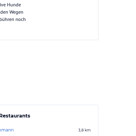
sive Hunde
f den Wegen
ebühren noch
Restaurants
mmann
3,8
km