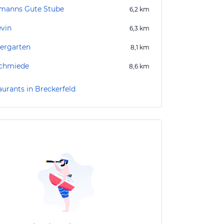
manns Gute Stube
6,2
km
evin
6,3
km
ergarten
8,1
km
chmiede
8,6
km
aurants in Breckerfeld