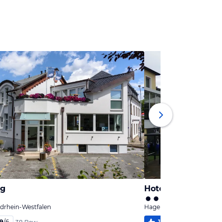
ng
Hotel Dresel
rdrhein-Westfalen
Hagen, Nordrhein-Westfa
,9
/
6
100
%
5,9
/
6