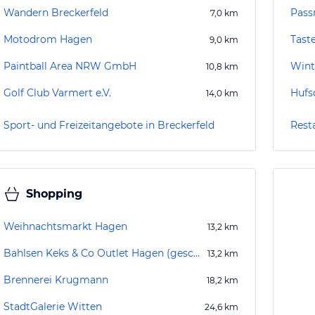
Wandern Breckerfeld
Pass
7,0
km
Motodrom Hagen
Tast
9,0
km
Paintball Area NRW GmbH
Wint
10,8
km
Golf Club Varmert e.V.
Hufs
14,0
km
Sport- und Freizeitangebote in Breckerfeld
Rest
Shopping
Weihnachtsmarkt Hagen
13,2
km
Bahlsen Keks & Co Outlet Hagen (geschlossen)
13,2
km
Brennerei Krugmann
18,2
km
StadtGalerie Witten
24,6
km