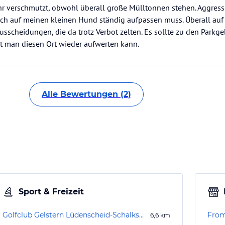
hr verschmutzt, obwohl überall große Mülltonnen stehen. Aggres
 ich auf meinen kleinen Hund ständig aufpassen muss. Überall au
scheidungen, die da trotz Verbot zelten. Es sollte zu den Parkg
t man diesen Ort wieder aufwerten kann.
Alle Bewertungen (2)
Sport & Freizeit
Golfclub Gelstern Lüdenscheid-Schalksmühle e.V.
Fro
6,6
km