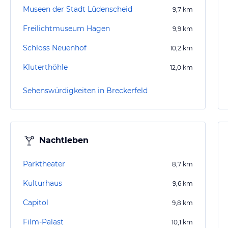
Museen der Stadt Lüdenscheid
9,7
km
Freilichtmuseum Hagen
9,9
km
Schloss Neuenhof
10,2
km
Kluterthöhle
12,0
km
Sehenswürdigkeiten in Breckerfeld
Nachtleben
Parktheater
8,7
km
Kulturhaus
9,6
km
Capitol
9,8
km
Film-Palast
10,1
km