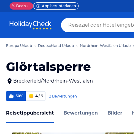
%
Deals
App herunterladen
Europa Urlaub
Deutschland Urlaub
Nordrhein-Westfalen Urlaub
Glörtalsperre
Breckerfeld/Nordrhein-Westfalen
50%
4
/ 6
2 Bewertungen
Reisetippübersicht
Bewertungen
Bilder