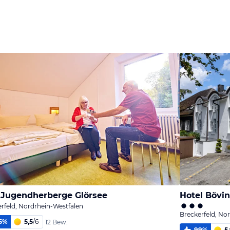
Jugendherberge Glörsee
Hotel Bövi
rfeld, Nordrhein-Westfalen
Breckerfeld, No
5
%
5,5
/
6
12 Bew.
99
%
5