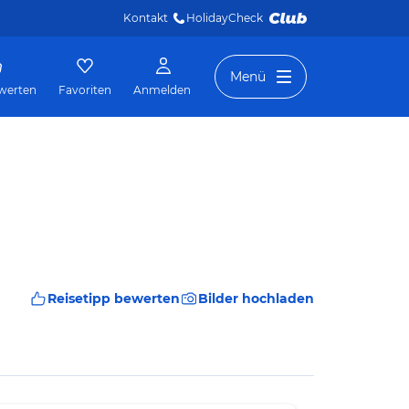
Kontakt
HolidayCheck 
Menü
werten
Favoriten
Anmelden
Reisetipp bewerten
Bilder hochladen