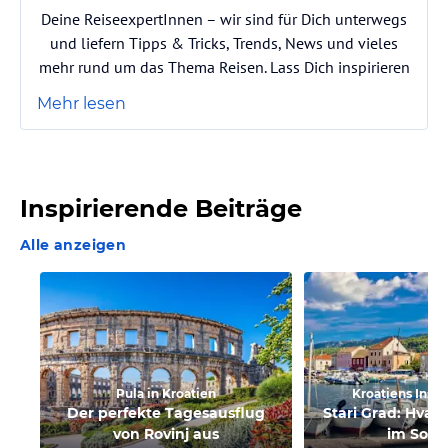
Deine ReiseexpertInnen – wir sind für Dich unterwegs
und liefern Tipps & Tricks, Trends, News und vieles
mehr rund um das Thema Reisen. Lass Dich inspirieren
Mehr lesen
Inspirierende Beiträge
Alle anzeigen
Pula in Kroatien
Kroatiens Insel
Der perfekte Tagesausflug
Stari Grad: Hvar
von Rovinj aus
im Som