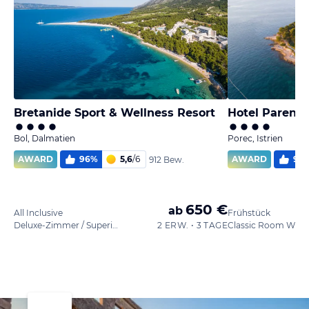
Bretanide Sport & Wellness Resort
Hotel Parent
Bol, Dalmatien
Porec, Istrien
AWARD
96
%
5,6
/
6
AWARD
96
912 Bew.
650 €
ab
All Inclusive
Frühstück
Deluxe-Zimmer / Superior
2 ERW. • 3 TAGE