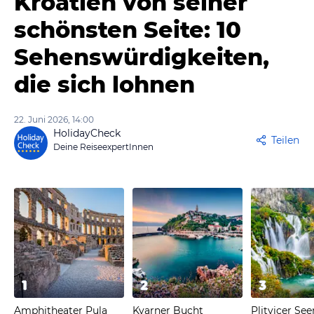
Kroatien von seiner
schönsten Seite: 10
Sehenswürdigkeiten,
die sich lohnen
22. Juni 2026, 14:00
HolidayCheck
Teilen
Deine ReiseexpertInnen
1
2
3
Amphitheater Pula
Kvarner Bucht
Plitvicer See