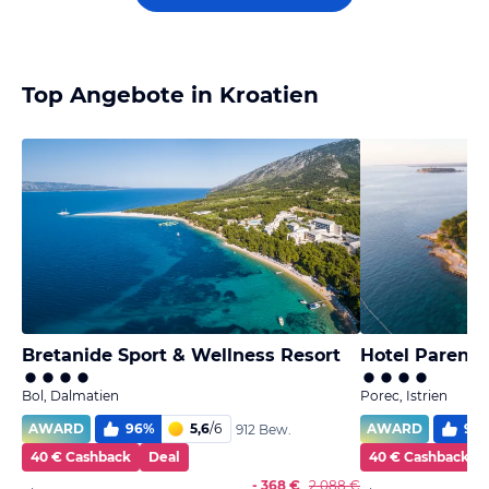
Top Angebote in Kroatien
Bretanide Sport & Wellness Resort
Hotel Parent
Bol, Dalmatien
Porec, Istrien
AWARD
96
%
5,6
/
6
AWARD
96
912 Bew.
40 € Cashback
Deal
40 € Cashback
- 368 €
2.088 €