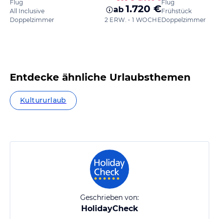
Flug
Flug
1.720 €
ab
All Inclusive
Frühstück
Doppelzimmer
2 ERW. • 1 WOCHE
Doppelzimmer
Entdecke ähnliche Urlaubsthemen
Kultururlaub
Geschrieben von:
HolidayCheck