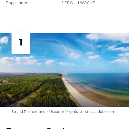
Doppelzimmer
2 ERW. • 1 WOCHE
1
Strand Peenemünde, Usedom © rphfoto - stock.adobe.com