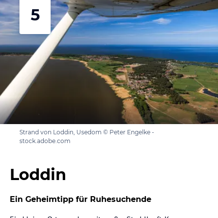
5
Strand von Loddin, Usedom © Peter Engelke -
stock.adobe.com
Loddin
Ein Geheimtipp für Ruhesuchende