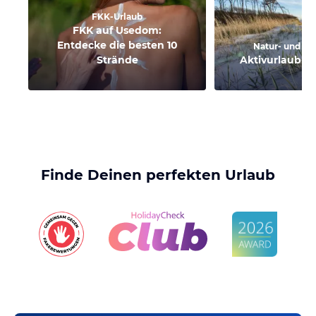
FKK-Urlaub
FKK auf Usedom:
Entdecke die besten 10
Natur- und Ak
Strände
Aktivurlaub a
Finde Deinen perfekten Urlaub