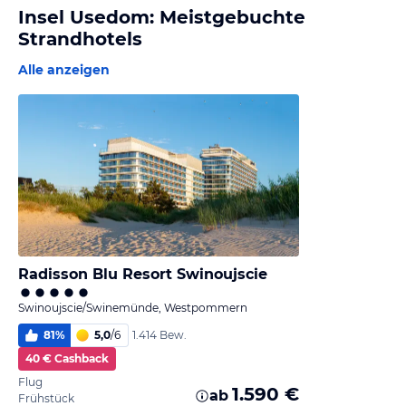
Insel Usedom: Meistgebuchte
Strandhotels
Alle anzeigen
Radisson Blu Resort Swinoujscie
Swinoujscie/Swinemünde, Westpommern
81
%
5,0
/
6
1.414 Bew.
40 € Cashback
Flug
1.590 €
ab
Frühstück