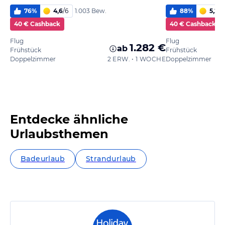
76
%
4,6
/
6
88
%
5,2
/
6
1.003 Bew.
40 € Cashback
40 € Cashback
Flug
Flug
1.282 €
ab
Frühstück
Frühstück
Doppelzimmer
2 ERW. • 1 WOCHE
Doppelzimmer
Entdecke ähnliche
Urlaubsthemen
Badeurlaub
Strandurlaub