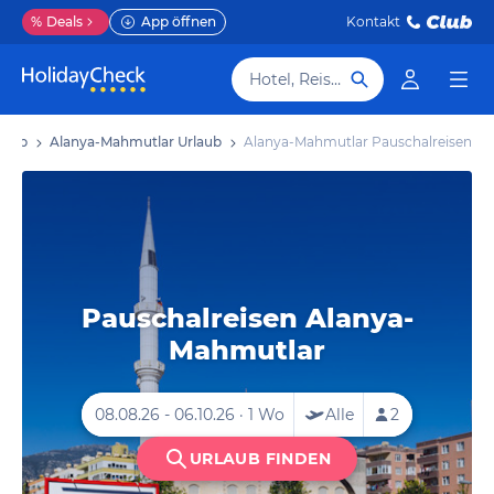
%
Deals
App öffnen
Kontakt
Hotel, Reiseziel
rlaub
Alanya-Mahmutlar Urlaub
Alanya-Mahmutlar Pauschalreisen
Pauschalreisen Alanya-
Mahmutlar