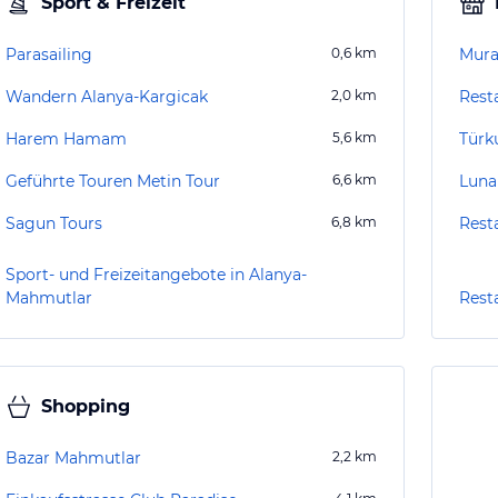
Sport & Freizeit
Parasailing
0,6
km
Mura
Wandern Alanya-Kargicak
2,0
km
Rest
Harem Hamam
5,6
km
Türk
Geführte Touren Metin Tour
6,6
km
Luna
Sagun Tours
6,8
km
Rest
Sport- und Freizeitangebote in Alanya-
Mahmutlar
Rest
Shopping
Bazar Mahmutlar
2,2
km