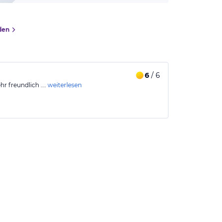
den
6
/ 6
hr freundlich .…
weiterlesen