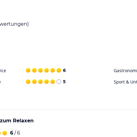
wertungen)
ice
6
Gastronom
e
5
Sport & Un
 zum Relaxen
6
/ 6