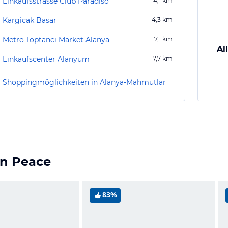
Einkaufsstrasse Club Paradiso
4,1
km
Kargicak Basar
4,3
km
Metro Toptancı Market Alanya
7,1
km
Al
Einkaufscenter Alanyum
7,7
km
Shoppingmöglichkeiten in Alanya-Mahmutlar
en Peace
83%