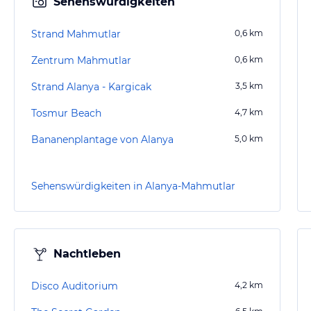
Sehenswürdigkeiten
Strand Mahmutlar
0,6
km
Zentrum Mahmutlar
0,6
km
Strand Alanya - Kargicak
3,5
km
Tosmur Beach
4,7
km
Bananenplantage von Alanya
5,0
km
Sehenswürdigkeiten in Alanya-Mahmutlar
Nachtleben
Disco Auditorium
4,2
km