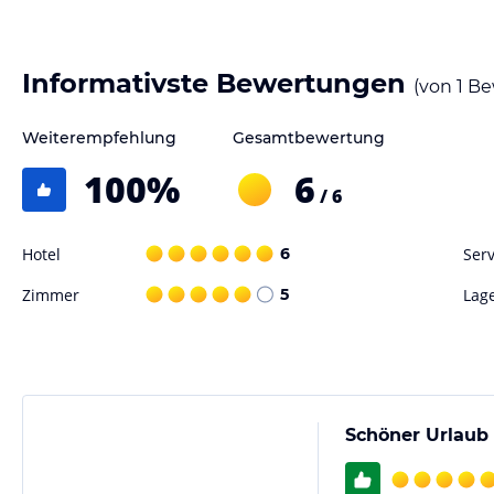
Informativste Bewertungen
(von
1
Be
Weiterempfehlung
Gesamtbewertung
100
%
6
/ 6
Hotel
6
Serv
Zimmer
5
Lag
Schöner Urlaub