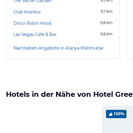
The Secret Garden
6,5
km
Club Istanbul
9,7
km
Disco Robin Hood
9,8
km
Las Vegas Cafe & Bar
9,8
km
Nachtleben-Angebote in Alanya-Mahmutlar
Hotels in der Nähe von Hotel Gre
100%