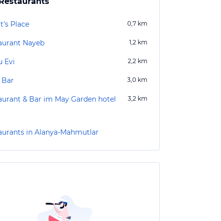
Restaurants
t's Place
0,7
km
aurant Nayeb
1,2
km
u Evi
2,2
km
 Bar
3,0
km
aurant & Bar im May Garden hotel
3,2
km
aurants in Alanya-Mahmutlar