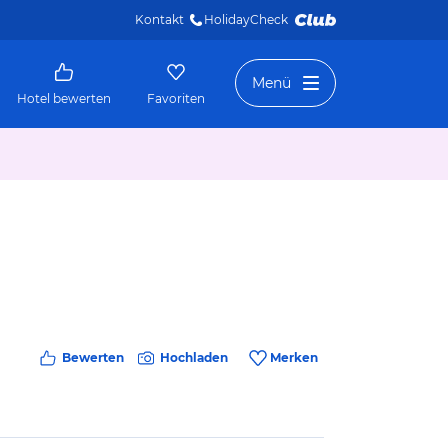
Kontakt
HolidayCheck 
Menü
Hotel bewerten
Favoriten
Bewerten
Hochladen
Merken