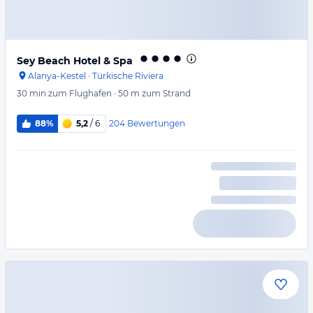
Sey Beach Hotel & Spa
Alanya-Kestel
·
Türkische Riviera
30 min
zum Flughafen
·
50 m
zum Strand
204
Bewertungen
88%
5,2
/ 6