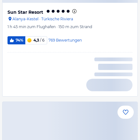
Sun Star Resort
Alanya-Kestel
·
Türkische Riviera
1 h 45 min
zum Flughafen
·
150 m
zum Strand
769
Bewertungen
74%
4,3
/ 6