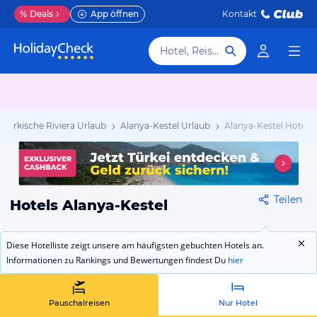
%
Deals
App öffnen
Kontakt
Hotel, Reiseziel
Türkische Riviera Urlaub
Alanya-Kestel Urlaub
Alanya-Kestel Hotels
Teilen
Hotels Alanya-Kestel
Diese Hotelliste zeigt unsere am häufigsten gebuchten Hotels an.
Informationen zu Rankings und Bewertungen findest Du
hier
Pauschalreisen
Nur Hotel