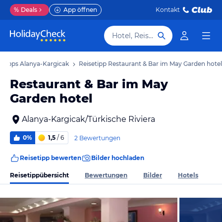
%
Deals
App öffnen
Kontakt
Hotel, Reiseziel
setipps Alanya-Kargicak
Reisetipp Restaurant & Bar im May Garden hotel
Restaurant & Bar im May
Garden hotel
Alanya-Kargicak/Türkische Riviera
0%
1,5
/ 6
2 Bewertungen
Reisetipp bewerten
Bilder hochladen
Reisetippübersicht
Bewertungen
Bilder
Hotels