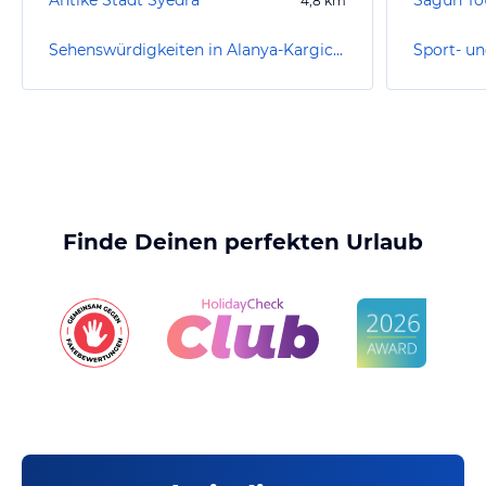
Antike Stadt Syedra
Sagun To
4,8
km
Sehenswürdigkeiten in Alanya-Kargicak
Finde Deinen perfekten Urlaub