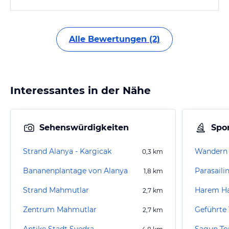
Alle Bewertungen (2)
Interessantes in der Nähe
Sehenswürdigkeiten
Spor
Strand Alanya - Kargicak
Wandern 
0,3
km
Bananenplantage von Alanya
Parasaili
1,8
km
Strand Mahmutlar
Harem 
2,7
km
Zentrum Mahmutlar
Geführte 
2,7
km