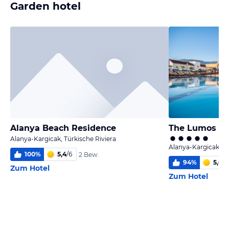
Garden hotel
Alanya Beach Residence
The Lumos De
Alanya-Kargicak, Türkische Riviera
Alanya-Kargicak, Tü
100
%
5,4
/
6
2 Bew.
94
%
5,6
/
6
Zum Hotel
Zum Hotel