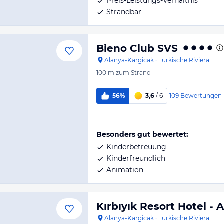
Preis-Leistungs-Verhältnis
Strandbar
Bieno Club SVS
Alanya-Kargicak
·
Türkische Riviera
100 m
zum Strand
109
Bewertungen
56%
3,6
/ 6
Besonders gut bewertet:
Kinderbetreuung
Kinderfreundlich
Animation
Kırbıyık Resort Hotel - 
Alanya-Kargicak
·
Türkische Riviera