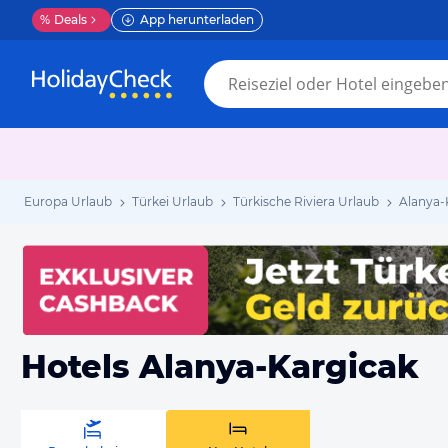
%
Deals
App herunterladen
Europa Urlaub
Türkei Urlaub
Türkische Riviera Urlaub
Alanya-
Hotels Alanya-Kargicak