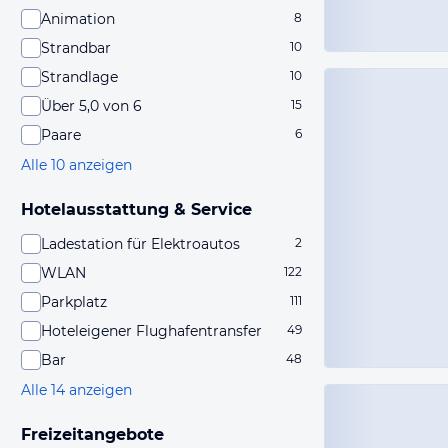
Animation
8
Strandbar
10
Strandlage
10
Über 5,0 von 6
15
Paare
6
Alle 10 anzeigen
Hotelausstattung & Service
Ladestation für Elektroautos
2
WLAN
122
Parkplatz
111
Hoteleigener Flughafentransfer
49
Bar
48
Alle 14 anzeigen
Freizeitangebote