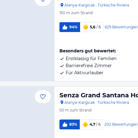
Alanya-Kargicak
·
Türkische Riviera
150 m
zum Strand
629
Bewertungen
94%
5,6
/ 6
Besonders gut bewertet:
Erstklassig für Familien
Barrierefreie Zimmer
Für Aktivurlauber
Senza Grand Santana Ho
Alanya-Kargicak
·
Türkische Riviera
50 m
zum Strand
202
Bewertungen
83%
4,7
/ 6