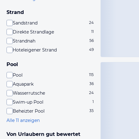
Strand
Sandstrand
24
Direkte Strandlage
11
Strandnah
56
Hoteleigener Strand
49
Pool
Pool
115
Aquapark
36
Wasserrutsche
24
Swim-up Pool
1
Beheizter Pool
35
Alle 11 anzeigen
Von Urlaubern gut bewertet