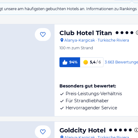
eigt unsere am häufigsten gebuchten Hotels an. Informationen zu Rankin
Club Hotel Titan
Alanya-Kargicak
·
Türkische Riviera
100 m
zum Strand
3.663
Bewertung
94%
5,4
/ 6
Besonders gut bewertet:
Preis-Leistungs-Verhältnis
Für Strandliebhaber
Hervorragender Service
Goldcity Hotel
Alanya-Kargicak
·
Türkische Riviera