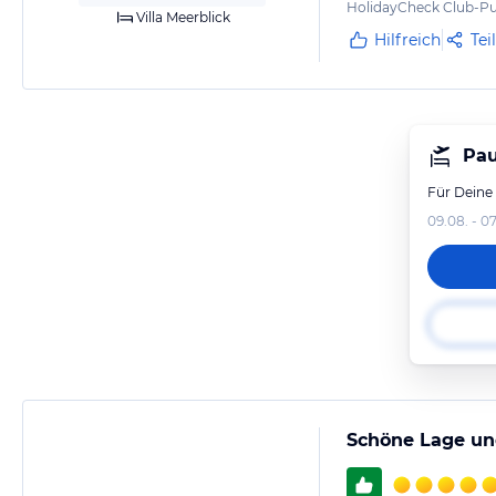
HolidayCheck Club-Pu
Villa Meerblick
Hilfreich
Tei
Pau
Für Deine
09.08. - 07
Schöne Lage u