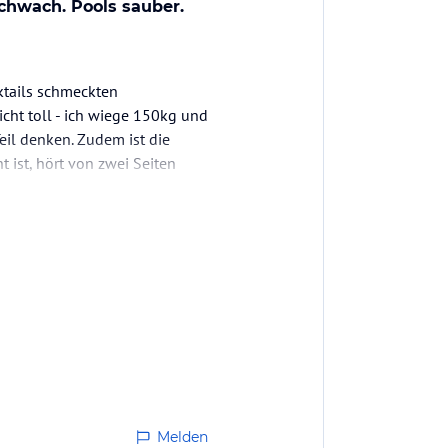
 schwach. Pools sauber.
cktails schmeckten
cht toll - ich wiege 150kg und
eil denken. Zudem ist die
 ist, hört von zwei Seiten
t…
Melden