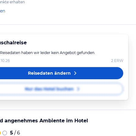
nkte erhalten
len
schalreise
 Reisedaten haben wir leider kein Angebot gefunden.
.10.26
2
ERW
Reisedaten ändern
Nur das Hotel buchen
nd angenehmes Ambiente im Hotel
5
/ 6