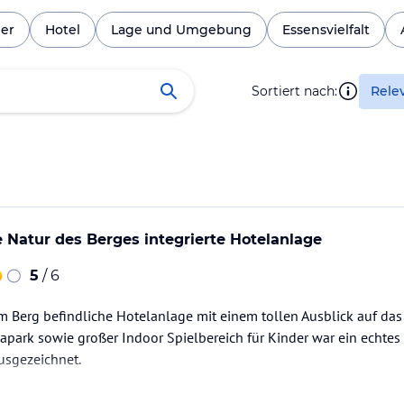
er
Hotel
Lage und Umgebung
Essensvielfalt
Sortiert nach:
Rele
ie Natur des Berges integrierte Hotelanlage
5
/ 6
m Berg befindliche Hotelanlage mit einem tollen Ausblick auf da
uapark sowie großer Indoor Spielbereich für Kinder war ein echtes 
usgezeichnet.