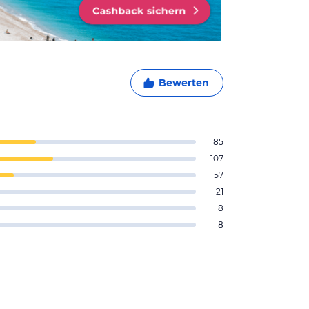
Bewerten
85
107
57
21
8
8