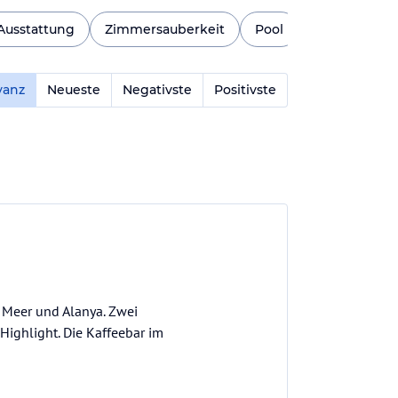
Ausstattung
Zimmersauberkeit
Pool
Für Kinder g
vanz
Neueste
Negativste
Positivste
s Meer und Alanya. Zwei
Highlight. Die Kaffeebar im