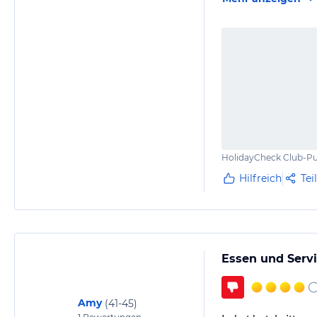
HolidayCheck Club-Pu
Hilfreich
Tei
Essen und Servi
Amy
(
41-45
)