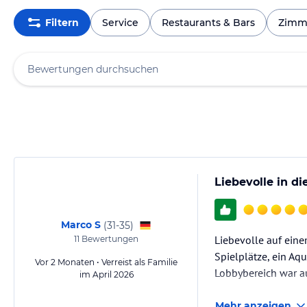
Filtern
Service
Restaurants & Bars
Zimm
Liebevolle in d
Marco S
(
31-35
)
Liebevolle auf eine
11
Bewertungen
Spielplätze, ein Aq
Vor 2 Monaten • Verreist als Familie
Lobbybereich war a
im April 2026
Mehr anzeigen