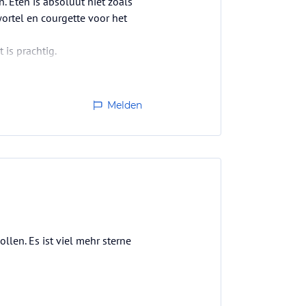
n. Eten is absoluut niet zoals
ortel en courgette voor het
 is prachtig.
Melden
len. Es ist viel mehr sterne