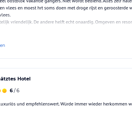
veel oostblok vakantie gangers. Niet wordt bediend. Alles zelf hale
een vlees en moest hrt soms doen met droge rijst en geroosterde w
vlees.
elijk vriendelijk. De andere helft echt onaardig. Omgeven en resort
len
ätztes Hotel
6
/ 6
, luxuriös und empfehlenswert. Würde immer wieder herkommen wol