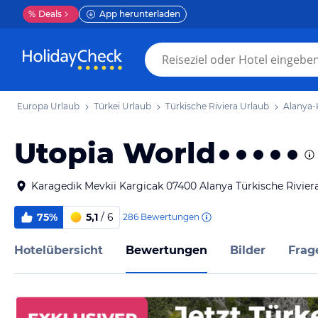
%
Deals
App herunterladen
Europa Urlaub
Türkei Urlaub
Türkische Riviera Urlaub
Alanya-
Utopia World
Karagedik Mevkii Kargicak 07400 Alanya Türkische Riviera
75%
5,1
/ 6
286
Bewertungen
Hotelübersicht
Bewertungen
Bilder
Frag