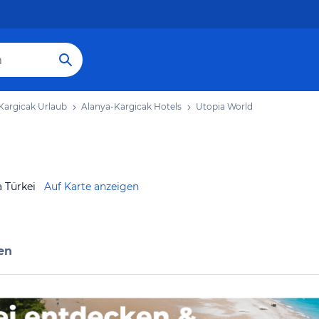
Kargicak Urlaub
Alanya-Kargicak Hotels
Utopia World
 Türkei
Auf Karte anzeigen
en