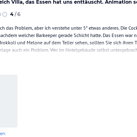
gleich Villa, das Essen hat uns enttäuscht. Animation
4
/ 6
auch das Problem, aber ich verstehe unter 5* etwas anderes. Die Co
 nachdem welcher Barkeeper gerade Schicht hatte. Das Essen war ni
rokkoli und Melone auf dem Teller sehen, sollten Sie sich ihren T
nlage auch ein Problem. Wer im Hotelgebäude selbst untergebracht
wachsenen Abendshows in unbeschreiblicher Lautstärke (und mi
len