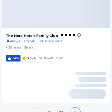
The Nora Hotels Family Club
Alanya-Kargicak
·
Türkische Riviera
< 25 m
zum Strand
51
Bewertungen
54%
3,6
/ 6