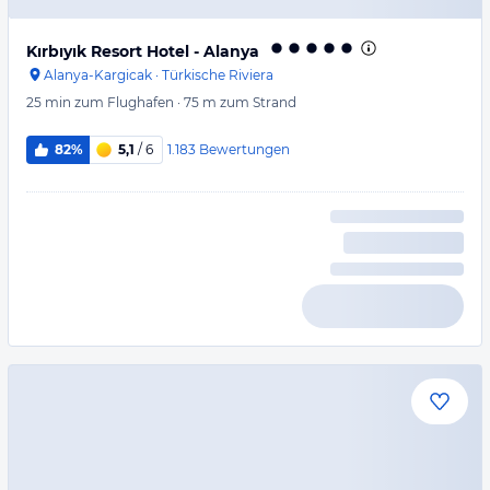
Kırbıyık Resort Hotel - Alanya
Alanya-Kargicak
·
Türkische Riviera
25 min
zum Flughafen
·
75 m
zum Strand
1.183
Bewertungen
82%
5,1
/ 6