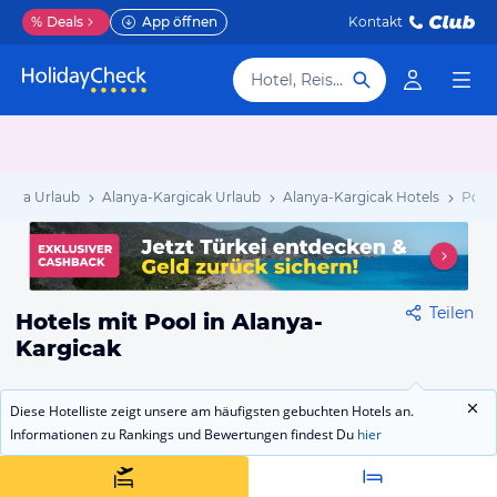
%
Deals
App öffnen
Kontakt
Hotel, Reiseziel
viera Urlaub
Alanya-Kargicak Urlaub
Alanya-Kargicak Hotels
Pool
Teilen
Hotels mit Pool in Alanya-
Kargicak
Diese Hotelliste zeigt unsere am häufigsten gebuchten Hotels an.
Informationen zu Rankings und Bewertungen findest Du
hier