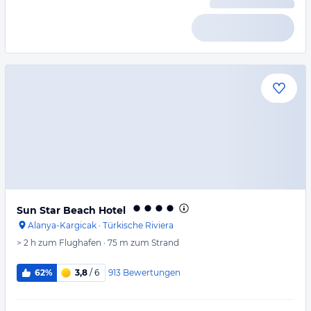
Sun Star Beach Hotel
Alanya-Kargicak
·
Türkische Riviera
> 2 h
zum Flughafen
·
75 m
zum Strand
913
Bewertungen
62%
3,8
/ 6