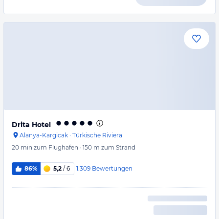
Drita Hotel
Alanya-Kargicak
·
Türkische Riviera
20 min
zum Flughafen
·
150 m
zum Strand
1.309
Bewertungen
86%
5,2
/ 6