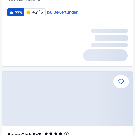
158
Bewertungen
77%
4,7
/ 6
Bieno Club SVS